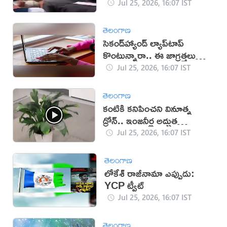
విద్యార్థులు!
Jul 25, 2026, 16:07 IST
తెలంగాణ
సెకండ్‌హ్యాండ్ ల్యాప్‌టాప్
కొంటున్నారా.. ఈ జాగ్రత్తలు
తప్పనిసరి!
Jul 25, 2026, 16:07 IST
తెలంగాణ
కంటికి కనిపించని వినూత్న
డ్రోన్.. ఇంజనీర్ల అద్భుత
ఆవిష్కరణ
Jul 25, 2026, 16:07 IST
తెలంగాణ
లోకేశ్ రాజీనామా ఎప్పుడు:
YCP ట్వీట్
Jul 25, 2026, 16:07 IST
తెలంగాణ