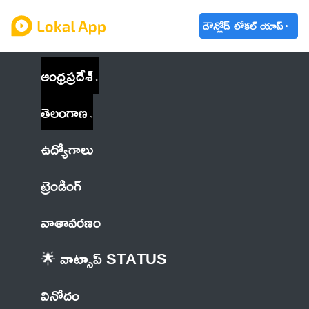
డౌన్లోడ్ లోకల్ యాప్
ఆంధ్రప్రదేశ్
తెలంగాణ
ఉద్యోగాలు
ట్రెండింగ్
వాతావరణం
🌟 వాట్సాప్ STATUS
వినోదం