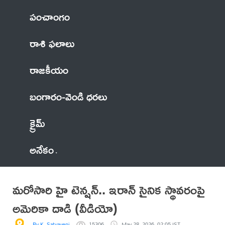
పంచాంగం
రాశి ఫలాలు
రాజకీయం
బంగారం-వెండి ధరలు
క్రైమ్
అనేకం
మరోసారి హై టెన్షన్.. ఇరాన్ సైనిక స్థావరంపై
అమెరికా దాడి (వీడియో)
By K. Satyaveni
15306
May 28, 2026, 02:05 IST