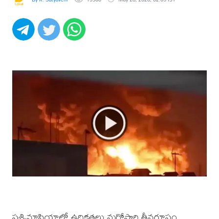
పశ్చిమాసియాలో ఉద్రిక్తతలు మరోసారి తీవ్రరూపం