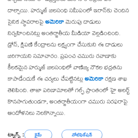
దాల్చాయి. హర్ముజ్ జలసంధి సమీపంలో ఇరాన్‌కు చెందిన
సైనిక స్థావరాలపై
అమెరికా
మెరుపు దాడులు
నిర్వహించినట్లు అంతర్జాతీయ మీడియా వెల్లడించింది.
డ్రోన్, క్షిపణి కేంద్రాలను లక్ష్యంగా చేసుకుని ఈ దాడులు
జరిగాయని సమాచారం. ప్రపంచ చమురు రవాణాకు
కీలకమైన హర్ముజ్ జలసంధిలో వాణిజ్య నౌకల భద్రతను
కాపాడేందుకే ఈ చర్యలు చేపట్టినట్లు
అమెరికా
రక్షణ శాఖ
తెలిపింది. తాజా పరిణామాలతో గల్ఫ్ ప్రాంతంలో హై అలర్ట్
కొనసాగుతుండగా, అంతర్జాతీయంగా చమురు సరఫరాపై
ఆందోళనలు నెలకొన్నాయి.
ట్యాగ్స్ :
క్రైమ్
నోటిఫికేషన్