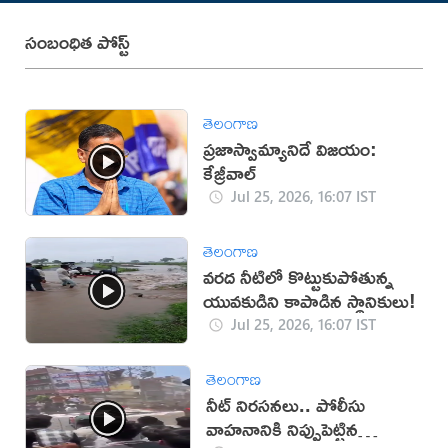
సంబంధిత పోస్ట్
తెలంగాణ
ప్రజాస్వామ్యానిదే విజయం:
కేజ్రీవాల్
Jul 25, 2026, 16:07 IST
తెలంగాణ
వరద నీటిలో కొట్టుకుపోతున్న
యువకుడిని కాపాడిన స్థానికులు!
Jul 25, 2026, 16:07 IST
తెలంగాణ
నీట్ నిరసనలు.. పోలీసు
వాహనానికి నిప్పుపెట్టిన