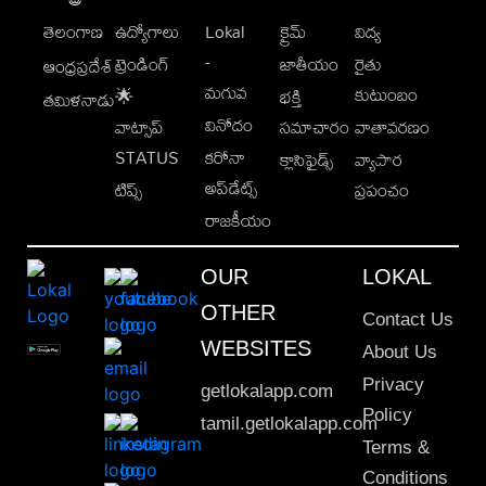
తెలంగాణ
ఉద్యోగాలు
Lokal
క్రైమ్
విద్య
-
ట్రెండింగ్
జాతీయం
రైతు
ఆంధ్రప్రదేశ్
మగువ
కుటుంబం
🌟
భక్తి
తమిళనాడు
వినోదం
వాట్సాప్
సమాచారం
వాతావరణం
STATUS
కరోనా
క్లాసిఫైడ్స్
వ్యాపార
అప్‌డేట్స్
టిప్స్
ప్రపంచం
రాజకీయం
OUR
LOKAL
OTHER
Contact Us
WEBSITES
About Us
Privacy
getlokalapp.com
Policy
tamil.getlokalapp.com
Terms &
Conditions