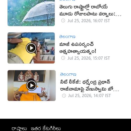
తెలుగు రాష్ట్రాల్లో రాబోయే
మూడు రోజులపాటు వర్షాలు:
వాతావరణ శాఖ
Jul 25, 2026, 16:07 IST
తెలంగాణ
మాజీ ఉపసర్పంచ్
ఆత్మహత్యాయత్నం!
Jul 25, 2026, 15:07 IST
తెలంగాణ
నీట్ లీకేజీ: ధర్మేంద్ర ప్రధాన్
రాజీనామాపై వేణుస్వామి జోస్యం
వైరల్
Jul 25, 2026, 14:07 IST
రాష్ట్రాలు
ఇతర కేటగిరీలు