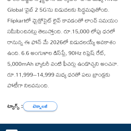
Global ‘వైబ్ 2 5G’ను విడుదలకు సిద్ధమవుతోంది.
Flipkartలో మైక్రోసైట్ లైవ్ కావడంతో లాంచ్ సమయం
సమీపించినట్లు తెలుస్తోంది. రూ.15,000 లోపు ధరలో
రానున్న ఈ ఫోన్ మే 2026లో విడుదలయ్యే అవకాశం
ఉంది. 6.6 అంగుళాల డిస్‌ప్లే, 90Hz రిఫ్రెష్ రేట్,
5,000mAh బ్యాటరీ వంటి ఫీచర్లు ఉండొచ్చని అంచనా.
రూ.11,999–14,999 మధ్య ధరతో పలు బ్రాండ్లకు
పోటీగా నిలవనుంది.
ట్యాగ్స్ :
టెక్నాలజీ