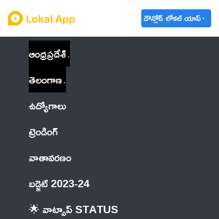
డౌన్లోడ్ లోకల్ యాప్
ఆంధ్రప్రదేశ్
తెలంగాణ
ఉద్యోగాలు
ట్రెండింగ్
వాతావరణం
బడ్జెట్ 2023-24
🌟 వాట్సాప్ STATUS