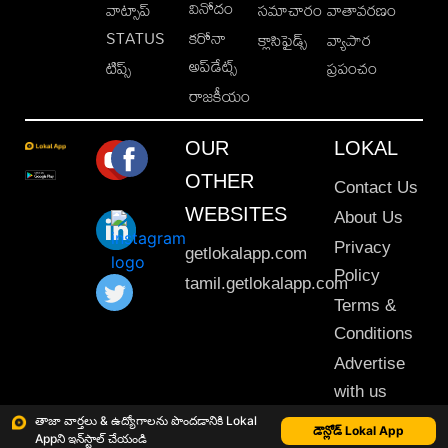
వినోదం
వాట్సాప్
సమాచారం
వాతావరణం
STATUS
కరోనా
క్లాసిఫైడ్స్
వ్యాపార
అప్‌డేట్స్
టిప్స్
ప్రపంచం
రాజకీయం
OUR
LOKAL
OTHER
Contact Us
WEBSITES
About Us
Privacy
getlokalapp.com
Policy
tamil.getlokalapp.com
Terms &
Conditions
Advertise
with us
Sitemap
తాజా వార్తలు & ఉద్యోగాలను పొందడానికి Lokal
డౌన్లోడ్ Lokal App
Appని ఇన్‌స్టాల్ చేయండి
This material may not be published, transmitted, rewritten or redistributed. © 2020 Lokal App. All rights reserved.