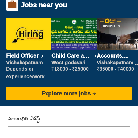
Jobs near you
Field Officer
Child Care and
Accounts
Patient care
Clerk
Vishakapatnam
West-godavari
Vishakapatnam-
new
Depends on
₹18000 - ₹25000
₹35000 - ₹40000
experience/work
Explore more jobs
సంబంధిత పోస్ట్