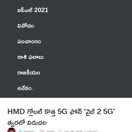
ఐపీఎల్ 2021
వినోదం
పంచాంగం
రాశి ఫలాలు
రాజకీయం
అనేకం
HMD గ్లోబల్ కొత్త 5G ఫోన్ 'వైబ్ 2 5G'
త్వరలో విడుదల
By nagaraju
8449
Apr 28, 2026, 11:04 IST