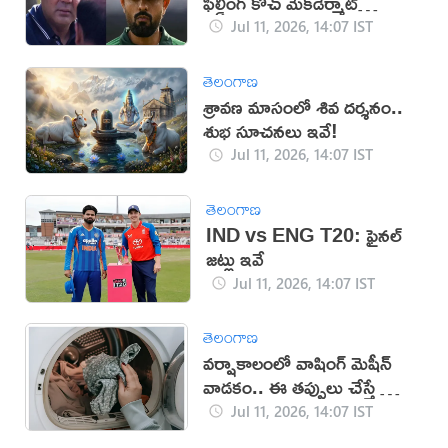
ఫీల్డింగ్ కోచ్ మెక్‌డెర్మాట్
రాజీనామా
Jul 11, 2026, 14:07 IST
తెలంగాణ
శ్రావణ మాసంలో శివ దర్శనం..
శుభ సూచనలు ఇవే!
Jul 11, 2026, 14:07 IST
తెలంగాణ
IND vs ENG T20: ఫైనల్
జట్లు ఇవే
Jul 11, 2026, 14:07 IST
తెలంగాణ
వర్షాకాలంలో వాషింగ్ మెషీన్
వాడకం.. ఈ తప్పులు చేస్తే భారీ
నష్టం!
Jul 11, 2026, 14:07 IST