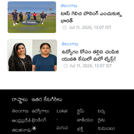
తెలంగాణ
టాస్ గెలిచి బౌలింగ్ ఎంచుకున్న
భారత్
Jul 11, 2026, 13:07 IST
తెలంగాణ
ఉద్యోగం కోసం తల్లిని చంపిన
యువతి కేసులో మరో ట్విస్ట్!
Jul 11, 2026, 13:07 IST
రాష్ట్రాలు
ఇతర కేటగిరీలు
తెలంగాణ
ఉద్యోగాలు
Lokal
క్రైమ్
విద్య
-
ట్రెండింగ్
జాతీయం
రైతు
ఆంధ్రప్రదేశ్
మగువ
కుటుంబం
🌟
భక్తి
తమిళనాడు