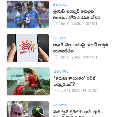
తెలంగాణ
శ్రేయస్ అయ్యర్ అరుదైన
రికార్డు.. ధోని సరసన చేరిక
Jul 11, 2026, 14:07 IST
తెలంగాణ
ఆధార్ చెల్లుబాటుపై క్లారిటీ ఇచ్చిన
యూఐడీఏఐ
Jul 11, 2026, 14:07 IST
తెలంగాణ
‘ఇడుపు కాయితం’ రిలీజ్
ఎప్పుడంటే?
Jul 11, 2026, 14:07 IST
తెలంగాణ
పాకిస్తాన్‌ క్రికెట్‌కు భారీ షాక్‌..