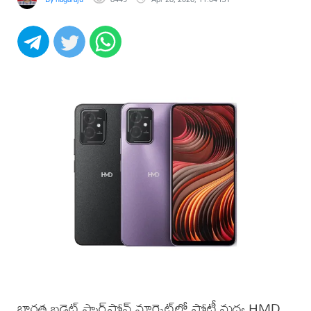
భారత బడ్జెట్ స్మార్ట్‌ఫోన్ మార్కెట్‌లో పోటీ మధ్య HMD