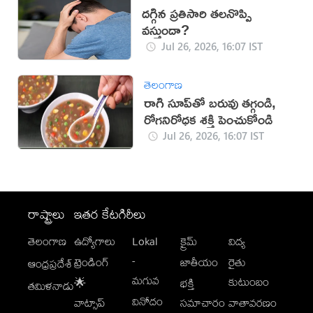
ద‌గ్గిన ప్ర‌తిసారి త‌ల‌నొప్పి
వ‌స్తుందా?
Jul 26, 2026, 16:07 IST
తెలంగాణ
రాగి సూప్‌తో బరువు తగ్గండి,
రోగనిరోధక శక్తి పెంచుకోండి
Jul 26, 2026, 16:07 IST
రాష్ట్రాలు
ఇతర కేటగిరీలు
తెలంగాణ
ఉద్యోగాలు
Lokal
క్రైమ్
విద్య
-
ట్రెండింగ్
జాతీయం
రైతు
ఆంధ్రప్రదేశ్
మగువ
కుటుంబం
🌟
భక్తి
తమిళనాడు
వినోదం
వాట్సాప్
సమాచారం
వాతావరణం