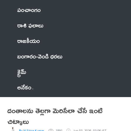
పంచాంగం
రాశి ఫలాలు
రాజకీయం
బంగారం-వెండి ధరలు
క్రైమ్
అనేకం
దంతాలను తెల్లగా మెరిసేలా చేసే ఇంటి
చిట్కాలు
By N Shiva Kumar
1891
Jun 03, 2026, 03:06 IST