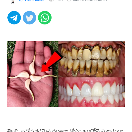
తెల్లని, ఆరోగ్యకరమైన దంతాల కోసం ఇంట్లోనే సులభంగా