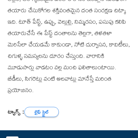
తయారు చేసుకోగల శక్తివంతమైన దంత సంరక్షణ చిట్కా
ఇది. టూత్ పేస్ట్, ఉప్పు, వెల్లుల్లి, నిమ్మరసం, పసుపు కలిపి
తయారుచేసే ఈ పేస్ట్ దంతాలను తెల్లగా, తళతళా
మెరిసేలా చేయడమే కాకుండా, నోటి దుర్వాసన, కావిటీలు,
చిగుళ్ళ సమస్యలను దూరం చేస్తుంది. వారానికి
మూడుసార్లు వాడటం వల్ల మంచి ఫలితాలుంటాయి.
బీడీలు, సిగరెట్లు వంటి అలవాట్లు మానేస్తే మరింత
ప్రయోజనం.
ట్యాగ్స్ :
లైఫ్ స్టైల్