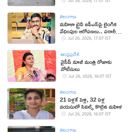
తీవ్ర వర్ష హెచ్చరికలు జారీ!
Jul 26, 2026, 17:07 IST
తెలంగాణ
మహిళా ట్రైనీ ఐపీఎస్‌పై లైంగిక
వేధింపుల ఆరోపణలు.. పరారీలో
ఉదయ్!
Jul 26, 2026, 17:07 IST
ఆంధ్రప్రదేశ్
వైసీపీ మాజీ మంత్రి రోజాకు
నోటీసులు
Jul 26, 2026, 16:07 IST
తెలంగాణ
21 ఏళ్లకే పెళ్లి, 32 ఏళ్ల
వయసులో సివిల్స్ కొట్టిన మహిళ
Jul 26, 2026, 16:07 IST
తెలంగాణ