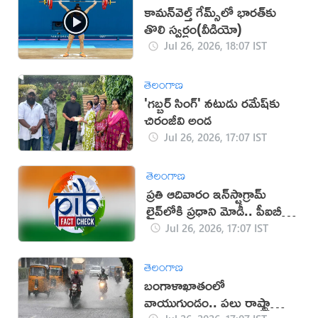
కామన్‌వెల్త్ గేమ్స్‌లో భారత్‌కు
తొలి స్వర్ణం(వీడియో)
Jul 26, 2026, 18:07 IST
తెలంగాణ
'గబ్బర్ సింగ్' నటుడు రమేష్‌కు
చిరంజీవి అండ
Jul 26, 2026, 17:07 IST
తెలంగాణ
ప్రతి ఆదివారం ఇన్‌స్టాగ్రామ్
లైవ్‌లోకి ప్రధాని మోడీ.. పీఐబీ
క్లారిటీ ఇదే!
Jul 26, 2026, 17:07 IST
తెలంగాణ
బంగాళాఖాతంలో
వాయుగుండం.. పలు రాష్ట్రాల్లో