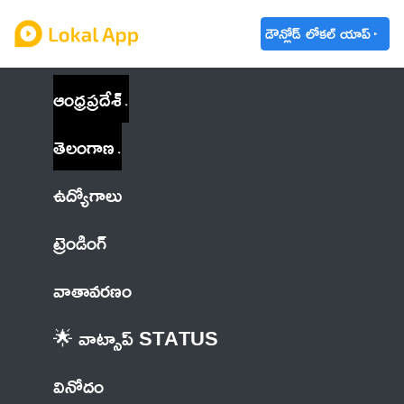
డౌన్లోడ్ లోకల్ యాప్
ఆంధ్రప్రదేశ్
తెలంగాణ
ఉద్యోగాలు
ట్రెండింగ్
వాతావరణం
🌟 వాట్సాప్ STATUS
వినోదం