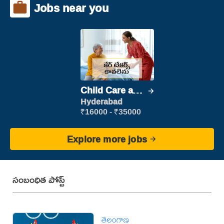
Jobs near you
Child Care and
Patient care
Hyderabad
₹16000 - ₹35000
Explore more jobs
సంబంధిత పోస్ట్
తెలంగాణ