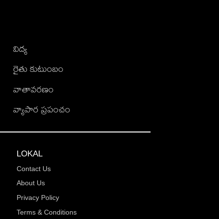
విద్య
రైతు కుటుంబం
వాతావరణం
వ్యాపార ప్రపంచం
LOKAL
Contact Us
About Us
Privacy Policy
Terms & Conditions