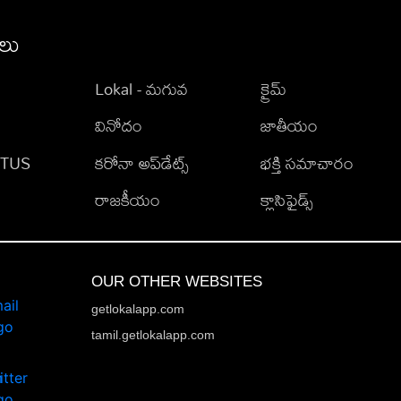
ీలు
Lokal - మగువ
క్రైమ్
వినోదం
జాతీయం
TATUS
కరోనా అప్‌డేట్స్
భక్తి సమాచారం
రాజకీయం
క్లాసిఫైడ్స్
OUR OTHER WEBSITES
getlokalapp.com
tamil.getlokalapp.com