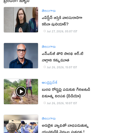
ట్రెండింగ్ న్యూస్
తెలంగాణ
ఎప్‌స్టీన్‌ ఆస్తికి వారసురాలిగా
కరీనా షులియాక్‌?
Jul 27, 2026, 05:07 IST
తెలంగాణ
ఎన్‌ఎస్‌జీ తొలి సారథి ఆర్‌.టి
నాగ్రాని కన్నుమూత
Jul 26, 2026, 15:07 IST
ఆంధ్రప్రదేశ్
బురద రోడ్డుపై పడుకుని గిరిజనుడి
వినూత్న నిరసన (వీడియో)
Jul 26, 2026, 10:07 IST
తెలంగాణ
అరుదైన వ్యాధితో బాధపడుతున్న
యువకుడికి వైద్యుల పునర్జన్మ!