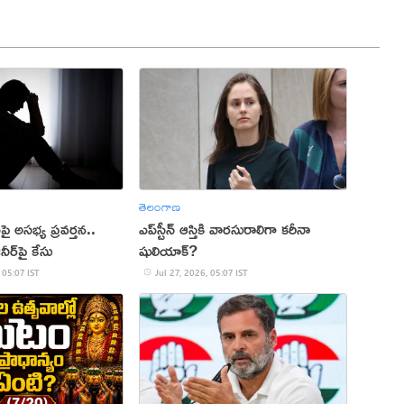
తెలంగాణ
ై అసభ్య ప్రవర్తన..
ఎప్‌స్టీన్‌ ఆస్తికి వారసురాలిగా కరీనా
ినీర్‌పై కేసు
షులియాక్‌?
 05:07 IST
Jul 27, 2026, 05:07 IST