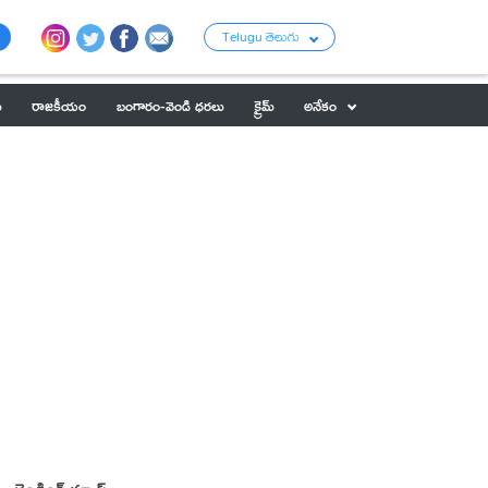
Telugu తెలుగు
ు
రాజకీయం
బంగారం-వెండి ధరలు
క్రైమ్
అనేకం