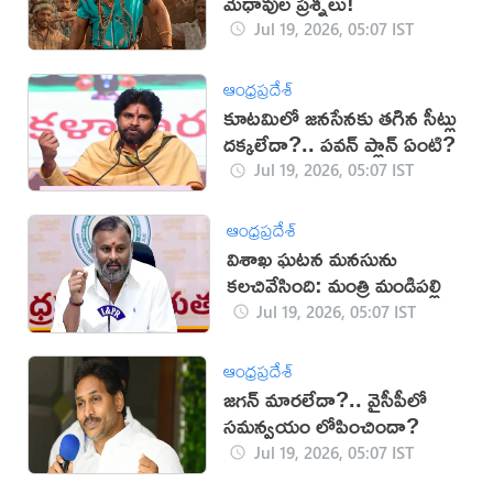
మేధావుల ప్రశ్నలు!
Jul 19, 2026, 05:07 IST
ఆంధ్రప్రదేశ్
కూటమిలో జనసేనకు తగిన సీట్లు
దక్కలేదా?.. పవన్ ప్లాన్ ఏంటి?
Jul 19, 2026, 05:07 IST
ఆంధ్రప్రదేశ్
విశాఖ ఘటన మనసును
కలచివేసింది: మంత్రి మండిపల్లి
Jul 19, 2026, 05:07 IST
ఆంధ్రప్రదేశ్
జగన్‌ మారలేదా?.. వైసీపీలో
సమన్వయం లోపించిందా?
Jul 19, 2026, 05:07 IST