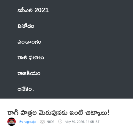
ఐపీఎల్ 2021
వినోదం
పంచాంగం
రాశి ఫలాలు
రాజకీయం
అనేకం
రాగి పాత్రల మెరుపునకు ఇంటి చిట్కాలు!
By nagaraju
9606
May 30, 2026, 14:05 IST