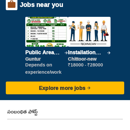
Jobs near you
Public Area
Installation
Cleaner
Engineer/
Guntur
Chittoor-new
Helper
Depends on
₹18000 - ₹28000
experience/work
Explore more jobs
సంబంధిత పోస్ట్