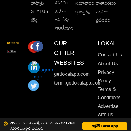
వినోదం
వాట్సాప్
సమాచారం
వాతావరణం
STATUS
కరోనా
క్లాసిఫైడ్స్
వ్యాపార
అప్‌డేట్స్
టిప్స్
ప్రపంచం
రాజకీయం
OUR
LOKAL
OTHER
Contact Us
WEBSITES
About Us
Privacy
getlokalapp.com
Policy
tamil.getlokalapp.com
Terms &
Conditions
Advertise
with us
Sitemap
తాజా వార్తలు & ఉద్యోగాలను పొందడానికి Lokal
డౌన్లోడ్ Lokal App
Appని ఇన్‌స్టాల్ చేయండి
This material may not be published, transmitted, rewritten or redistributed. © 2020 Lokal App. All rights reserved.