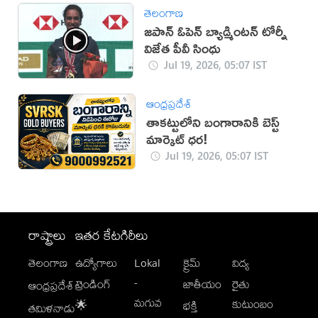
తెలంగాణ
జపాన్‌ ఓపెన్‌ బ్యాడ్మింటన్‌ టోర్నీ
విజేత పీవీ సింధు
Jul 19, 2026, 05:07 IST
ఆంధ్రప్రదేశ్
తాకట్టులోని బంగారానికి బెస్ట్
మార్కెట్ ధర!
Jul 19, 2026, 05:07 IST
రాష్ట్రాలు
ఇతర కేటగిరీలు
తెలంగాణ
ఉద్యోగాలు
Lokal
క్రైమ్
విద్య
-
ట్రెండింగ్
జాతీయం
రైతు
ఆంధ్రప్రదేశ్
మగువ
కుటుంబం
🌟
భక్తి
తమిళనాడు