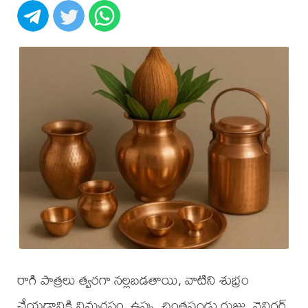
రాగి పాత్రలు త్వరగా నల్లబడతాయి, వాటిని శుభ్రం
చేయడానికి నిమ్మరసం, ఉప్పు, చింతపండు గుజ్జు, వెనిగర్,