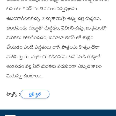
టమాటా కెచప్ వంటి సహజ వస్తువులను
ఉపయోగించవచ్చు. నిమ్మకాయపై ఉప్పు చల్లి రుద్దడం,
చింతపండు గుజ్జుతో రుద్దడం, వెనిగర్-ఉప్పు మిశ్రమంతో
మరకలు తొలగించడం, టమాటా కెచప్ తో శుభ్రం
చేయడం వంటి పద్ధతులు రాగి పాత్రలను కొత్తవాటిలా
మెరిపిస్తాయి. పాత్రలను కడిగిన వెంటనే పొడి గుడ్డతో
తుడవడం వల్ల నీటి మరకలు పడకుండా ఎక్కువ కాలం
మెరుస్తూ ఉంటాయి.
ట్యాగ్స్ :
లైఫ్ స్టైల్