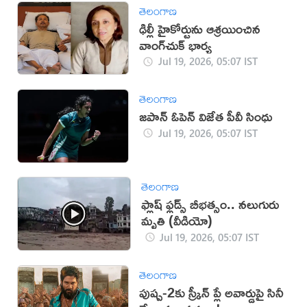
తెలంగాణ
ఢిల్లీ హైకోర్టును ఆశ్రయించిన
వాంగ్‌చుక్ భార్య
Jul 19, 2026, 05:07 IST
తెలంగాణ
జపాన్‌ ఓపెన్‌ విజేత పీవీ సింధు
Jul 19, 2026, 05:07 IST
తెలంగాణ
ఫ్లాష్ ఫ్లడ్స్ బీభత్సం.. నలుగురు
మృతి (వీడియో)
Jul 19, 2026, 05:07 IST
తెలంగాణ
పుష్ప-2కు స్క్రీన్ ప్లే అవార్డుపై సినీ