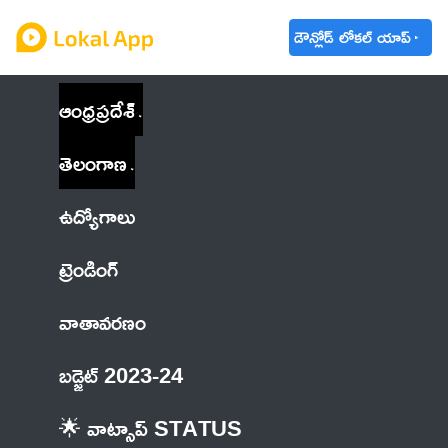
డౌన్లోడ్ లోకల్ యాప్
ఆంధ్రప్రదేశ్
తెలంగాణ
ఉద్యోగాలు
ట్రెండింగ్
వాతావరణం
బడ్జెట్ 2023-24
🌟 వాట్సాప్ STATUS