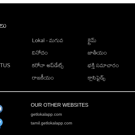
ీలు
Lokal - మగువ
క్రైమ్
వినోదం
జాతీయం
TATUS
కరోనా అప్‌డేట్స్
భక్తి సమాచారం
రాజకీయం
క్లాసిఫైడ్స్
OUR OTHER WEBSITES
getlokalapp.com
tamil.getlokalapp.com