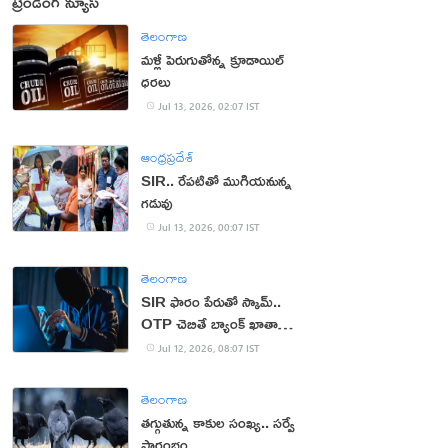
ట్రెండింగ్ న్యూస్
తెలంగాణ
మళ్లీ పెరుగుతోన్న క్రూడాయిల్
ధరలు
Jul 13, 2026, 02:07 IST
ఆంధ్రప్రదేశ్
SIR.. రేపటితో ముగియనున్న
గడువు
Jul 13, 2026, 00:07 IST
తెలంగాణ
SIR ఫారం పేరుతో స్కామ్..
OTP చెబితే బ్యాంక్ ఖాతా
ఖాళీ!
Jul 12, 2026, 08:07 IST
తెలంగాణ
తగ్గుతున్న కాకుల సంఖ్య.. సర్వే
ప్రారంభం