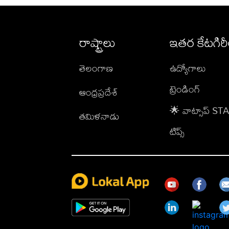
రాష్ట్రాలు
ఇతర కేటగిర
తెలంగాణ
ఉద్యోగాలు
ట్రెండింగ్
ఆంధ్రప్రదేశ్
🌟 వాట్సాప్ S
తమిళనాడు
టిప్స్