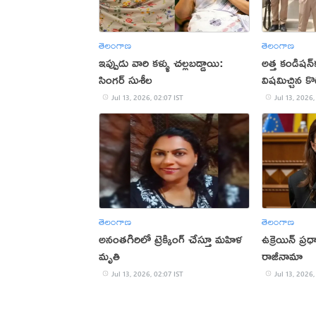
తెలంగాణ
తెలంగాణ
ఇప్పుడు వారి కళ్ళు చల్లబడ్డాయి:
అత్త కండిషన్‌క
సింగర్ సుశీల
విషమిచ్చిన క
Jul 13, 2026, 02:07 IST
Jul 13, 2026,
తెలంగాణ
తెలంగాణ
అనంతగిరిలో ట్రెక్కింగ్ చేస్తూ మహిళ
ఉక్రెయిన్ ప
మృతి
రాజీనామా
Jul 13, 2026, 02:07 IST
Jul 13, 2026,