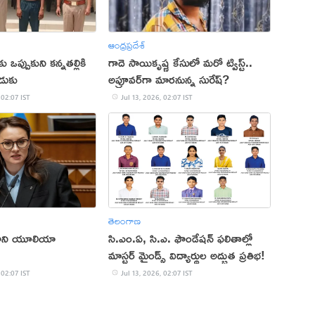
ఆంధ్రప్రదేశ్
ు ఒప్పుకుని కన్నతల్లికి
గాదె సాయికృష్ణ కేసులో మరో ట్విస్ట్..
ొడుకు
అప్రూవర్‌గా మారనున్న సురేష్?
 02:07 IST
Jul 13, 2026, 02:07 IST
తెలంగాణ
్రధాని యూలియా
సి.ఎం.ఏ, సి.ఎ. ఫౌండేషన్ ఫలితాల్లో
మాస్టర్ మైండ్స్ విద్యార్థుల అద్భుత ప్రతిభ!
 02:07 IST
Jul 13, 2026, 02:07 IST