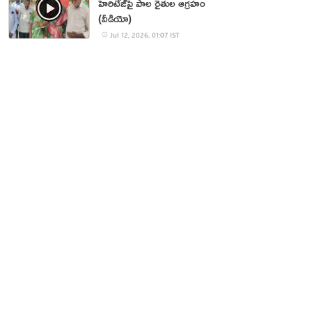
హెరిటేజ్‌పై పాల రైతుల ఆగ్ర‌హం
(వీడియో)
Jul 12, 2026, 01:07 IST