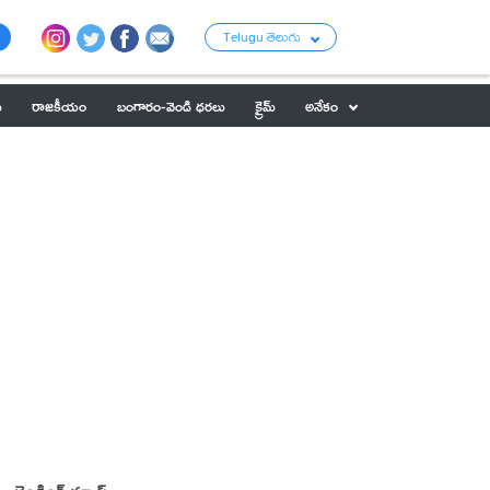
Telugu తెలుగు
ు
రాజకీయం
బంగారం-వెండి ధరలు
క్రైమ్
అనేకం