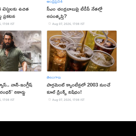
ఆంధ్రప్రదేశ్
క టెస్టులకు ఉచిత
సీఎం చంద్రబాబుపై టీడీపీ నేతల్లో
్డు ప్రకటన
అసంతృప్తి?
, 17:08 IST
Aug 07, 2026, 17:08 IST
తెలంగాణ
 వ్యూస్.. నాన్-ఇంగ్లీష్
పార్లమెంట్ క్యాంటీన్లలో 2003 నుంచే
రంధర్’ రికార్డు
కూల్ డ్రింక్స్ నిషేధం!
, 17:08 IST
Aug 07, 2026, 17:08 IST