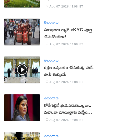
Aug 07, 2026, 15:08 IST
తెలంగాణ
సులభంగా గ్యాస్ eKYC పూర్తి
చేసుకోండిలా!
Aug 07, 2026, 14:08 IST
తెలంగాణ
రక్షణ ఒప్పందం చేసుకున్న పాక్‌-
సౌదీ-తుర్కియే
Aug 07, 2026, 12:08 IST
తెలంగాణ
కోడిగుడ్లకే భయపడుతున్నారా..
మహువా మోయిత్రాకు సుప్రీం
చురకలు
Aug 07, 2026, 12:08 IST
తెలంగాణ