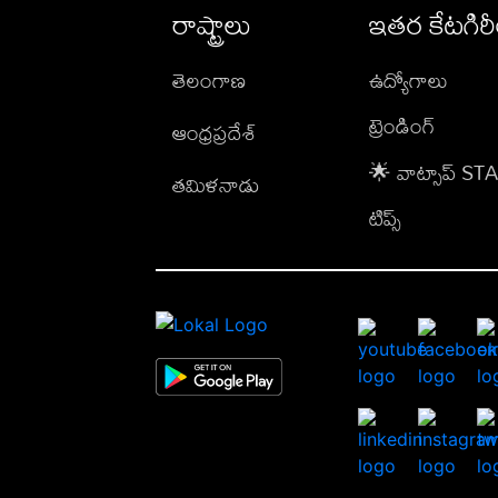
రాష్ట్రాలు
ఇతర కేటగిర
తెలంగాణ
ఉద్యోగాలు
ట్రెండింగ్
ఆంధ్రప్రదేశ్
🌟 వాట్సాప్ S
తమిళనాడు
టిప్స్