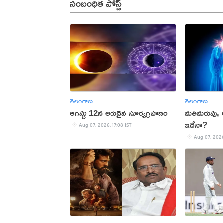
సంబంధిత పోస్ట్
తెలంగాణ
తెలంగాణ
ఆగస్టు 12న అరుదైన సూర్యగ్రహణం
మతిమరుపు,
ఇదేనా?
Aug 07, 2026, 17:08 IST
Aug 07, 2026