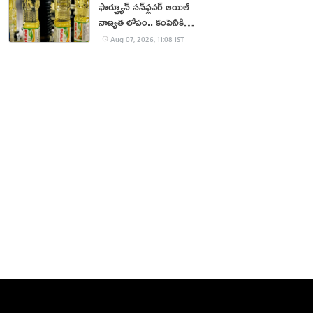
ఫార్చ్యూన్ సన్‌ఫ్లవర్ ఆయిల్
నాణ్యత లోపం.. కంపెనీకి
జరిమానా
Aug 07, 2026, 11:08 IST