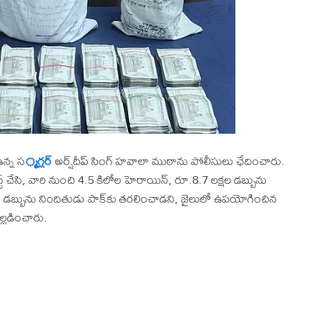
ఉన్న స
్మగ్లర్
అర్ష్‌దీప్ సింగ్ హవాలా ముఠాను పోలీసులు ఛేదించారు.
 చేసి, వారి నుంచి 4.5 కిలోల హెరాయిన్, రూ.8.7 లక్షల డబ్బును
వచ్చిన డబ్బును నిందితుడు పాక్‌కు తరలించాడని, జైలులో ఉపయోగించిన
ల్లడించారు.