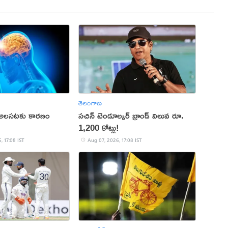
తెలంగాణ
 అలసటకు కారణం
సచిన్ టెండూల్కర్ బ్రాండ్ విలువ రూ.
1,200 కోట్లు!
, 17:08 IST
Aug 07, 2026, 17:08 IST