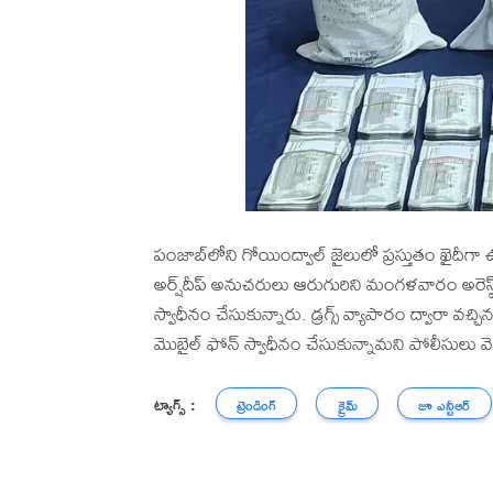
పంజాబ్‌లోని గోయింద్వాల్ జైలులో ప్రస్తుతం ఖైదీగా 
అర్ష్‌దీప్ అనుచరులు ఆరుగురిని మంగళవారం అరెస్ట్
స్వాధీనం చేసుకున్నారు. డ్రగ్స్ వ్యాపారం ద్వారా 
మొబైల్ ఫోన్ స్వాధీనం చేసుకున్నామని పోలీసులు వె
ట్యాగ్స్ :
ట్రెండింగ్
క్రైమ్
జూ ఎన్టీఆర్