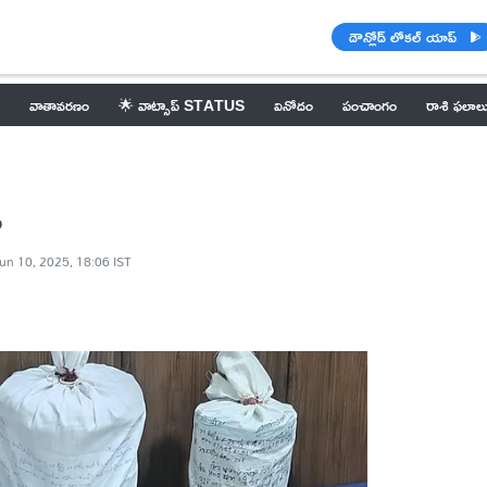
డౌన్లోడ్ లోకల్ యాప్
వాతావరణం
🌟 వాట్సాప్ STATUS
వినోదం
పంచాంగం
రాశి ఫలాల
ం
un 10, 2025, 18:06 IST