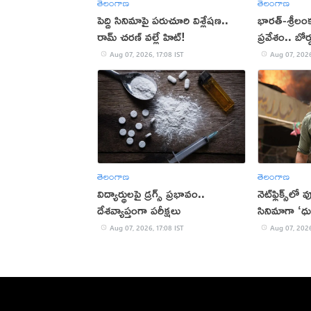
తెలంగాణ
తెలంగాణ
పెద్ది సినిమాపై పరుచూరి విశ్లేషణ..
భారత్-శ్రీలం
రామ్ చరణ్ వల్లే హిట్!
ప్రవేశం.. బోర
Aug 07, 2026, 17:08 IST
Aug 07, 2026
తెలంగాణ
తెలంగాణ
విద్యార్థులపై డ్రగ్స్ ప్రభావం..
నెట్‌ఫ్లిక్స్‌లో
దేశవ్యాప్తంగా పరీక్షలు
సినిమాగా ‘ధు
Aug 07, 2026, 17:08 IST
Aug 07, 2026