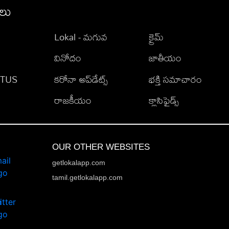
ీలు
Lokal - మగువ
క్రైమ్
వినోదం
జాతీయం
TATUS
కరోనా అప్‌డేట్స్
భక్తి సమాచారం
రాజకీయం
క్లాసిఫైడ్స్
OUR OTHER WEBSITES
getlokalapp.com
tamil.getlokalapp.com