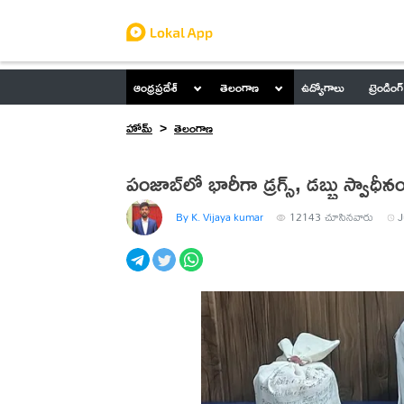
ఆంధ్రప్రదేశ్
తెలంగాణ
ఉద్యోగాలు
ట్రెండింగ్
హోమ్
తెలంగాణ
పంజాబ్‌లో భారీగా డ్రగ్స్, డబ్బు స్వాధీన
By K. Vijaya kumar
12143
చూసినవారు
J