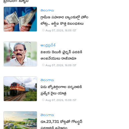
ట్రెండింగ్ న్యూస్
తెలంగాణ
గ్రామీణ సహకార బ్యాంకుల్లో హోం
లోన్లు.. ఆర్బీఐ కొత్త నిబంధనలు
Aug 07, 2026, 16:08 IST
ఆంధ్రప్రదేశ్
విజయ డెయిరీ ఛైర్మన్ పదవికి
ఆంజనేయులు రాజీనామా
Aug 07, 2026, 16:08 IST
తెలంగాణ
ఏడు జ్యోతిర్లింగాల దర్శనానికి
ప్రత్యేక రైలు యాత్ర
Aug 07, 2026, 15:08 IST
తెలంగాణ
రూ.23,731 కోట్లతో గోబర్ధన్
పథకానికి ఆమోదం