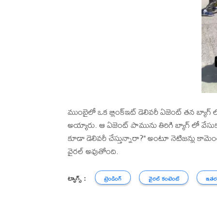
ముంబైలో ఒక బ్లింక్ఇట్ డెలివరీ ఏజెంట్ తన బ్యా
అయ్యారు. ఆ ఏజెంట్ పామును తిరిగి బ్యాగ్ లో వే
కూడా డెలివరీ చేస్తున్నారా?" అంటూ నెటిజన్లు కామె
వైరల్ అవుతోంది.
ట్యాగ్స్ :
ట్రెండింగ్
వైరల్ కంటెంట్
ఇతర