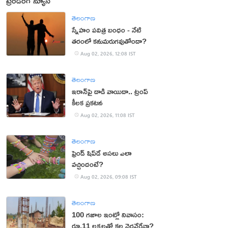
ట్రెండింగ్ న్యూస్
తెలంగాణ
స్నేహం పవిత్ర బంధం - నేటి
తరంలో కనుమరుగవుతోందా?
Aug 02, 2026, 12:08 IST
తెలంగాణ
ఇరాన్‌పై దాడి వాయిదా.. ట్రంప్
కీలక ప్రకటన
Aug 02, 2026, 11:08 IST
తెలంగాణ
ఫ్రెండ్ షిప్‌డే అసలు ఎలా
వచ్చిందంటే?
Aug 02, 2026, 09:08 IST
తెలంగాణ
100 గజాల ఇంట్లో నివాసం:
రూ.11 లక్షలతో కల నెరవేరేనా?