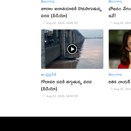
తెలంగాణ
తెలంగాణ
జూరాల జలాశయానికి కొనసాగుతున్న
భోజనం వేగంగ
వరద (వీడియో)
ఇవే!
Aug 02, 2026, 14:08 IST
Aug 02, 2026
ఆంధ్రప్రదేశ్
తెలంగాణ
గోదావరి నదికి తగ్గుతున్న వరద
రితిక నాయక్ హ్
(వీడియో)
Aug 02, 2026
Aug 02, 2026, 14:08 IST