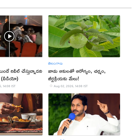
తెలంగాణ
ుందే రివీల్ చేస్తున్నాడని
జామ ఆకులతో ఆరోగ్యం, చర్మం,
 (వీడియో)
జీర్ణక్రియకు మేలు!
, 14:08 IST
Aug 02, 2026, 14:08 IST