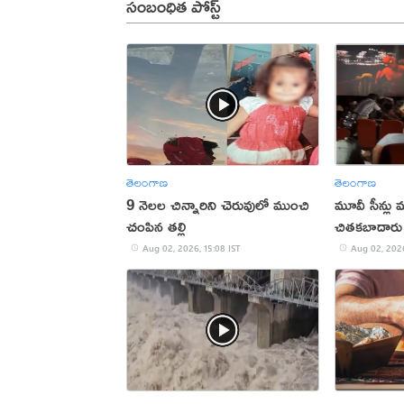
సంబంధిత పోస్ట్
తెలంగాణ
తెలంగాణ
9 నెలల చిన్నారిని చెరువులో ముంచి
మూవీ సీన్లు మ
చంపిన తల్లి
చితకబాదారు
Aug 02, 2026, 15:08 IST
Aug 02, 2026