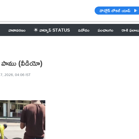
డౌన్లోడ్ లోకల్ యాప్
వాతావరణం
🌟 వాట్సాప్ STATUS
వినోదం
పంచాంగం
రాశి ఫలాల
ారీ పాము (వీడియో)
7, 2026, 04:06 IST