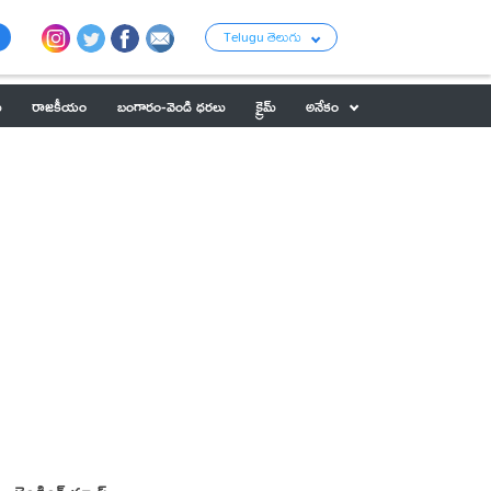
Telugu తెలుగు
ు
రాజకీయం
బంగారం-వెండి ధరలు
క్రైమ్
అనేకం