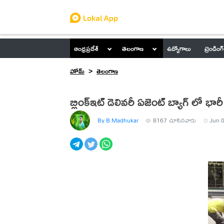
ఆంధ్రప్రదేశ్
తెలంగాణ
ఉద్యోగాలు
ట్రెండింగ్
హోమ్
తెలంగాణ
బ్లింక్ఇట్ డెలివరీ ఏజెంట్ బ్యాగ్ లో భ
By B.Madhukar
8167
చూసినవారు
Jun 0