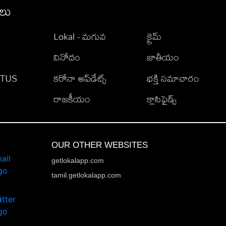
ీలు
Lokal - మగువ
క్రైమ్
వినోదం
జాతీయం
TATUS
కరోనా అప్‌డేట్స్
భక్తి సమాచారం
రాజకీయం
క్లాసిఫైడ్స్
OUR OTHER WEBSITES
getlokalapp.com
tamil.getlokalapp.com