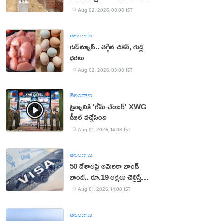
Aug 02, 2026, 08:08 IST
తెలంగాణ
గుడ్‌న్యూస్.. తగ్గిన చికెన్, గుడ్ల
ధరలు
Aug 02, 2026, 03:08 IST
తెలంగాణ
సైన్యానికి 'గేమ్ ఛేంజర్' XWG
డీజిల్ వచ్చేసింది
Aug 01, 2026, 14:08 IST
తెలంగాణ
50 దేశాలపై అమెరికా బాండ్
బాంబ్.. రూ.19 లక్షలు చెల్లిస్తేనే
వీసా!
Aug 01, 2026, 14:08 IST
తెలంగాణ