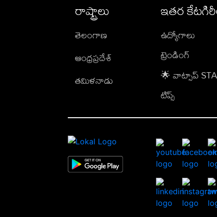
రాష్ట్రాలు
ఇతర కేటగిర
తెలంగాణ
ఉద్యోగాలు
ట్రెండింగ్
ఆంధ్రప్రదేశ్
🌟 వాట్సాప్ S
తమిళనాడు
టిప్స్