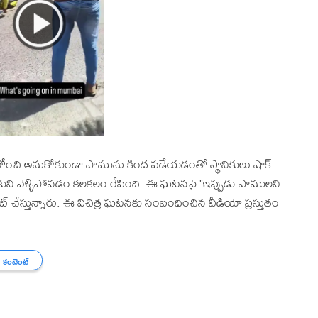
గ్ లోంచి అనుకోకుండా పామును కింద పడేయడంతో స్థానికులు షాక్
సుకుని వెళ్ళిపోవడం కలకలం రేపింది. ఈ ఘటనపై "ఇప్పుడు పాములని
ంట్ చేస్తున్నారు. ఈ విచిత్ర ఘటనకు సంబంధించిన వీడియో ప్రస్తుతం
 కంటెంట్