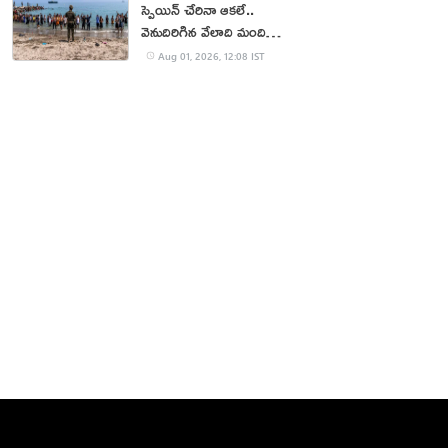
స్పెయిన్ చేరినా ఆకలే..
వెనుదిరిగిన వేలాది మంది
వలసదారులు
Aug 01, 2026, 12:08 IST