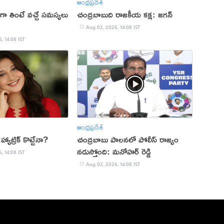
ఆంధ్రప్రదేశ్
ా తింటే వచ్చే సమస్యలు
చంద్రబాబుది రాజకీయ కక్ష: జగన్
Aug 02, 2026, 14:08 IST
, 14:08 IST
ఆంధ్రప్రదేశ్
యాట్రిక్ కొట్టేనా?
చంద్రబాబు పాలనలో పోలీస్ రాజ్యం
నడుస్తోంది: మనోహర్ రెడ్డి
, 14:08 IST
Aug 02, 2026, 14:08 IST