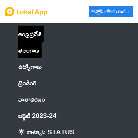
డౌన్లోడ్ లోకల్ యాప్
ఆంధ్రప్రదేశ్
తెలంగాణ
ఉద్యోగాలు
ట్రెండింగ్
వాతావరణం
బడ్జెట్ 2023-24
🌟 వాట్సాప్ STATUS