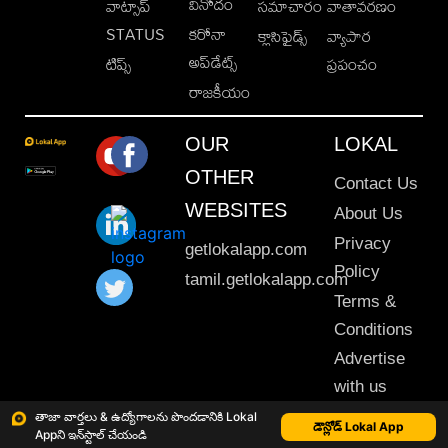
వినోదం
వాట్సాప్
సమాచారం
వాతావరణం
STATUS
కరోనా
క్లాసిఫైడ్స్
వ్యాపార
అప్‌డేట్స్
టిప్స్
ప్రపంచం
రాజకీయం
OUR
LOKAL
OTHER
Contact Us
WEBSITES
About Us
Privacy
getlokalapp.com
Policy
tamil.getlokalapp.com
Terms &
Conditions
Advertise
with us
Sitemap
తాజా వార్తలు & ఉద్యోగాలను పొందడానికి Lokal
డౌన్లోడ్ Lokal App
Appని ఇన్‌స్టాల్ చేయండి
This material may not be published, transmitted, rewritten or redistributed. © 2020 Lokal App. All rights reserved.