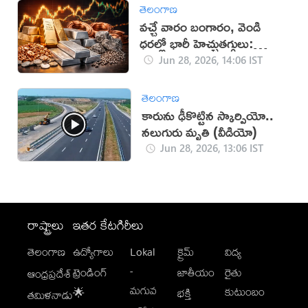
తెలంగాణ
వచ్చే వారం బంగారం, వెండి
ధరల్లో భారీ హెచ్చుతగ్గులు:
నిపుణులు
Jun 28, 2026, 14:06 IST
తెలంగాణ
కారును ఢీకొట్టిన స్కార్పియో..
నలుగురు మృతి (వీడియో)
Jun 28, 2026, 13:06 IST
రాష్ట్రాలు
ఇతర కేటగిరీలు
తెలంగాణ
ఉద్యోగాలు
Lokal
క్రైమ్
విద్య
-
ట్రెండింగ్
జాతీయం
రైతు
ఆంధ్రప్రదేశ్
మగువ
కుటుంబం
🌟
భక్తి
తమిళనాడు