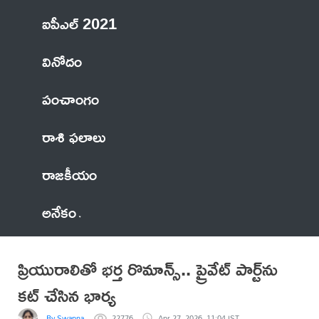
ఐపీఎల్ 2021
వినోదం
పంచాంగం
రాశి ఫలాలు
రాజకీయం
అనేకం
ప్రియురాలితో భర్త రొమాన్స్.. ప్రైవేట్ పార్ట్‌ను
కట్ చేసిన భార్య
By Swapna
22776
Apr 27, 2026, 11:04 IST