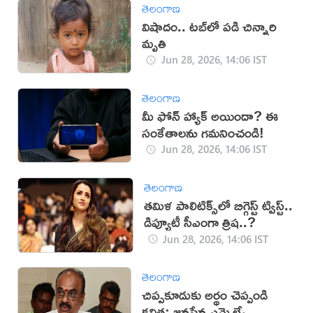
తెలంగాణ
విషాదం.. టబ్‌లో పడి చిన్నారి
మృతి
Jun 28, 2026, 14:06 IST
తెలంగాణ
మీ ఫోన్ హ్యాక్ అయిందా? ఈ
సంకేతాలను గమనించండి!
Jun 28, 2026, 14:06 IST
తెలంగాణ
తమిళ పాలిటిక్స్‌లో బిగ్గెస్ట్ ట్విస్ట్..
డిప్యూటీ సీఎంగా త్రిష..?
Jun 28, 2026, 14:06 IST
తెలంగాణ
చిప్పకూడుకు అర్థం చెప్పండి
కవిత: జనసేన ఎమ్మెల్యే