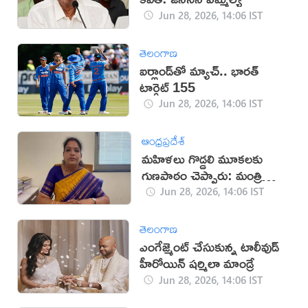
Jun 28, 2026, 14:06 IST
తెలంగాణ
ఐర్లాండ్‌తో మ్యాచ్.. భారత్
టార్గెట్ 155
Jun 28, 2026, 14:06 IST
ఆంధ్రప్రదేశ్
మహిళలు గొడ్డలి మూకలకు
గుణపాఠం చెప్పారు: మంత్రి
సంధ్యారాణి
Jun 28, 2026, 14:06 IST
తెలంగాణ
ఎంగేజ్మెంట్ చేసుకున్న టాలీవుడ్
హీరోయిన్ షర్మిలా మాండ్రే
Jun 28, 2026, 14:06 IST