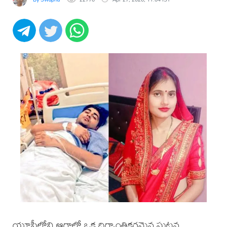
యూపీలోని ఆగ్రాలో ఒక దిగ్భ్రాంతికరమైన ఘటన