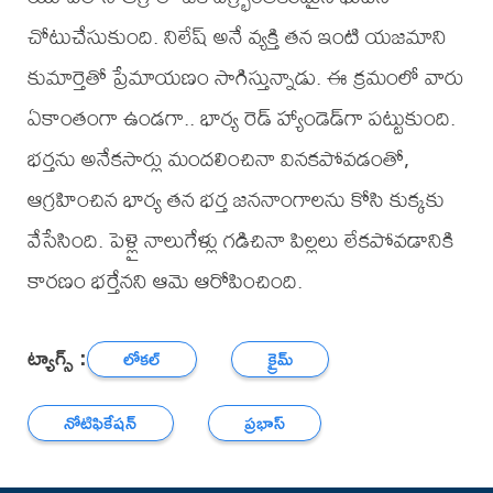
చోటుచేసుకుంది. నిలేష్ అనే వ్యక్తి తన ఇంటి యజమాని
కుమార్తెతో ప్రేమాయణం సాగిస్తున్నాడు. ఈ క్రమంలో వారు
ఏకాంతంగా ఉండగా.. భార్య రెడ్ హ్యాండెడ్‌గా పట్టుకుంది.
భర్తను అనేకసార్లు మందలించినా వినకపోవడంతో,
ఆగ్రహించిన భార్య తన భర్త జననాంగాలను కోసి కుక్కకు
వేసేసింది. పెళ్లై నాలుగేళ్లు గడిచినా పిల్లలు లేకపోవడానికి
కారణం భర్తేనని ఆమె ఆరోపించింది.
ట్యాగ్స్ :
లోకల్
క్రైమ్
నోటిఫికేషన్
ప్రభాస్