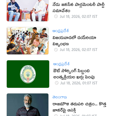
నేడు జనసేన పార్లమెంటరీ పార్టీ
సమావేశం
Jul 18, 2026, 02:07 IST
ఆంధ్రప్రదేశ్
విజయవాడలో డయేరియా
విజృంభణ
Jul 18, 2026, 02:07 IST
ఆంధ్రప్రదేశ్
ఔట్‌ సోర్సింగ్ సిబ్బంది
అంత్యక్రియల ఖర్చు పెంపు
Jul 18, 2026, 01:07 IST
తెలంగాణ
రాజమౌళి తదుపరి చిత్రం.. కొత్త
జానర్‌పై ఆసక్తి
Jul 18, 2026, 01:07 IST