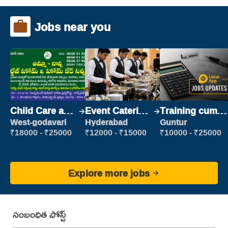
Jobs near you
Child Care and
Event Catering
Training cum
Patient care
Staff
Placement
West-godavari
Hyderabad
Guntur
₹18000 - ₹25000
₹12000 - ₹15000
₹10000 - ₹25000
Explore more jobs
సంబంధిత పోస్ట్