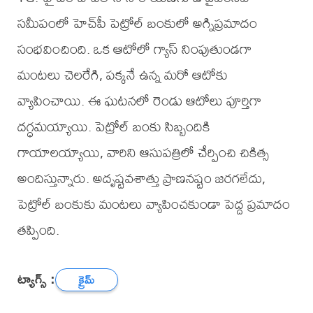
సమీపంలో హెచ్‌పీ పెట్రోల్ బంకులో అగ్నిప్రమాదం
సంభవించింది. ఒక ఆటోలో గ్యాస్ నింపుతుండగా
మంటలు చెలరేగి, పక్కనే ఉన్న మరో ఆటోకు
వ్యాపించాయి. ఈ ఘటనలో రెండు ఆటోలు పూర్తిగా
దగ్ధమయ్యాయి. పెట్రోల్ బంకు సిబ్బందికి
గాయాలయ్యాయి, వారిని ఆసుపత్రిలో చేర్పించి చికిత్స
అందిస్తున్నారు. అదృష్టవశాత్తు ప్రాణనష్టం జరగలేదు,
పెట్రోల్ బంకుకు మంటలు వ్యాపించకుండా పెద్ద ప్రమాదం
తప్పింది.
ట్యాగ్స్ :
క్రైమ్