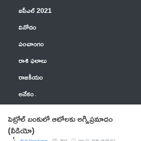
ఐపీఎల్ 2021
వినోదం
పంచాంగం
రాశి ఫలాలు
రాజకీయం
అనేకం
పెట్రోల్ బంకులో ఆటోలకు అగ్నిప్రమాదం
(వీడియో)
By N Shiva Kumar
3644
May 01, 2026, 04:05 IST