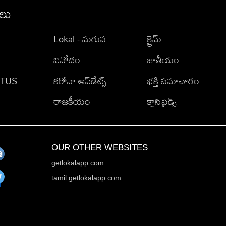
ీలు
Lokal - మగువ
క్రైమ్
వినోదం
జాతీయం
TATUS
కరోనా అప్‌డేట్స్
భక్తి సమాచారం
రాజకీయం
క్లాసిఫైడ్స్
OUR OTHER WEBSITES
getlokalapp.com
tamil.getlokalapp.com