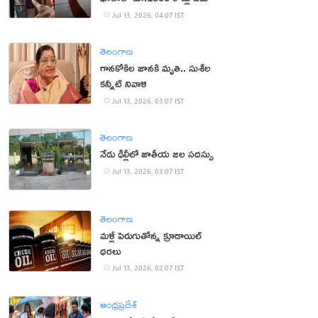
Jul 13, 2026, 04:07 IST
తెలంగాణ
గానకోకిల జానకి మృతి.. సుశీల
కన్నీటి నివాళి
Jul 13, 2026, 03:07 IST
తెలంగాణ
నేడు ఢిల్లీలో జాతీయ జల సదస్సు
Jul 13, 2026, 03:07 IST
తెలంగాణ
మళ్లీ పెరుగుతోన్న క్రూడాయిల్
ధరలు
Jul 13, 2026, 02:07 IST
ఆంధ్రప్రదేశ్