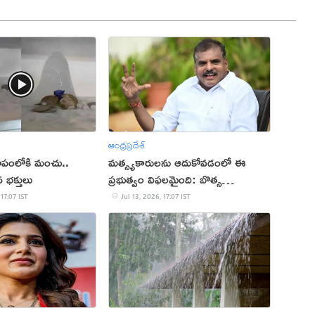
ఆంధ్రప్రదేశ్
ూపంలోకి మంచు..
మత్స్యకారులను ఆదుకోవడంలో ఈ
 భక్తులు
ప్రభుత్వం విఫలమైంది: బొత్స
సత్యనారాయణ
 17:07 IST
Jul 13, 2026, 17:07 IST