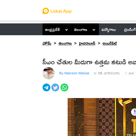
ఆంధ్రప్రదేశ్
తెలంగాణ
ఉద్యోగాలు
ట్రెండింగ్
హోమ్
తెలంగాణ
హైదరాబాద్
అంబర్‌పేట్
సీఎం చేతుల మీదుగా ఉత్తమ నటుడి అవార
By Mahesh Mahee
58
చూసినవారు
Jun 