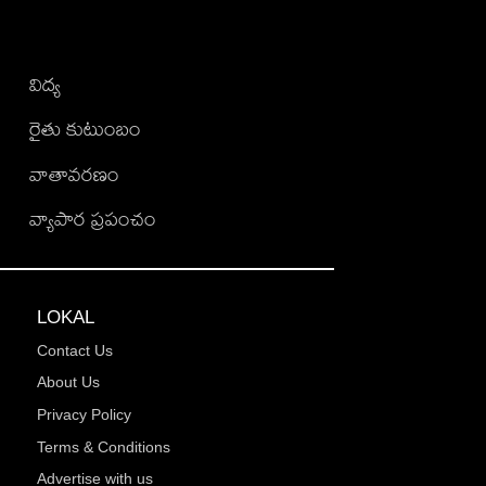
విద్య
రైతు కుటుంబం
వాతావరణం
వ్యాపార ప్రపంచం
LOKAL
Contact Us
About Us
Privacy Policy
Terms & Conditions
Advertise with us