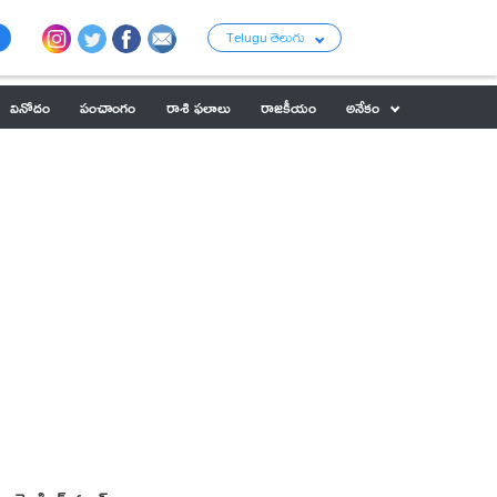
Telugu తెలుగు
వినోదం
పంచాంగం
రాశి ఫలాలు
రాజకీయం
అనేకం