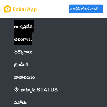
డౌన్లోడ్ లోకల్ యాప్
ఆంధ్రప్రదేశ్
తెలంగాణ
ఉద్యోగాలు
ట్రెండింగ్
వాతావరణం
🌟 వాట్సాప్ STATUS
వినోదం