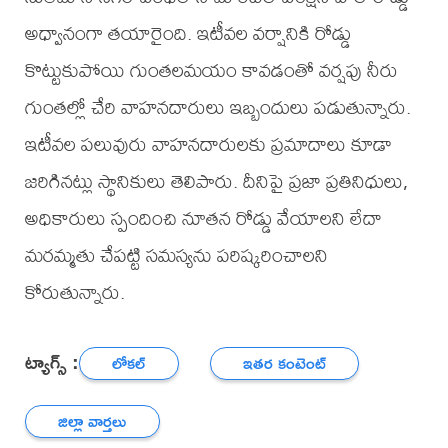
అధ్వానంగా తయారైంది. ఇటీవల వర్షానికి రోడ్డు
కొట్టుకుపోయి గుంతలమయం కావడంతో వర్షపు నీరు
గుంతల్లో చేరి వాహనదారులు ఇబ్బందులు పడుతున్నారు.
ఇటీవల పలువురు వాహనదారులకు ప్రమాదాలు కూడా
జరిగినట్లు స్థానికులు తెలిపారు. దీనిపై ప్రజా ప్రతినిధులు,
అధికారులు స్పందించి నూతన రోడ్డు వేయాలని లేదా
మరమ్మతు చేపట్టి సమస్యను పరిష్కరించాలని
కోరుతున్నారు.
ట్యాగ్స్ :
లోకల్
ఇతర కంటెంట్
జిల్లా వార్తలు