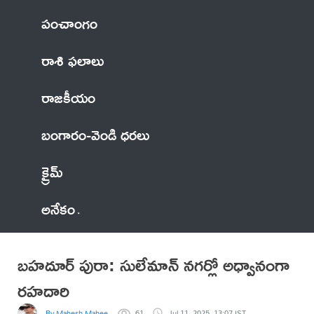
పంచాంగం
రాశి ఫలాలు
రాజకీయం
బంగారం-వెండి ధరలు
క్రైమ్
అనేకం
బహదూర్ పురా: సులేమాన్ నగర్లో అధ్వానంగా
రహదారి
By Mahesh Mahee
61
Jul 11, 2025, 13:07 IST