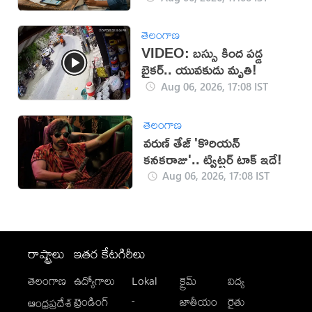
తెలంగాణ
VIDEO: బస్సు కింద పడ్డ
బైకర్.. యువకుడు మృతి!
Aug 06, 2026, 17:08 IST
తెలంగాణ
వరుణ్ తేజ్ 'కొరియన్
కనకరాజు'.. ట్విట్టర్ టాక్ ఇదే!
Aug 06, 2026, 17:08 IST
రాష్ట్రాలు
ఇతర కేటగిరీలు
తెలంగాణ
ఉద్యోగాలు
Lokal
క్రైమ్
విద్య
-
ట్రెండింగ్
జాతీయం
రైతు
ఆంధ్రప్రదేశ్