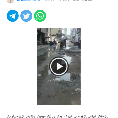
సులేమాన్ నగర్ పరిధిలోని మారిటల్ పంక్షన్ హాల్ రోడ్డు