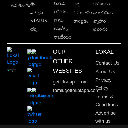
మగువ
కుటుంబం
🌟
భక్తి
తమిళనాడు
వినోదం
వాట్సాప్
సమాచారం
వాతావరణం
STATUS
కరోనా
క్లాసిఫైడ్స్
వ్యాపార
అప్‌డేట్స్
టిప్స్
ప్రపంచం
రాజకీయం
OUR
LOKAL
OTHER
Contact Us
WEBSITES
About Us
Privacy
getlokalapp.com
Policy
tamil.getlokalapp.com
Terms &
Conditions
Advertise
with us