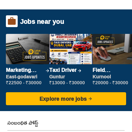
Jobs near you
Marketing
Taxi Driver
Field
Executive
Marketing
East-godavari
Guntur
Kurnool
Executive
₹22500 - ₹30000
₹13000 - ₹30000
₹20000 - ₹30000
Explore more jobs
సంబంధిత పోస్ట్