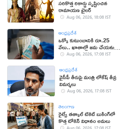
సరికొత్త రికార్డు సృష్టించిన
రామాయణ ట్రైలర్‌
Aug 06, 2026, 18:08 IST
ఆంధ్రప్రదేశ్
ఒక్కో కుటుంబానికి రూ.25
వేలు.. ఖాతాల్లో జ‌మ చేయ‌నున్న
ప్ర‌భుత్వం..!
Aug 06, 2026, 17:08 IST
ఆంధ్రప్రదేశ్
వైసీపీ తీరుపై మంత్రి లోకేష్ తీవ్ర
విమర్శలు
Aug 06, 2026, 17:08 IST
తెలంగాణ
రైల్వే తత్కాల్ టికెట్ బుకింగ్‌లో
కొత్త టోకెన్ విధానం అమలు
Aug 06, 2026, 17:08 IST