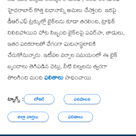
హైదరాబాద్ కొత్త విధానాన్ని అమలు చేస్తోంది. ఇకపై
డీఆర్ఎఫ్ ట్రక్కుల్లో బైక్‌లను కూడా తరలించి, ట్రాఫిక్
నిలిచిపోయిన చోట సిబ్బంది బైక్‌లపై పవర్‌సా, తాడులు,
ఇతర పరికరాలతో వేగంగా ఘటనాస్థలానికి
చేరుకోనున్నారు. ఇటీవల వర్షాల సమయంలో ఈ బైక్
బృందాలు తెగిపడిన చెట్లు, నీటి నిల్వలను త్వరగా
తొలగించి మంచి
ఫలితాలు
సాధించాయి.
ట్యాగ్స్ :
లోకల్
పరిపాలన
జిల్లా వార్తలు
ఫలితాలు