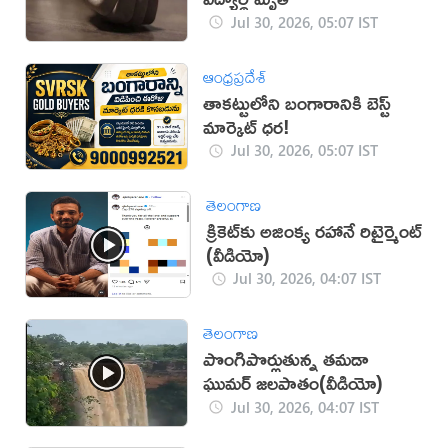
Jul 30, 2026, 05:07 IST
ఆంధ్రప్రదేశ్
తాకట్టులోని బంగారానికి బెస్ట్
మార్కెట్ ధర!
Jul 30, 2026, 05:07 IST
తెలంగాణ
క్రికెట్‌కు అజింక్య రహానే రిటైర్మెంట్
(వీడియో)
Jul 30, 2026, 04:07 IST
తెలంగాణ
పొంగిపొర్లుతున్న తమడా
ఘుమర్ జలపాతం(వీడియో)
Jul 30, 2026, 04:07 IST