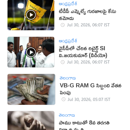
ఆంధ్రప్రదేశ్
టీడీపీ ఎమ్మెల్యే గురజాలపై కేసు
న‌మోదు
Jul 30, 2026, 06:07 IST
ఆంధ్రప్రదేశ్
వైసీపీలో చేరిన రిటైర్డ్ SI
వి.జయకుమార్ (వీడియో)
Jul 30, 2026, 06:07 IST
తెలంగాణ
VB-G RAM G సిబ్బంది వేతన
పెంపు
Jul 30, 2026, 05:07 IST
తెలంగాణ
పాము కాటుతో 8వ తరగతి
విద్యార్థి మృతి