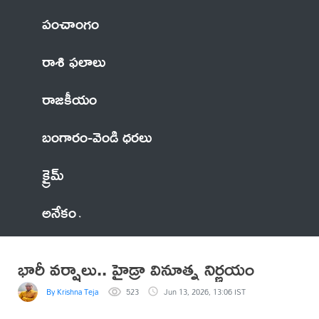
పంచాంగం
రాశి ఫలాలు
రాజకీయం
బంగారం-వెండి ధరలు
క్రైమ్
అనేకం
భారీ వర్షాలు.. హైడ్రా వినూత్న నిర్ణయం
By Krishna Teja
523
Jun 13, 2026, 13:06 IST