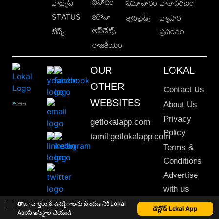
వినోదం
వాట్సాప్
సమాచారం
వాతావరణం
STATUS
కరోనా
క్లాసిఫైడ్స్
వ్యాపార
అప్‌డేట్స్
టిప్స్
ప్రపంచం
రాజకీయం
OUR
LOKAL
OTHER
Contact Us
WEBSITES
About Us
Privacy
getlokalapp.com
Policy
tamil.getlokalapp.com
Terms &
Conditions
Advertise
with us
Sitemap
తాజా వార్తలు & ఉద్యోగాలను పొందడానికి Lokal
డౌన్లోడ్ Lokal App
Appని ఇన్‌స్టాల్ చేయండి
This material may not be published, transmitted, rewritten or redistributed. © 2020 Lokal App. All rights reserved.