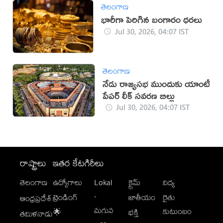
తెలంగాణ
భారీగా పెరిగిన బంగారం ధరలు
Jul 30, 2026, 04:07 IST
తెలంగాణ
నేడు రాజ్యసభ ముందుకు యాంటీ
పేపర్ లీక్ సవరణ బిల్లు
Jul 30, 2026, 04:07 IST
రాష్ట్రాలు
ఇతర కేటగిరీలు
తెలంగాణ
ఉద్యోగాలు
Lokal
క్రైమ్
విద్య
-
ట్రెండింగ్
జాతీయం
రైతు
ఆంధ్రప్రదేశ్
మగువ
కుటుంబం
🌟
భక్తి
తమిళనాడు