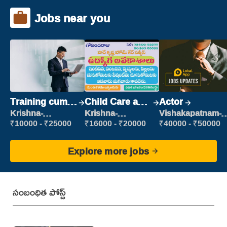
Jobs near you
Training cum
Child Care and
Actor
Placement
Patient care
Krishna-
Krishna-
Vishakapatnam-
vijayawada
vijayawada
new
₹10000 - ₹25000
₹16000 - ₹20000
₹40000 - ₹50000
Explore more jobs
సంబంధిత పోస్ట్