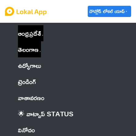
డౌన్లోడ్ లోకల్ యాప్
ఆంధ్రప్రదేశ్
తెలంగాణ
ఉద్యోగాలు
ట్రెండింగ్
వాతావరణం
🌟 వాట్సాప్ STATUS
వినోదం