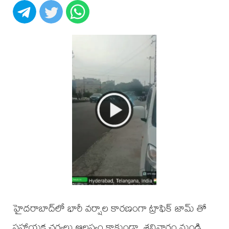
హైదరాబాద్‌లో భారీ వర్షాల కారణంగా ట్రాఫిక్ జామ్ తో
సహాయక చర్యలు ఆలస్యం కాకుండా, శనివారం నుండి