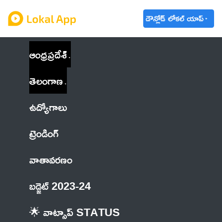
డౌన్లోడ్ లోకల్ యాప్
ఆంధ్రప్రదేశ్
తెలంగాణ
ఉద్యోగాలు
ట్రెండింగ్
వాతావరణం
బడ్జెట్ 2023-24
🌟 వాట్సాప్ STATUS