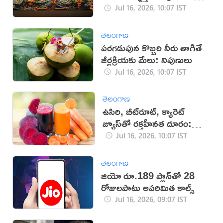
తెలుసా?
Jul 16, 2026, 10:07 IST
తెలంగాణ
పరగడుపున కొబ్బరి నీరు తాగితే
జీర్ణక్రియకు మేలు: నిపుణులు
Jul 16, 2026, 10:07 IST
తెలంగాణ
ఉసిరి, బీట్‌రూట్, క్యారెట్
జ్యూస్‌తో రక్తహీనత దూరం:
నిపుణులు
Jul 16, 2026, 10:07 IST
తెలంగాణ
జియో రూ.189 ప్లాన్‌తో 28
రోజులపాటు అపరిమిత కాల్స్
Jul 16, 2026, 09:07 IST