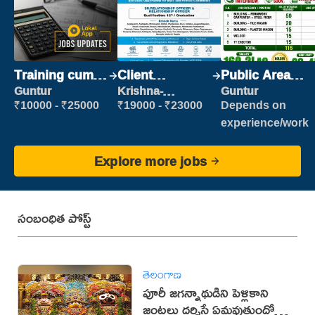
Training cum
Client
Public Area
Placement
Relationship
Cleaner
Guntur
Krishna-
Guntur
vijayawada
Executive
₹10000 - ₹25000
₹19000 - ₹23000
Depends on
experience/work
Explore more jobs
సంబంధిత పోస్ట్
తెలంగాణ
పూరీ జగన్నాథుడిని పెళ్లికాని
జంటలు దర్శిస్తే ఏమవుతుందో