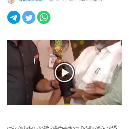
రాష్ట్ర ప్రభుత్వం ఎంతో ప్రతిష్టాత్మకంగా నిర్వహిస్తోన్న గద్దర్