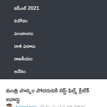
ఐపీఎల్ 2021
వినోదం
పంచాంగం
రాశి ఫలాలు
రాజకీయం
అనేకం
మంత్రి పొన్నం సోదరునికి బెస్ట్ ఫిల్మ్ క్రిటిక్
అవార్డు
By Mahesh Mahee
62
Jun 14, 2025, 16:06 IST