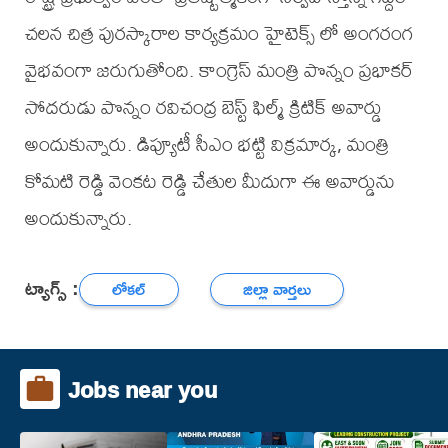
చలన చిత్ర పురస్కారాల కార్యక్రమం హైటెక్స్ లో అంగరంగ
వైభవంగా జరుగుతోంది. కాంగ్రెస్ మంత్రి పొన్నం ప్రభాకర్
సోదరుడు పొన్నం రవిచంద్ర బెస్ట్ ఫిల్మ్ క్రిటిక్ అవార్డు
అందుకున్నారు. డిప్యూటీ సీఎం భట్టి విక్రమార్క, మంత్రి
కోమటి రెడ్డి వెంకట రెడ్డి చేతుల మీదుగా ఈ అవార్డును
అందుకున్నారు.
ట్యాగ్స్ :
లోకల్
జిల్లా వార్తలు
Jobs near you