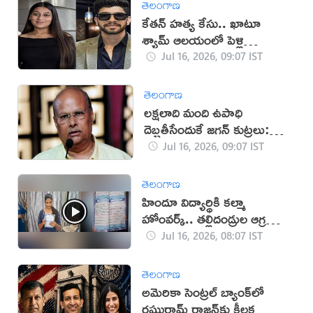
తెలంగాణ
కేతన్ హత్య కేసు.. ఖాటూ
శ్యామ్ ఆలయంలో పెళ్లి
చేసుకున్న సియా, చేతన్‌!
Jul 16, 2026, 09:07 IST
తెలంగాణ
లక్షలాది మంది ఉపాధి
దెబ్బతీసేందుకే జగన్ కుట్రలు:
యనమల
Jul 16, 2026, 09:07 IST
తెలంగాణ
హిందూ విద్యార్థికి కల్మా
హోంవర్క్.. తల్లిదండ్రుల ఆగ్రహం
(వీడియో)
Jul 16, 2026, 08:07 IST
తెలంగాణ
అమెరికా సెంట్రల్ బ్యాంక్‌లో
రఘురామ్ రాజన్‌కు కీలక