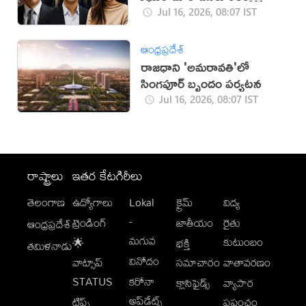
బాధ్యతలు
Jul 16, 2026, 08:07 IST
ఆంధ్రప్రదేశ్
రాజధాని 'అమరావతి'లో
సింగపూర్ బృందం పర్యటన
Jul 16, 2026, 08:07 IST
రాష్ట్రాలు
ఇతర కేటగిరీలు
తెలంగాణ
ఉద్యోగాలు
Lokal
క్రైమ్
విద్య
-
ట్రెండింగ్
జాతీయం
రైతు
ఆంధ్రప్రదేశ్
మగువ
కుటుంబం
🌟
భక్తి
తమిళనాడు
వినోదం
వాట్సాప్
సమాచారం
వాతావరణం
STATUS
కరోనా
క్లాసిఫైడ్స్
వ్యాపార
అప్‌డేట్స్
టిప్స్
ప్రపంచం