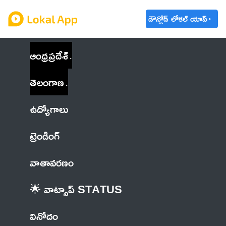
డౌన్లోడ్ లోకల్ యాప్
ఆంధ్రప్రదేశ్
తెలంగాణ
ఉద్యోగాలు
ట్రెండింగ్
వాతావరణం
🌟 వాట్సాప్ STATUS
వినోదం