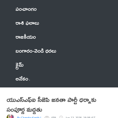
పంచాంగం
రాశి ఫలాలు
రాజకీయం
బంగారం-వెండి ధరలు
క్రైమ్
అనేకం
యుఎస్ఎఫ్ఐ సీజెపి జనతా పార్టీ ధర్నాకు
సంపూర్ణ మద్దతు
By Chandra Kanth USFI
459
Jun 13, 2026, 16:06 IST