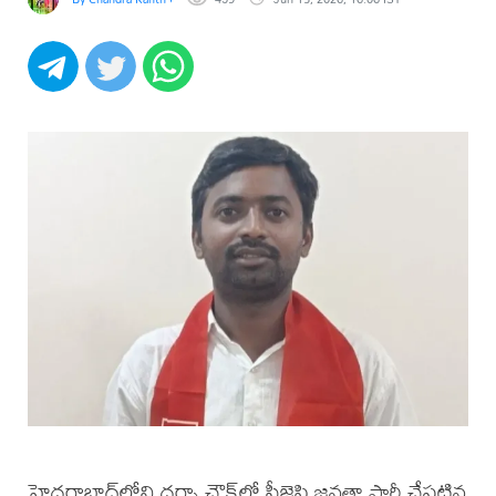
హైదరాబాద్‌లోని ధర్నా చౌక్‌లో సీజెపి జనతా పార్టీ చేపట్టిన