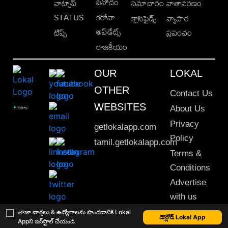
వినోదం
వాట్సాప్
సమాచారం
వాతావరణం
STATUS
కరోనా
క్లాసిఫైడ్స్
వ్యాపార
అప్‌డేట్స్
టిప్స్
ప్రపంచం
రాజకీయం
OUR
LOKAL
OTHER
Contact Us
WEBSITES
About Us
Privacy
getlokalapp.com
Policy
tamil.getlokalapp.com
Terms &
Conditions
Advertise
with us
Sitemap
తాజా వార్తలు & ఉద్యోగాలను పొందడానికి Lokal
డౌన్లోడ్ Lokal App
Appని ఇన్‌స్టాల్ చేయండి
This material may not be published, transmitted, rewritten or redistributed. © 2020 Lokal App. All rights reserved.