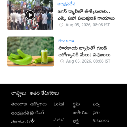
ఆంధ్రప్రదేశ్
జగన్ ర్యాలీలో తొక్కిసలాట..
ఎస్సై సహా పలువురికి గాయాలు
Aug 05, 2026, 08:08 IST
తెలంగాణ
సొరకాయ జ్యూస్‌తో గుండె
ఆరోగ్యానికి మేలు: నిపుణులు
Aug 05, 2026, 08:08 IST
రాష్ట్రాలు
ఇతర కేటగిరీలు
తెలంగాణ
ఉద్యోగాలు
Lokal
క్రైమ్
విద్య
-
ట్రెండింగ్
జాతీయం
రైతు
ఆంధ్రప్రదేశ్
మగువ
కుటుంబం
🌟
భక్తి
తమిళనాడు