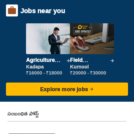
Jobs near you
Agriculture
Field
Labour
Marketing
Kadapa
Kurnool
Executive
₹16000 - ₹18000
₹20000 - ₹30000
Explore more jobs
సంబంధిత పోస్ట్