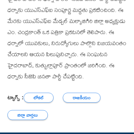
ధర్నాకు యుఎస్ఎఫ్ఐ సంపూర్ణ మద్దతు ప్రకటించింది. ఈ
మేరకు యుఎస్ఎఫ్ఐ మేడ్చల్ మల్కాజిగిరి జిల్లా అధ్యక్షుడు
ఎం. చంద్రకాంత్ ఒక పత్రికా ప్రకటనలో తెలిపారు. ఈ
ధర్నాలో యువకులు, నిరుద్యోగులు పాల్గొని విజయవంతం
చేయాలని ఆయన పిలుపునిచ్చారు. ఈ సంఘటన
హైదరాబాద్, కుత్బుల్లాపూర్ ప్రాంతంలో జరిగింది. ఈ
ధర్నాకు సీజెపి జనతా పార్టీ చేపట్టింది.
ట్యాగ్స్ :
లోకల్
రాజకీయం
జిల్లా వార్తలు