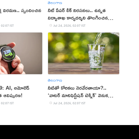
తెలంగాణ
ీక్ష విరమణ.. స్పందించిన
నీట్ పేపర్ లీక్ నిరసనలు.. ఉన్నత
విద్యాశాఖ కార్యదర్శిని తొలగించిన
కేంద్రం
 02:07 IST
Jul 24, 2026, 02:07 IST
తెలంగాణ
్ 9: AI, అమోలెడ్
నీటితో కోరికలు నెరవేరతాయా?..
్భుత ఆవిష్కరణ!
‘వాటర్ మానిఫెస్టేషన్ టెక్నిక్’ వెనుక
నిజమెంత?
 02:07 IST
Jul 24, 2026, 02:07 IST