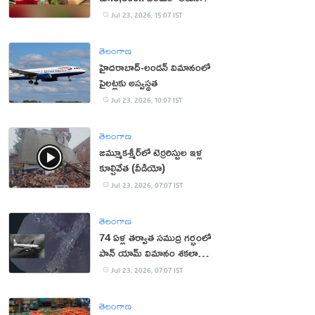
Jul 23, 2026, 15:07 IST
తెలంగాణ
హైదరాబాద్‌-లండన్‌ విమానంలో
పైలట్లకు అస్వస్థత
Jul 23, 2026, 10:07 IST
తెలంగాణ
జమ్మూకశ్మీర్‌లో టెర్రరిస్టుల ఇళ్ల
కూల్చివేత (వీడియో)
Jul 23, 2026, 07:07 IST
తెలంగాణ
74 ఏళ్ల తర్వాత సముద్ర గర్భంలో
పాన్ యామ్ విమానం శకలాలు
లభ్యం
Jul 23, 2026, 07:07 IST
తెలంగాణ