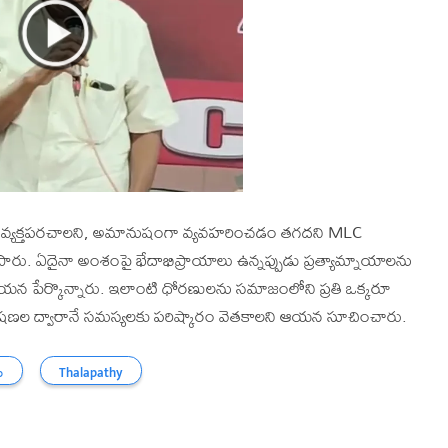
ిలో వ్యక్తపరచాలని, అమానుషంగా వ్యవహరించడం తగదని MLC
లో తెలిపారు. ఏదైనా అంశంపై భేదాభిప్రాయాలు ఉన్నప్పుడు ప్రత్యామ్నాయాలను
ఆయన పేర్కొన్నారు. ఇలాంటి ధోరణులను సమాజంలోని ప్రతి ఒక్కరూ
సంభాషణల ద్వారానే సమస్యలకు పరిష్కారం వెతకాలని ఆయన సూచించారు.
ు
Thalapathy