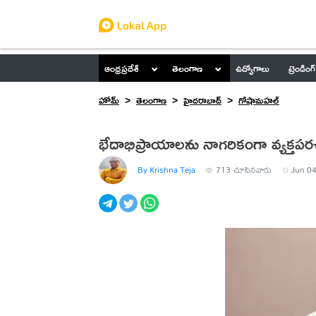
ఆంధ్రప్రదేశ్
తెలంగాణ
ఉద్యోగాలు
ట్రెండింగ్
హోమ్
తెలంగాణ
హైదరాబాద్
గోషామహల్
భేదాభిప్రాయాలను నాగరికంగా వ్యక్తపర
By Krishna Teja
713
చూసినవారు
Jun 04