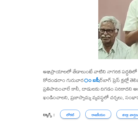
అభిప్రాయాలలో తేడాలుంటే వాటిని నాగరిక పద్ధత
కోదండరాం గురువార
ం బషీ
ర్‌బాగ్ ప్రెస్ క్లబ్
ప్రతిపాదించాలే కానీ, దాడులకు దిగడం సరికాదని 
ఖండించాలని, ప్రజాస్వామ్య వ్యవస్థలో చర్చలు, 
ట్యాగ్స్ :
లోకల్
రాజకీయం
జిల్లా వార్తల