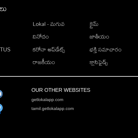
ీలు
Lokal - మగువ
క్రైమ్
వినోదం
జాతీయం
TATUS
కరోనా అప్‌డేట్స్
భక్తి సమాచారం
రాజకీయం
క్లాసిఫైడ్స్
OUR OTHER WEBSITES
getlokalapp.com
tamil.getlokalapp.com