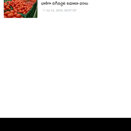
భారీగా దిగివచ్చిన టమాటా ధరలు
Jul 23, 2026, 06:07 IST