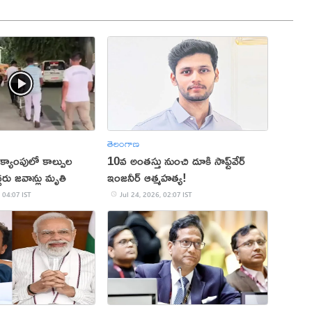
తెలంగాణ
క్యాంపులో కాల్పుల
10వ అంతస్తు నుంచి దూకి సాఫ్ట్‌వేర్
రు జవాన్లు మృతి
ఇంజనీర్ ఆత్మహత్య!
 04:07 IST
Jul 24, 2026, 02:07 IST