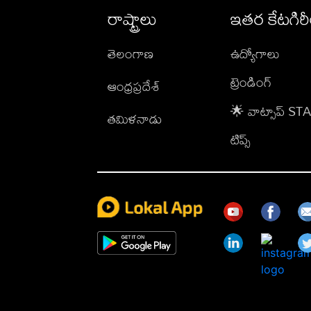
రాష్ట్రాలు
ఇతర కేటగిర
తెలంగాణ
ఉద్యోగాలు
ట్రెండింగ్
ఆంధ్రప్రదేశ్
🌟 వాట్సాప్ S
తమిళనాడు
టిప్స్