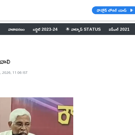
డౌన్లోడ్ లోకల్ యాప్
వాతావరణం
బడ్జెట్ 2023-24
🌟 వాట్సాప్ STATUS
ఐపీఎల్ 2021
చాలి
, 2026, 11:06 IST