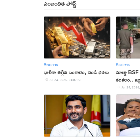
సంబంధిత పోస్ట్
తెలంగాణ
తెలంగాణ
భారీగా తగ్గిన బంగారం, వెండి ధరలు
మాల్దా BSF 
కలకలం.. ఇద్ద
Jul 24, 2026, 04:07 IST
Jul 24, 2026,