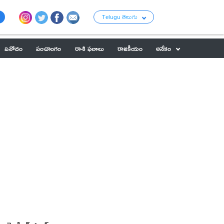
Telugu తెలుగు
వినోదం
పంచాంగం
రాశి ఫలాలు
రాజకీయం
అనేకం