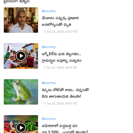
ట్రెండింగ్ న్యూస్
తెలంగాణ
మేడారం సమ్మక్క పూజారి
అనారోగ్యంతో మృతి
Jul 24, 2026, 03:07 IST
తెలంగాణ
అగ్నివీర్‌కు ఘన స్వాగతం..
గ్రామస్థుల అపూర్వ సన్మానం
Jul 23, 2026, 16:07 IST
తెలంగాణ
కప్పలు నోటితో కాదు.. చర్మంతో
నీరు తాగుతాయని తెలుసా!
Jul 23, 2026, 16:07 IST
తెలంగాణ
అమెరికాలో పచ్చిమిర్చి ధర
రూ.3,500.. ఎందుకో తెలుసా?