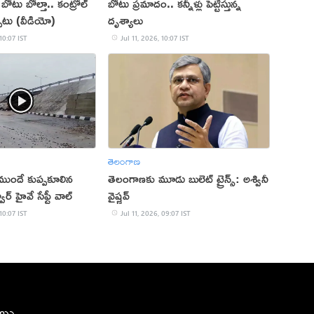
 బోల్తా.. కంట్రోల్
బోటు ప్రమాదం.. కన్నీళ్లు పెట్టిస్తున్న
పాటు (వీడియో)
దృశ్యాలు
 10:07 IST
Jul 11, 2026, 10:07 IST
తెలంగాణ
 ముందే కుప్పకూలిన
తెలంగాణకు మూడు బులెట్ ట్రైన్స్: అశ్వినీ
ార్ హైవే సేఫ్టీ వాల్
వైష్ణవ్
 10:07 IST
Jul 11, 2026, 09:07 IST
ీలు