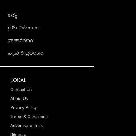
విద్య
రైతు కుటుంబం
వాతావరణం
వ్యాపార ప్రపంచం
LOKAL
Contact Us
About Us
Privacy Policy
Terms & Conditions
Advertise with us
Sitemap