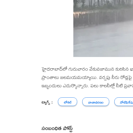
హైదరాబాద్‌లో గురువారం వేకువజామున కురిసిన భారీ వ
ప్రాంతాలు జలమయమయ్యాయి. వర్షపు నీరు రోడ్లపై 
ఇబ్బందులు ఎదుర్కొన్నారు. పలు కాలనీల్లో నీటి ప్ర
ట్యాగ్స్ :
లోకల్
వాతావరణం
నోటిఫికేష
సంబంధిత పోస్ట్