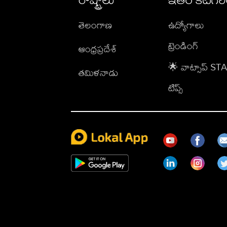
తెలంగాణ
ఉద్యోగాలు
ట్రెండింగ్
ఆంధ్రప్రదేశ్
🌟 వాట్సాప్ S
తమిళనాడు
టిప్స్