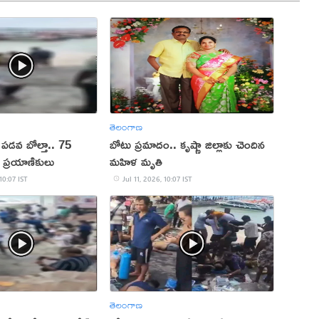
తెలంగాణ
పడవ బోల్తా.. 75
బోటు ప్రమాదం.. కృష్ణా జిల్లాకు చెందిన
 ప్రయాణికులు
మహిళ మృతి
 10:07 IST
Jul 11, 2026, 10:07 IST
తెలంగాణ