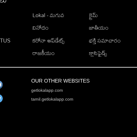
Lokal - మగువ
క్రైమ్
వినోదం
జాతీయం
TATUS
కరోనా అప్‌డేట్స్
భక్తి సమాచారం
రాజకీయం
క్లాసిఫైడ్స్
OUR OTHER WEBSITES
getlokalapp.com
tamil.getlokalapp.com