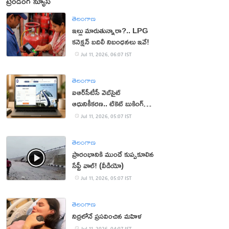
ట్రెండింగ్ న్యూస్
తెలంగాణ
ఇల్లు మారుతున్నారా?.. LPG
కనెక్షన్ బదిలీ నిబంధనలు ఇవే!
Jul 11, 2026, 06:07 IST
తెలంగాణ
ఐఆర్‌సీటీసీ వెబ్‌సైట్
ఆధునికీకరణ.. టికెట్ బుకింగ్
సులభతరం
Jul 11, 2026, 05:07 IST
తెలంగాణ
ప్రారంభానికి ముందే కుప్పకూలిన
సేఫ్టీ వాల్! (వీడియో)
Jul 11, 2026, 05:07 IST
తెలంగాణ
నిద్రలోనే ప్రసవించిన మహిళ
Jul 11, 2026, 04:07 IST