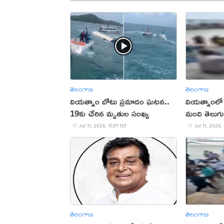
తెలంగాణ
తెలంగాణ
వియత్నాం బోటు ప్రమాదం ఘటన..
వియత్నాంలో 
19కు చేరిన మృతుల సంఖ్య
మంది తెలుగు
Jul 11, 2026, 11:07 IST
Jul 11, 2026,
తెలంగాణ
తెలంగాణ