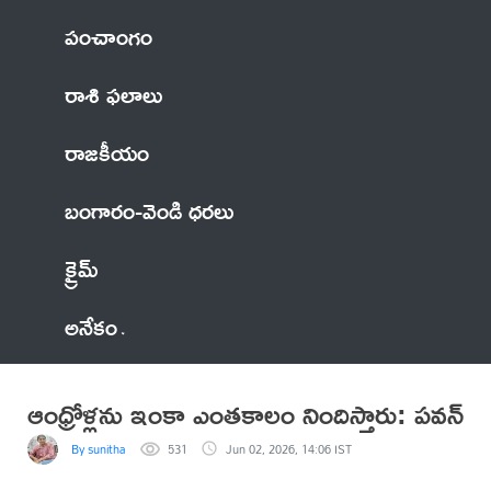
పంచాంగం
రాశి ఫలాలు
రాజకీయం
బంగారం-వెండి ధరలు
క్రైమ్
అనేకం
ఆంధ్రోళ్లను ఇంకా ఎంతకాలం నిందిస్తారు: పవన్
By sunitha
531
Jun 02, 2026, 14:06 IST