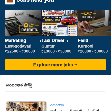
Marketing
Taxi Driver
Field
Executive
Marketing
East-godavari
Guntur
Kurnool
Executive
₹22500 - ₹30000
₹13000 - ₹30000
₹20000 - ₹30000
Explore more jobs
సంబంధిత పోస్ట్
తెలంగాణ