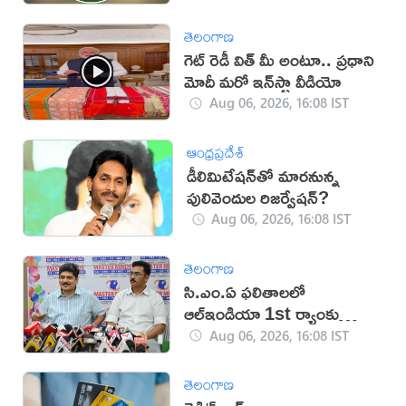
తెలంగాణ
గెట్ రెడీ విత్ మీ అంటూ.. ప్రధాని
మోదీ మరో ఇన్‌స్టా వీడియో
Aug 06, 2026, 16:08 IST
ఆంధ్రప్రదేశ్
డీలిమిటేషన్‌తో మారనున్న
పులివెందుల రిజర్వేషన్?
Aug 06, 2026, 16:08 IST
తెలంగాణ
సి.ఎం.ఏ ఫలితాలలో
ఆల్ఇండియా 1st ర్యాంకు
సాధించిన మాస్టర్‌మైండ్స్
Aug 06, 2026, 16:08 IST
తెలంగాణ