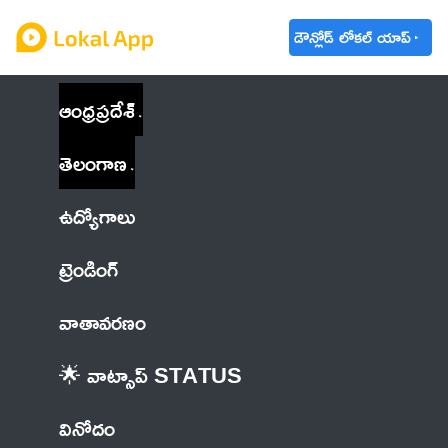
డౌన్లోడ్ లోకల్ యాప్
ఆంధ్రప్రదేశ్
తెలంగాణ
ఉద్యోగాలు
ట్రెండింగ్
వాతావరణం
🌟 వాట్సాప్ STATUS
వినోదం