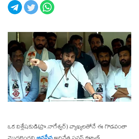
ఒక విశ్లేషకుడి(ప్రొ.నాగేశ్వర్) వ్యాఖ్యలతోనే ఈ గొడవంతా
మొదలైందని
జనసేన
అధినేత పవన్ కళ్యాణ్