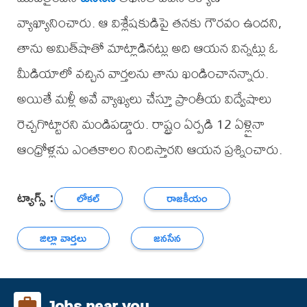
వ్యాఖ్యానించారు. ఆ విశ్లేషకుడిపై తనకు గౌరవం ఉందని,
తాను అమిత్‌షాతో మాట్లాడినట్లు అది ఆయన విన్నట్లు ఓ
మీడియాలో వచ్చిన వార్తలను తాను ఖండించానన్నారు.
అయితే మళ్లీ అవే వ్యాఖ్యలు చేస్తూ ప్రాంతీయ విద్వేషాలు
రెచ్చగొట్టారని మండిపడ్డారు. రాష్ట్రం ఏర్పడి 12 ఏళ్లైనా
ఆంధ్రోళ్లను ఎంతకాలం నిందిస్తారని ఆయన ప్రశ్నించారు.
ట్యాగ్స్ :
లోకల్
రాజకీయం
జిల్లా వార్తలు
జనసేన
Jobs near you