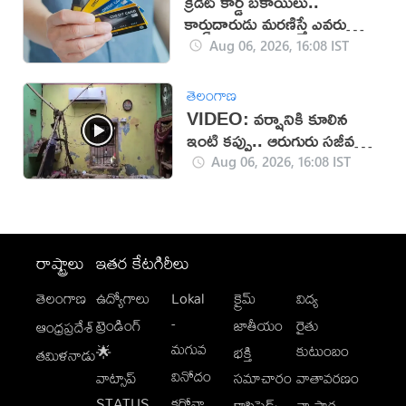
క్రెడిట్ కార్డ్ బకాయిలు..
కార్డుదారుడు మరణిస్తే ఎవరు
చెల్లిస్తారు?
Aug 06, 2026, 16:08 IST
తెలంగాణ
VIDEO: వర్షానికి కూలిన
ఇంటి కప్పు.. ఆరుగురు సజీవ
సమాధి!
Aug 06, 2026, 16:08 IST
రాష్ట్రాలు
ఇతర కేటగిరీలు
తెలంగాణ
ఉద్యోగాలు
Lokal
క్రైమ్
విద్య
-
ట్రెండింగ్
జాతీయం
రైతు
ఆంధ్రప్రదేశ్
మగువ
కుటుంబం
🌟
భక్తి
తమిళనాడు
వినోదం
వాట్సాప్
సమాచారం
వాతావరణం
STATUS
కరోనా
క్లాసిఫైడ్స్
వ్యాపార