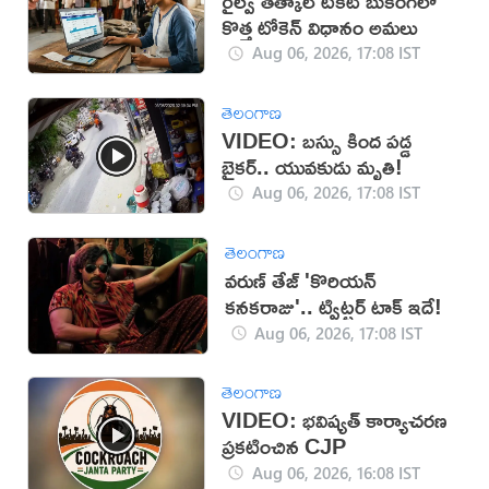
రైల్వే తత్కాల్ టికెట్ బుకింగ్‌లో
కొత్త టోకెన్ విధానం అమలు
Aug 06, 2026, 17:08 IST
తెలంగాణ
VIDEO: బస్సు కింద పడ్డ
బైకర్.. యువకుడు మృతి!
Aug 06, 2026, 17:08 IST
తెలంగాణ
వరుణ్ తేజ్ 'కొరియన్
కనకరాజు'.. ట్విట్టర్ టాక్ ఇదే!
Aug 06, 2026, 17:08 IST
తెలంగాణ
VIDEO: భవిష్యత్ కార్యాచరణ
ప్రకటించిన CJP
Aug 06, 2026, 16:08 IST