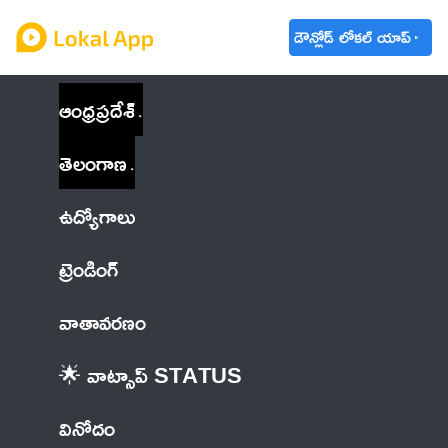
డౌన్లోడ్ లోకల్ యాప్
ఆంధ్రప్రదేశ్
తెలంగాణ
ఉద్యోగాలు
ట్రెండింగ్
వాతావరణం
🌟 వాట్సాప్ STATUS
వినోదం