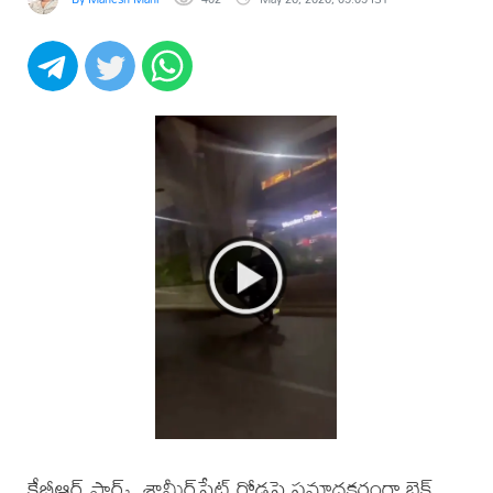
కేబీఆర్ పార్క్, శామీర్‌పేట్ రోడ్లపై ప్రమాదకరంగా బైక్