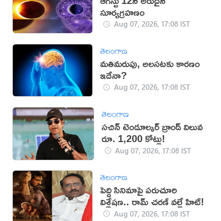
ఆగస్టు 12న అరుదైన
సూర్యగ్రహణం
Aug 07, 2026, 17:08 IST
తెలంగాణ
మతిమరుపు, అలసటకు కారణం
ఇదేనా?
Aug 07, 2026, 17:08 IST
తెలంగాణ
సచిన్ టెండూల్కర్ బ్రాండ్ విలువ
రూ. 1,200 కోట్లు!
Aug 07, 2026, 17:08 IST
తెలంగాణ
పెద్ది సినిమాపై పరుచూరి
విశ్లేషణ.. రామ్ చరణ్ వల్లే హిట్!
Aug 07, 2026, 17:08 IST