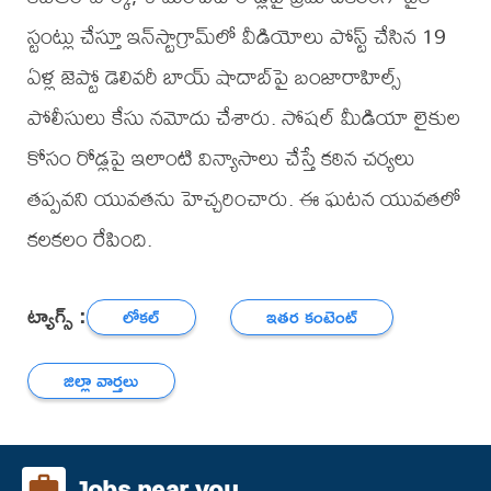
స్టంట్లు చేస్తూ ఇన్‌స్టాగ్రామ్‌లో వీడియోలు పోస్ట్ చేసిన 19
ఏళ్ల జెప్టో డెలివరీ బాయ్ షాదాబ్‌పై బంజారాహిల్స్
పోలీసులు కేసు నమోదు చేశారు. సోషల్ మీడియా లైకుల
కోసం రోడ్లపై ఇలాంటి విన్యాసాలు చేస్తే కఠిన చర్యలు
తప్పవని యువతను హెచ్చరించారు. ఈ ఘటన యువతలో
కలకలం రేపింది.
ట్యాగ్స్ :
లోకల్
ఇతర కంటెంట్
జిల్లా వార్తలు
Jobs near you