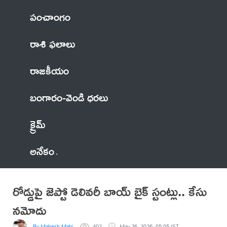
పంచాంగం
రాశి ఫలాలు
రాజకీయం
బంగారం-వెండి ధరలు
క్రైమ్
అనేకం
రోడ్డుపై జెప్టో డెలివరీ బాయ్ బైక్ స్టంట్లు.. కేసు
నమోదు
By Mahesh Mahi
402
May 26, 2026, 05:05 IST