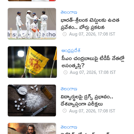
తెలంగాణ
భారత్-శ్రీలంక టెస్టులకు ఉచిత
ప్రవేశం.. బోర్డు ప్రకటన
Aug 07, 2026, 17:08 IST
ఆంధ్రప్రదేశ్
సీఎం చంద్రబాబుపై టీడీపీ నేతల్లో
అసంతృప్తి?
Aug 07, 2026, 17:08 IST
తెలంగాణ
విద్యార్థులపై డ్రగ్స్ ప్రభావం..
దేశవ్యాప్తంగా పరీక్షలు
Aug 07, 2026, 17:08 IST
తెలంగాణ