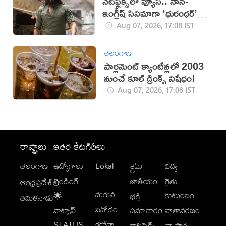
నెట్‌ఫ్లిక్స్‌లో వ్యూస్.. నాన్-
ఇంగ్లీష్ సినిమాగా ‘ధురంధర్’
రికార్డు
Aug 07, 2026, 17:08 IST
తెలంగాణ
పార్లమెంట్ క్యాంటీన్లలో 2003
నుంచే కూల్ డ్రింక్స్ నిషేధం!
Aug 07, 2026, 17:08 IST
రాష్ట్రాలు
ఇతర కేటగిరీలు
తెలంగాణ
ఉద్యోగాలు
Lokal
క్రైమ్
విద్య
-
ట్రెండింగ్
జాతీయం
రైతు
ఆంధ్రప్రదేశ్
మగువ
కుటుంబం
🌟
భక్తి
తమిళనాడు
వినోదం
వాట్సాప్
సమాచారం
వాతావరణం
STATUS
కరోనా
క్లాసిఫైడ్స్
వ్యాపార