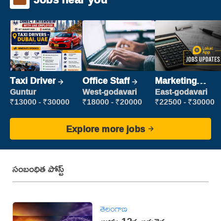
Taxi Driver
Office Staff
Marketing
Executive
Guntur
West-godavari
East-godavari
₹13000 - ₹30000
₹18000 - ₹20000
₹22500 - ₹30000
Explore more jobs
సంబంధిత పోస్ట్
తెలంగాణ