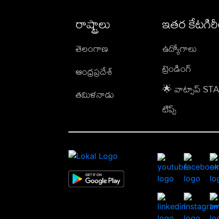
రాష్ట్రాలు
ఇతర కేటగిర
తెలంగాణ
ఉద్యోగాలు
ట్రెండింగ్
ఆంధ్రప్రదేశ్
🌟 వాట్సాప్ S
తమిళనాడు
టిప్స్