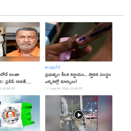
ఆంధ్రప్రదేశ్
లలోనే అంతా
ప్రభుత్వం కీలక నిర్ణయం.. స్థానిక సంస్థల
: ప్రదీప్ రావత్
ఎన్నికల్లో మార్పులు!
, 03:08 IST
Aug 06, 2026, 03:08 IST