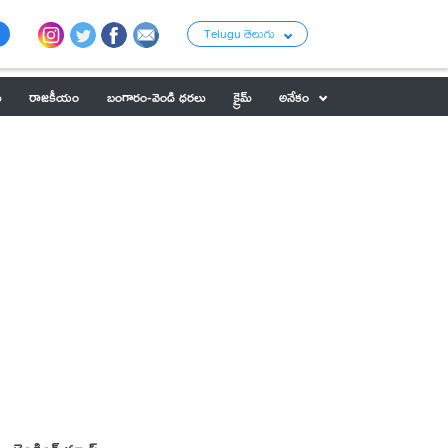
Telugu తెలుగు
ు
రాజకీయం
బంగారం-వెండి ధరలు
క్రైమ్
అనేకం