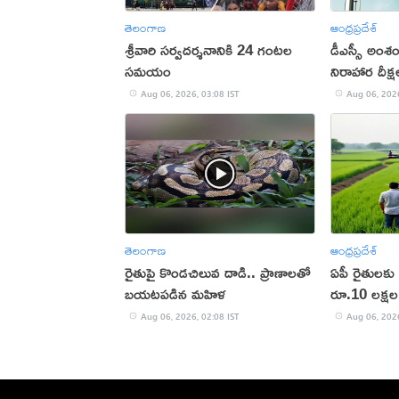
తెలంగాణ
ఆంధ్రప్రదేశ్
శ్రీవారి సర్వదర్శనానికి 24 గంటల
డీఎస్సీ అంశంప
సమయం
నిరాహార దీక్ష
Aug 06, 2026, 03:08 IST
Aug 06, 2026
తెలంగాణ
ఆంధ్రప్రదేశ్
రైతుపై కొండచిలువ దాడి.. ప్రాణాలతో
ఏపీ రైతులకు
బయటపడిన మహిళ
రూ.10 లక్షల 
లక్షలకే!
Aug 06, 2026, 02:08 IST
Aug 06, 2026