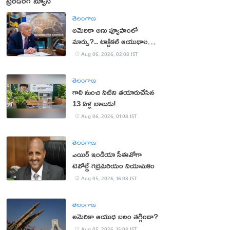
ట్రెండింగ్ న్యూస్
తెలంగాణ
అమెరికా అణు వ్యూహంలో
మార్పు?.. టాక్టికల్ ఆయుధాలకు
ప్రాధాన్యం!
Aug 06, 2026, 02:08 IST
తెలంగాణ
గాలి నుంచి నీటిని తయారుచేసిన
13 ఏళ్ల బాలుడు!
Aug 06, 2026, 01:08 IST
తెలంగాణ
ఎయిర్ ఇండియా సీఈవోగా
టెవోల్డే గెబ్రెమరియం నియామకం
Aug 05, 2026, 16:08 IST
తెలంగాణ
అమెరికా ఆయుధ బలం తగ్గిందా?
Aug 05, 2026, 15:08 IST