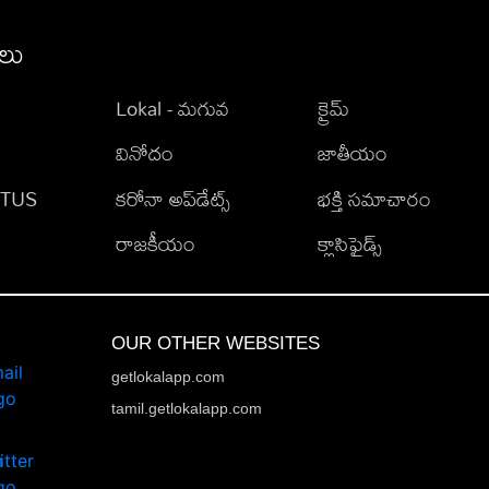
ీలు
Lokal - మగువ
క్రైమ్
వినోదం
జాతీయం
TATUS
కరోనా అప్‌డేట్స్
భక్తి సమాచారం
రాజకీయం
క్లాసిఫైడ్స్
OUR OTHER WEBSITES
getlokalapp.com
tamil.getlokalapp.com