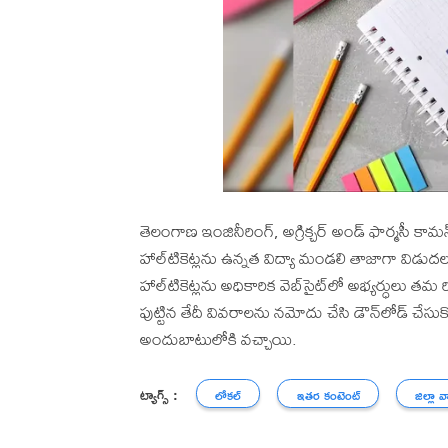
తెలంగాణ ఇంజినీరింగ్‌, అగ్రిక్చర్‌ అండ్‌ ఫార్మసీ క
హాల్‌టికెట్లను ఉన్నత విద్యా మండలి తాజాగా విడుద
హాల్‌టికెట్లను అధికారిక వెబ్‌సైట్‌లో అభ్యర్ధులు తమ రిజ
పుట్టిన తేదీ వివరాలను నమోదు చేసి డౌన్‌లోడ్ చేసుకోవ
అందుబాటులోకి వచ్చాయి.
ట్యాగ్స్ :
లోకల్
ఇతర కంటెంట్
జిల్లా వ