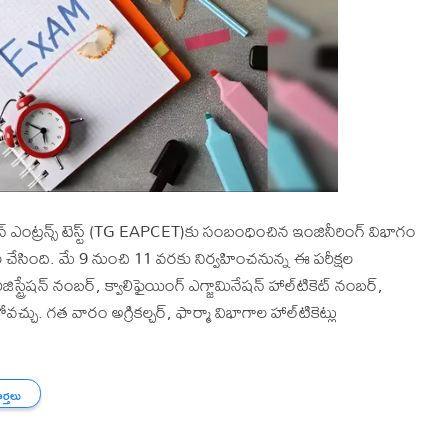
ామన్‌ ఎంట్రన్స్‌ టెస్ట్‌ (TG EAPCET)కు సంబంధించిన ఇంజినీరింగ్ విభాగం
ల చేసింది. మే 9 నుంచి 11 వరకు నిర్వహించనున్న ఈ పరీక్షల
ిస్ట్రేషన్‌ నంబర్‌, క్వాలిఫైయింగ్‌ ఎగ్జామినేషన్‌ హాల్‌టికెట్ నంబర్‌,
చ్చు. గత వారం అగ్రికల్చర్, ఫార్మా విభాగాల హాల్‌టికెట్లు
ార్తలు