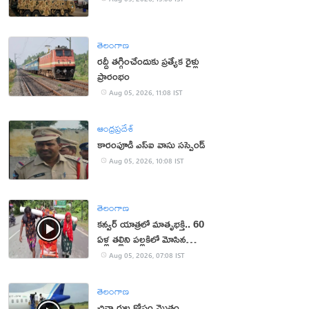
తెలంగాణ
రద్దీ తగ్గించేందుకు ప్రత్యేక రైళ్లు
ప్రారంభం
Aug 05, 2026, 11:08 IST
ఆంధ్రప్రదేశ్
కారంపూడి ఎస్ఐ వాసు స‌స్పెండ్‌
Aug 05, 2026, 10:08 IST
తెలంగాణ
కన్వర్ యాత్రలో మాతృభక్తి.. 60
ఏళ్ల తల్లిని పల్లకిలో మోసిన
కొడుకు, కోడలు!
Aug 05, 2026, 07:08 IST
తెలంగాణ
చిన్నారుల కోసం మొత్తం