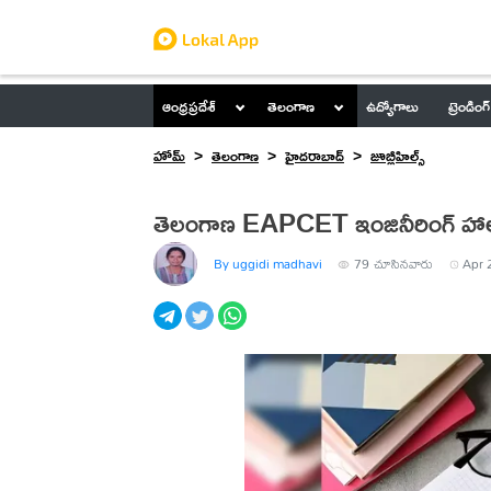
ఆంధ్రప్రదేశ్
తెలంగాణ
ఉద్యోగాలు
ట్రెండింగ్
హోమ్
తెలంగాణ
హైదరాబాద్
జూబ్లీహిల్స్
తెలంగాణ EAPCET ఇంజినీరింగ్ హాల్ 
By uggidi madhavi
79
చూసినవారు
Apr 