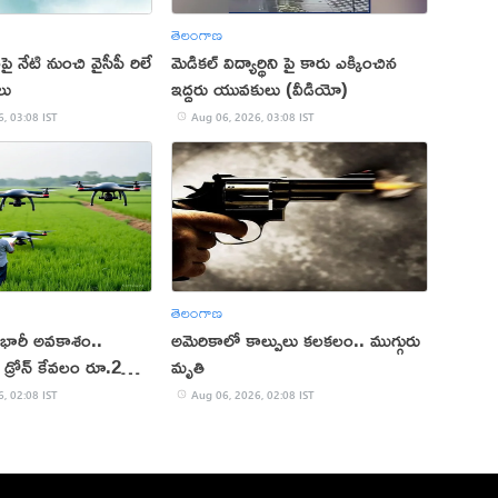
తెలంగాణ
ై నేటి నుంచి వైసీపీ రిలే
మెడికల్ విద్యార్థిని పై కారు ఎక్కించిన
లు
ఇద్దరు యువకులు (వీడియో)
, 03:08 IST
Aug 06, 2026, 03:08 IST
తెలంగాణ
 భారీ అవకాశం..
అమెరికాలో కాల్పులు కలకలం.. ముగ్గురు
డ్రోన్ కేవలం రూ.2
మృతి
, 02:08 IST
Aug 06, 2026, 02:08 IST