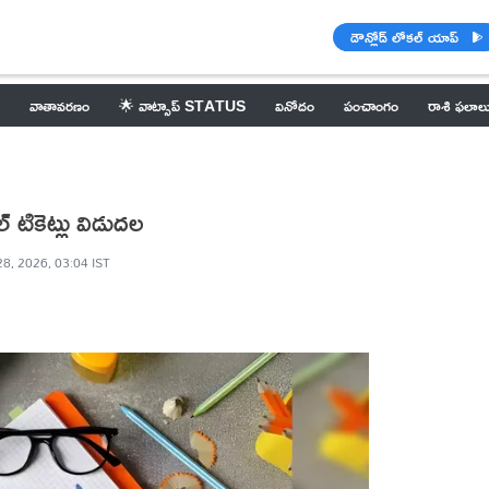
డౌన్లోడ్ లోకల్ యాప్
వాతావరణం
🌟 వాట్సాప్ STATUS
వినోదం
పంచాంగం
రాశి ఫలాల
టికెట్లు విడుదల
28, 2026, 03:04 IST