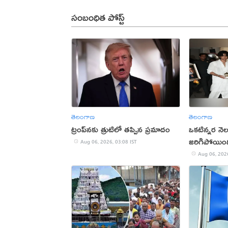
సంబంధిత పోస్ట్
తెలంగాణ
తెలంగాణ
ట్రంప్‌నకు త్రుటిలో తప్పిన ప్రమాదం
ఒకటిన్నర నె
జరిగిపోయింది
Aug 06, 2026, 03:08 IST
కుమారుడు
Aug 06, 2026