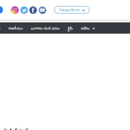
Telugu తెలుగు
ు
రాజకీయం
బంగారం-వెండి ధరలు
క్రైమ్
అనేకం