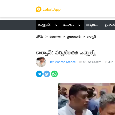
ఆంధ్రప్రదేశ్
తెలంగాణ
ఉద్యోగాలు
ట్రెండింగ్
హోమ్
తెలంగాణ
హైదరాబాద్
కార్వాన్
కార్వాన్: పర్యటించిన ఎమ్మెల్యే
By Mahesh Mahee
68
చూసినవారు
Jun 