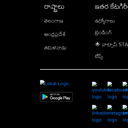
రాష్ట్రాలు
ఇతర కేటగిర
తెలంగాణ
ఉద్యోగాలు
ట్రెండింగ్
ఆంధ్రప్రదేశ్
🌟 వాట్సాప్ S
తమిళనాడు
టిప్స్