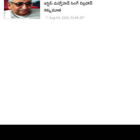
జస్టిస్ మన్మోహన్ సింగ్ లిబ్రహాన్
కన్నుమూత
Aug 04, 2026, 02:08 IST