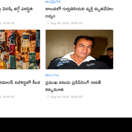
ఆంధ్రప్రదేశ్
 వెనక్కి తగ్గే పరిస్థితి
కాలువలో గుర్తుతెలియని వ్యక్తి మృతదేహం
లభ్యం
, 16:08 IST
Aug 04, 2026, 16:08 IST
తెలంగాణ
 రిమాండ్​ రిపోర్టులో కీలక
ప్రముఖ నటుడు ప్రదీప్‌సింగ్‌ రావత్‌
కన్నుమూత
, 16:08 IST
Aug 04, 2026, 16:08 IST