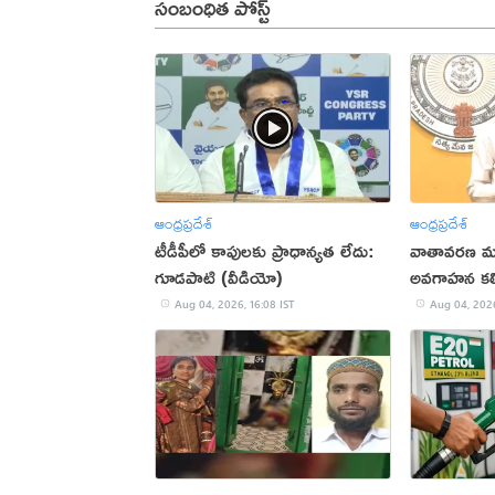
సంబంధిత పోస్ట్
ఆంధ్రప్రదేశ్
ఆంధ్రప్రదేశ్
టీడీపీలో కాపులకు ప్రాధాన్యత లేదు:
వాతావరణ మార
గూడపాటి (వీడియో)
అవగాహన కల్ప
Aug 04, 2026, 16:08 IST
Aug 04, 2026