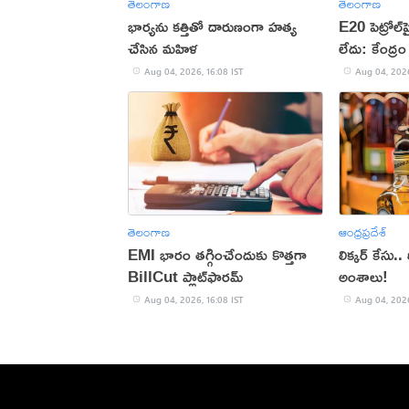
తెలంగాణ
తెలంగాణ
భార్యను కత్తితో దారుణంగా హత్య
E20 పెట్రోల్‌పై
చేసిన మహిళ
లేదు: కేంద్రం
Aug 04, 2026, 16:08 IST
Aug 04, 2026
తెలంగాణ
ఆంధ్రప్రదేశ్
EMI భారం తగ్గించేందుకు కొత్తగా
లిక్కర్ కేసు..
BillCut ప్లాట్‌ఫారమ్
అంశాలు!
Aug 04, 2026, 16:08 IST
Aug 04, 2026