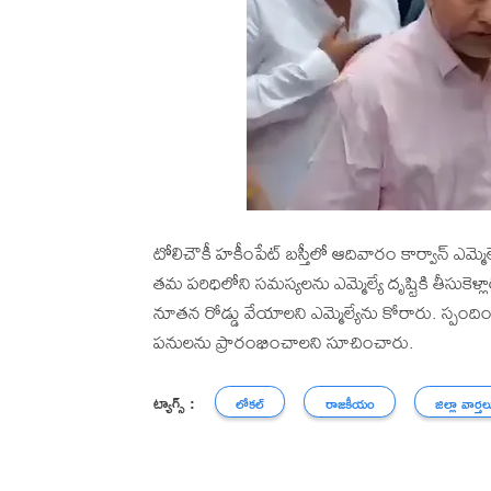
టోలిచౌకీ హకీంపేట్ బస్తీలో ఆదివారం కార్వాన్ ఎమ్మ
తమ పరిధిలోని సమస్యలను ఎమ్మెల్యే దృష్టికి తీసుకెళ్
నూతన రోడ్డు వేయాలని ఎమ్మెల్యేను కోరారు. స్పందిం
పనులను ప్రారంభించాలని సూచించారు.
ట్యాగ్స్ :
లోకల్
రాజకీయం
జిల్లా వార్తల