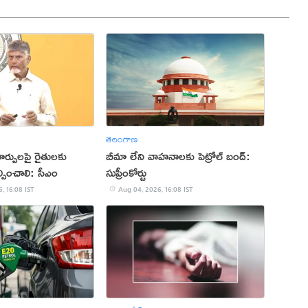
తెలంగాణ
్పులపై రైతులకు
బీమా లేని వాహనాలకు పెట్రోల్ బంద్:
ించాలి: సీఎం
సుప్రీంకోర్టు
, 16:08 IST
Aug 04, 2026, 16:08 IST