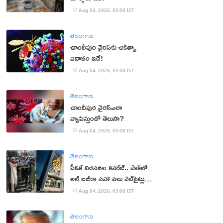
Aug 04, 2026, 05:08 IST
తెలంగాణ
చాందీపుర వైరస్‌కు చికిత్సా
విధానం ఇదే!
Aug 04, 2026, 05:08 IST
తెలంగాణ
చాందీపుర వైరస్ఎలా
వ్యాపిస్తుందో తెలుసా?
Aug 04, 2026, 05:08 IST
తెలంగాణ
పీఓకే నిరసనల కవరేజ్.. పాక్‌లో
అల్ జజీరా సహా పలు వెబ్‌సైట్లు
బంద్
Aug 04, 2026, 03:08 IST
తెలంగాణ