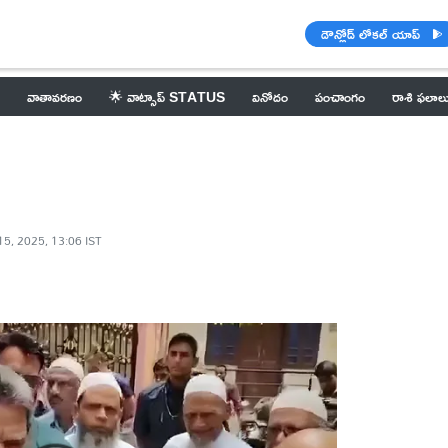
డౌన్లోడ్ లోకల్ యాప్
వాతావరణం
🌟 వాట్సాప్ STATUS
వినోదం
పంచాంగం
రాశి ఫలాల
15, 2025, 13:06 IST