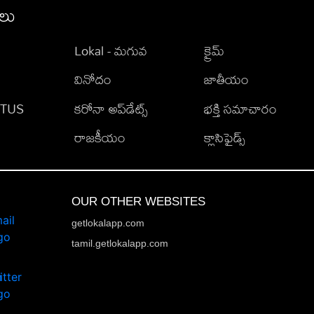
ీలు
Lokal - మగువ
క్రైమ్
వినోదం
జాతీయం
TATUS
కరోనా అప్‌డేట్స్
భక్తి సమాచారం
రాజకీయం
క్లాసిఫైడ్స్
OUR OTHER WEBSITES
getlokalapp.com
tamil.getlokalapp.com