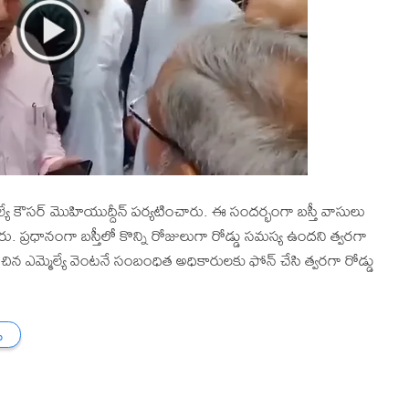
ెల్యే కౌసర్ మొహియుద్దీన్ పర్యటించారు. ఈ సందర్భంగా బస్తీ వాసులు
లారు. ప్రధానంగా బస్తీలో కొన్ని రోజులుగా రోడ్డు సమస్య ఉందని త్వరగా
చిన ఎమ్మెల్యే వెంటనే సంబంధిత అధికారులకు ఫోన్ చేసి త్వరగా రోడ్డు
ు