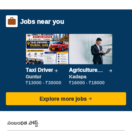
Jobs near you
Taxi Driver
Agriculture
Labour
Guntur
Kadapa
₹13000 - ₹30000
₹16000 - ₹18000
Explore more jobs
సంబంధిత పోస్ట్