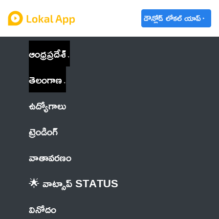
డౌన్లోడ్ లోకల్ యాప్
ఆంధ్రప్రదేశ్
తెలంగాణ
ఉద్యోగాలు
ట్రెండింగ్
వాతావరణం
🌟 వాట్సాప్ STATUS
వినోదం