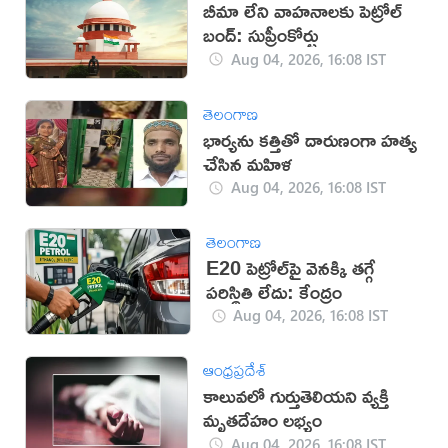
బీమా లేని వాహనాలకు పెట్రోల్
బంద్: సుప్రీంకోర్టు
Aug 04, 2026, 16:08 IST
తెలంగాణ
భార్యను కత్తితో దారుణంగా హత్య
చేసిన మహిళ
Aug 04, 2026, 16:08 IST
తెలంగాణ
E20 పెట్రోల్‌పై వెనక్కి తగ్గే
పరిస్థితి లేదు: కేంద్రం
Aug 04, 2026, 16:08 IST
ఆంధ్రప్రదేశ్
కాలువలో గుర్తుతెలియని వ్యక్తి
మృతదేహం లభ్యం
Aug 04, 2026, 16:08 IST