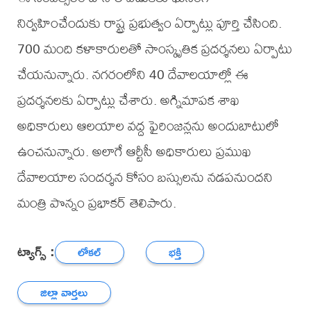
నిర్వహించేందుకు రాష్ట్ర ప్రభుత్వం ఏర్పాట్లు పూర్తి చేసింది.
700 మంది కళాకారులతో సాంస్కృతిక ప్రదర్శనలు ఏర్పాటు
చేయనున్నారు. నగరంలోని 40 దేవాలయాల్లో ఈ
ప్రదర్శనలకు ఏర్పాట్లు చేశారు. అగ్నిమాపక శాఖ
అధికారులు ఆలయాల వద్ద ఫైరింజన్లను అందుబాటులో
ఉంచనున్నారు. అలాగే ఆర్టీసీ అధికారులు ప్రముఖ
దేవాలయాల సందర్శన కోసం బస్సులను నడపనుందని
మంత్రి పొన్నం ప్రభాకర్ తెలిపారు.
ట్యాగ్స్ :
లోకల్
భక్తి
జిల్లా వార్తలు