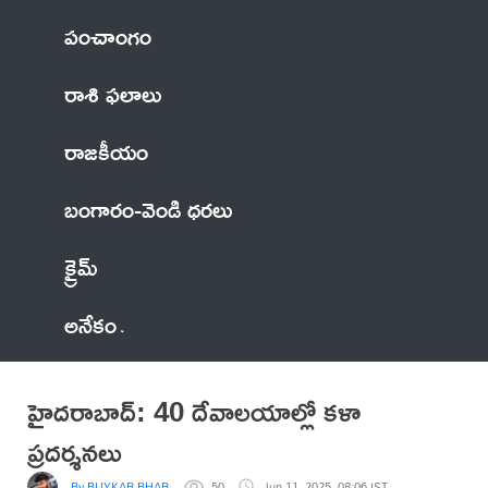
పంచాంగం
రాశి ఫలాలు
రాజకీయం
బంగారం-వెండి ధరలు
క్రైమ్
అనేకం
హైదరాబాద్: 40 దేవాలయాల్లో కళా
ప్రదర్శనలు
By BUYKAR BHARATHNATH
50
Jun 11, 2025, 08:06 IST