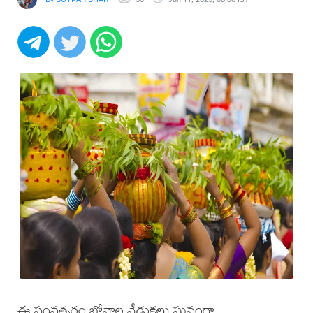
ఈ సంవత్సరం బోనాల వేడుకలు ఘనంగా