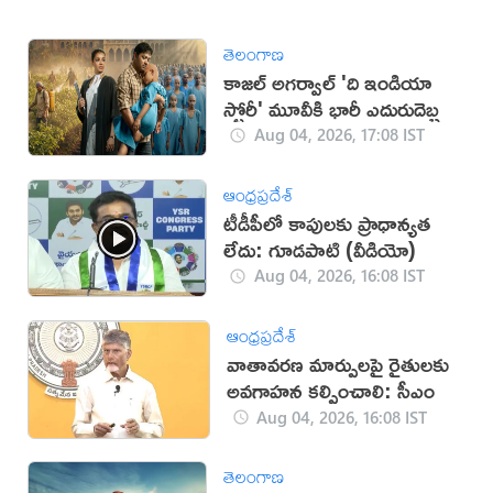
తెలంగాణ
కాజల్ అగర్వాల్ 'ది ఇండియా
స్టోరీ' మూవీకి భారీ ఎదురుదెబ్బ
Aug 04, 2026, 17:08 IST
ఆంధ్రప్రదేశ్
టీడీపీలో కాపులకు ప్రాధాన్యత
లేదు: గూడపాటి (వీడియో)
Aug 04, 2026, 16:08 IST
ఆంధ్రప్రదేశ్
వాతావరణ మార్పులపై రైతులకు
అవగాహన కల్పించాలి: సీఎం
Aug 04, 2026, 16:08 IST
తెలంగాణ