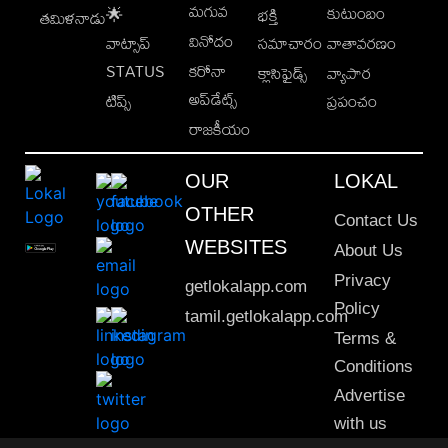
మగువ
కుటుంబం
🌟
భక్తి
తమిళనాడు
వినోదం
వాట్సాప్
సమాచారం
వాతావరణం
STATUS
కరోనా
క్లాసిఫైడ్స్
వ్యాపార
అప్‌డేట్స్
టిప్స్
ప్రపంచం
రాజకీయం
OUR
LOKAL
OTHER
Contact Us
WEBSITES
About Us
Privacy
getlokalapp.com
Policy
tamil.getlokalapp.com
Terms &
Conditions
Advertise
with us