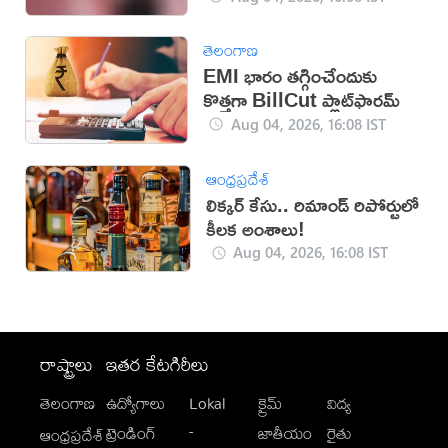
తెలంగాణ
EMI భారం తగ్గించేందుకు
కొత్తగా BillCut ప్లాట్‌ఫారమ్
Aug 04, 2026, 16:08 IST
ఆంధ్రప్రదేశ్
లిక్కర్ కేసు.. రిమాండ్​ రిపోర్టులో
కీలక అంశాలు!
Aug 04, 2026, 16:08 IST
రాష్ట్రాలు
ఇతర కేటగిరీలు
తెలంగాణ
ఉద్యోగాలు
Lokal
క్రైమ్
విద్య
-
ట్రెండింగ్
జాతీయం
రైతు
ఆంధ్రప్రదేశ్