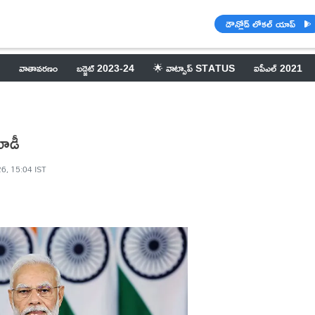
డౌన్లోడ్ లోకల్ యాప్
వాతావరణం
బడ్జెట్ 2023-24
🌟 వాట్సాప్ STATUS
ఐపీఎల్ 2021
మోడీ
6, 15:04 IST