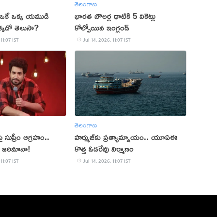
తెలంగాణ
ఒకే ఒక్క యముడి
భారత బౌలర్ల ధాటికి 5 వికెట్లు
కడో తెలుసా?
కోల్పోయిన ఇంగ్లండ్
 11:07 IST
Jul 14, 2026, 11:07 IST
తెలంగాణ
సుప్రీం ఆగ్రహం..
హర్ముజ్‌కు ప్రత్యామ్నాయం.. యూఏఈ
 జరిమానా!
కొత్త ఓడరేవు నిర్మాణం
 11:07 IST
Jul 14, 2026, 11:07 IST