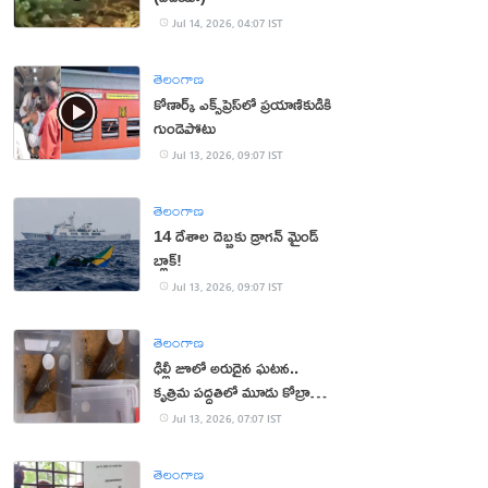
Jul 14, 2026, 04:07 IST
తెలంగాణ
కోణార్క్ ఎక్స్‌ప్రెస్‌లో ప్రయాణికుడికి
గుండెపోటు
Jul 13, 2026, 09:07 IST
తెలంగాణ
14 దేశాల దెబ్బకు డ్రాగన్ మైండ్
బ్లాక్!
Jul 13, 2026, 09:07 IST
తెలంగాణ
ఢిల్లీ జూలో అరుదైన ఘటన..
కృత్రిమ పద్ధతిలో మూడు కోబ్రా
పిల్లల జననం
Jul 13, 2026, 07:07 IST
తెలంగాణ