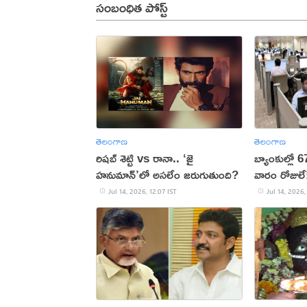
సంబంధిత పోస్ట్
తెలంగాణ
తెలంగాణ
రిషబ్ శెట్టి vs రానా.. ‘జై
బ్యాంకుల్లో 
హనుమాన్’లో అసలేం జరుగుతుంది?
వారం రోజులే
Jul 14, 2026, 12:07 IST
Jul 14, 2026,