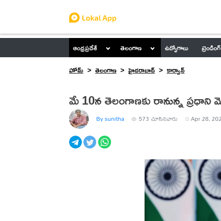
ఆంధ్రప్రదేశ్
తెలంగాణ
ఉద్యోగాలు
ట్రెండింగ్
హోమ్
తెలంగాణ
హైదరాబాద్
కార్వాన్
మే 10న తెలంగాణకు రానున్న ప్రధాని 
By sunitha
573
చూసినవారు
Apr 28, 202