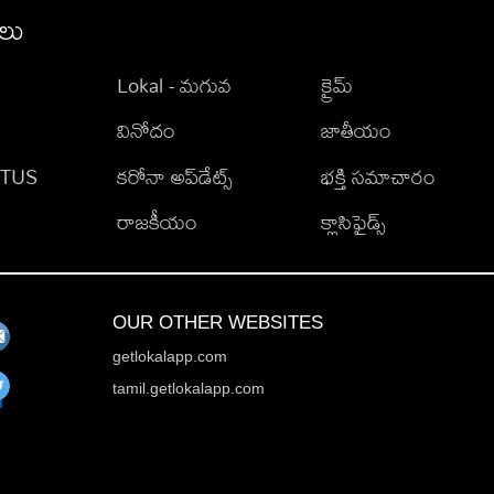
ీలు
Lokal - మగువ
క్రైమ్
వినోదం
జాతీయం
TATUS
కరోనా అప్‌డేట్స్
భక్తి సమాచారం
రాజకీయం
క్లాసిఫైడ్స్
OUR OTHER WEBSITES
getlokalapp.com
tamil.getlokalapp.com