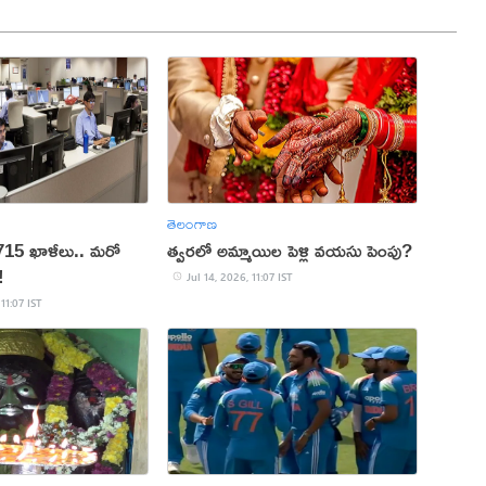
తెలంగాణ
6715 ఖాళీలు.. మ‌రో
త్వరలో అమ్మాయిల పెళ్లి వయసు పెంపు?
!
Jul 14, 2026, 11:07 IST
 11:07 IST