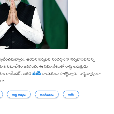
 పర్యటించనున్నారు. ఆయన పర్యటన సందర్భంగా నిర్వహించనున్న
 సమావేశం జరిగింది. ఈ సమావేశంలో రాష్ట్ర అధ్యక్షుడు
ీ ఈటల రాజేందర్, ఇతర
బీజేపీ
నాయకులు పాల్గొన్నారు. రాష్ట్రవ్యాప్తంగా
ోంది.
జిల్లా వార్తలు
రాజకీయాలు
బీజేపీ