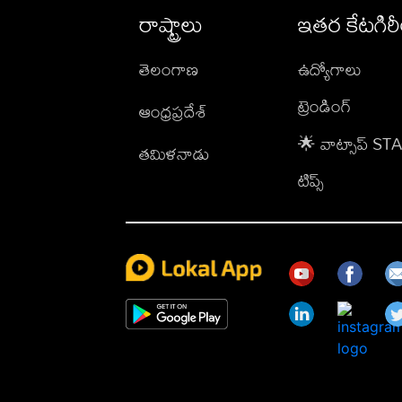
రాష్ట్రాలు
ఇతర కేటగిర
తెలంగాణ
ఉద్యోగాలు
ట్రెండింగ్
ఆంధ్రప్రదేశ్
🌟 వాట్సాప్ S
తమిళనాడు
టిప్స్