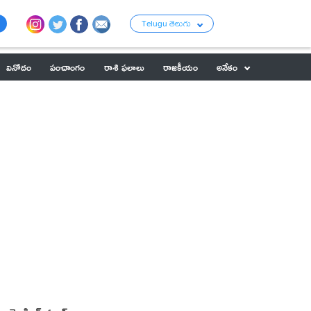
Telugu తెలుగు
వినోదం
పంచాంగం
రాశి ఫలాలు
రాజకీయం
అనేకం