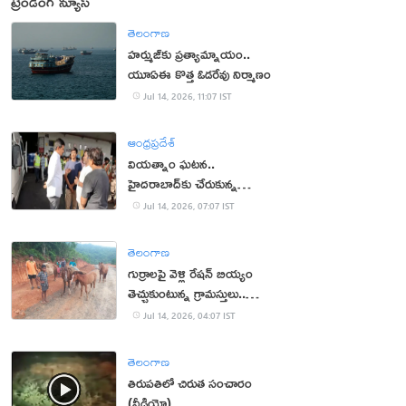
ట్రెండింగ్ న్యూస్
తెలంగాణ
హర్ముజ్‌కు ప్రత్యామ్నాయం..
యూఏఈ కొత్త ఓడరేవు నిర్మాణం
Jul 14, 2026, 11:07 IST
ఆంధ్రప్రదేశ్
వియత్నాం ఘటన..
హైదరాబాద్‌కు చేరుకున్న
మృతదేహాలు
Jul 14, 2026, 07:07 IST
తెలంగాణ
గుర్రాలపై వెళ్లి రేషన్ బియ్యం
తెచ్చుకుంటున్న గ్రామస్తులు..
ఎందుకో తెలుసా?
Jul 14, 2026, 04:07 IST
తెలంగాణ
తిరుపతిలో చిరుత సంచారం
(వీడియో)