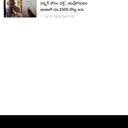
పెన్షన్‌ కోసం వెళ్తే.. తండ్రీకొడుకుల
ఖాతాలో రూ.1500 కోట్లు జమ
Jul 13, 2026, 04:07 IST