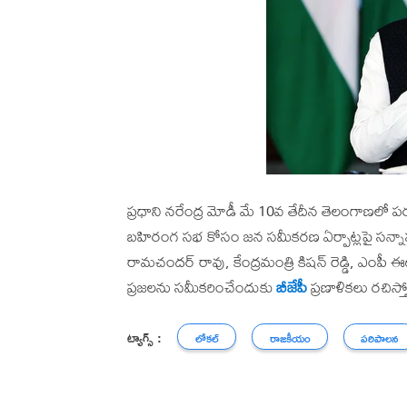
ప్రధాని నరేంద్ర మోడీ మే 10వ తేదీన తెలంగాణలో
బహిరంగ సభ కోసం జన సమీకరణ ఏర్పాట్లపై సన్నాహక
రామచందర్ రావు, కేంద్రమంత్రి కిషన్ రెడ్డి, ఎంప
ప్రజలను సమీకరించేందుకు
బీజేపీ
ప్రణాళికలు రచిస్త
ట్యాగ్స్ :
లోకల్
రాజకీయం
పరిపాలన