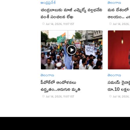
ఆంధ్రప్రదేశ్
తెలంగాణ
చంద్రబాబుకు మాజీ ఎమ్మెల్యే వల్లభనేని
మన దేశంలో 
వంశీ సంచలన లేఖ
ఆలయం.. ఎక్
Jul 14, 2026, 11:07 IST
Jul 14, 2026,
తెలంగాణ
తెలంగాణ
పీవోకేలో ఆందోళనలు
సమయ్ రైనాపై 
ఉద్ధృతం..ఆరుగురి మృతి
రూ.10 లక్షల
Jul 14, 2026, 11:07 IST
Jul 14, 2026,