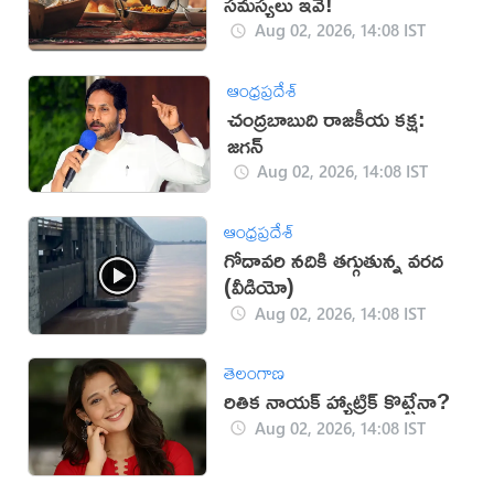
సమస్యలు ఇవే!
Aug 02, 2026, 14:08 IST
ఆంధ్రప్రదేశ్
చంద్రబాబుది రాజకీయ కక్ష:
జగన్
Aug 02, 2026, 14:08 IST
ఆంధ్రప్రదేశ్
గోదావరి నదికి తగ్గుతున్న వరద
(వీడియో)
Aug 02, 2026, 14:08 IST
తెలంగాణ
రితిక నాయక్ హ్యాట్రిక్ కొట్టేనా?
Aug 02, 2026, 14:08 IST