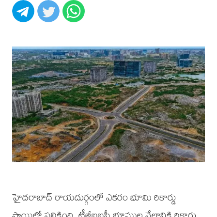
హైదరాబాద్ రాయదుర్గంలో ఎకరం భూమి రికార్డు
స్థాయిలో పలికింది. టీజీఐఐసీ భూముల వేలానికి రికార్డు