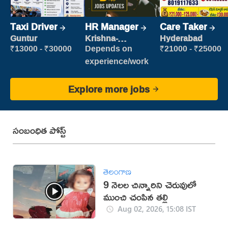
Taxi Driver
HR Manager
Care Taker
Guntur
Krishna-
Hyderabad
vijayawada
₹13000 - ₹30000
Depends on
₹21000 - ₹25000
experience/work
Explore more jobs
సంబంధిత పోస్ట్
తెలంగాణ
9 నెలల చిన్నారిని చెరువులో
ముంచి చంపిన తల్లి
Aug 02, 2026, 15:08 IST