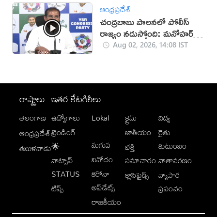
ఆంధ్రప్రదేశ్
చంద్రబాబు పాలనలో పోలీస్
రాజ్యం నడుస్తోంది: మనోహర్
రెడ్డి
Aug 02, 2026, 14:08 IST
రాష్ట్రాలు
ఇతర కేటగిరీలు
తెలంగాణ
ఉద్యోగాలు
Lokal
క్రైమ్
విద్య
-
ట్రెండింగ్
జాతీయం
రైతు
ఆంధ్రప్రదేశ్
మగువ
కుటుంబం
🌟
భక్తి
తమిళనాడు
వినోదం
వాట్సాప్
సమాచారం
వాతావరణం
STATUS
కరోనా
క్లాసిఫైడ్స్
వ్యాపార
అప్‌డేట్స్
టిప్స్
ప్రపంచం
రాజకీయం