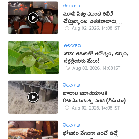
తెలంగాణ
మూవీ సీన్లు ముందే రివీల్
చేస్తున్నాడని చితకబాదారు
(వీడియో)
Aug 02, 2026, 14:08 IST
తెలంగాణ
జామ ఆకులతో ఆరోగ్యం, చర్మం,
జీర్ణక్రియకు మేలు!
Aug 02, 2026, 14:08 IST
తెలంగాణ
జూరాల జలాశయానికి
కొనసాగుతున్న వరద (వీడియో)
Aug 02, 2026, 14:08 IST
తెలంగాణ
భోజనం వేగంగా తింటే వచ్చే