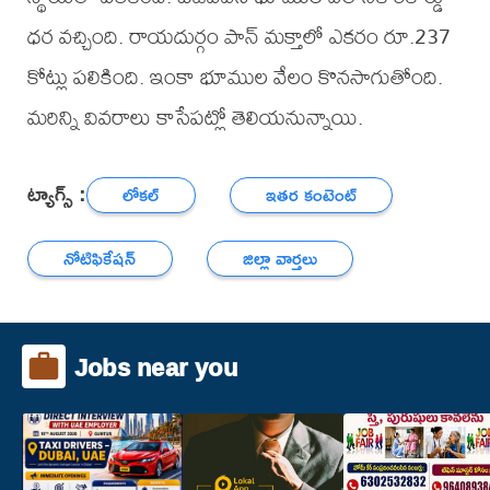
ధర వచ్చింది. రాయదుర్గం పాన్‌ మక్తాలో ఎకరం రూ.237
కోట్లు పలికింది. ఇంకా భూముల వేలం కొనసాగుతోంది.
మరిన్ని వివరాలు కాసేపట్లో తెలియనున్నాయి.
ట్యాగ్స్ :
లోకల్
ఇతర కంటెంట్
నోటిఫికేషన్
జిల్లా వార్తలు
Jobs near you