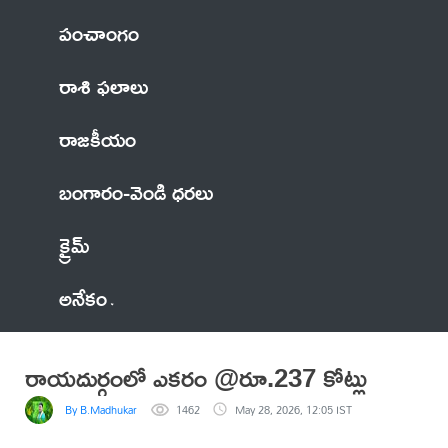
పంచాంగం
రాశి ఫలాలు
రాజకీయం
బంగారం-వెండి ధరలు
క్రైమ్
అనేకం
రాయదుర్గంలో ఎకరం @రూ.237 కోట్లు
By B.Madhukar
1462
May 28, 2026, 12:05 IST