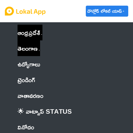
డౌన్లోడ్ లోకల్ యాప్
ఆంధ్రప్రదేశ్
తెలంగాణ
ఉద్యోగాలు
ట్రెండింగ్
వాతావరణం
🌟 వాట్సాప్ STATUS
వినోదం