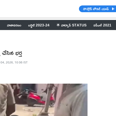
డౌన్లోడ్ లోకల్ యాప్
వాతావరణం
బడ్జెట్ 2023-24
🌟 వాట్సాప్ STATUS
ఐపీఎల్ 2021
చేసిన భర్త
 04, 2026, 10:06 IST