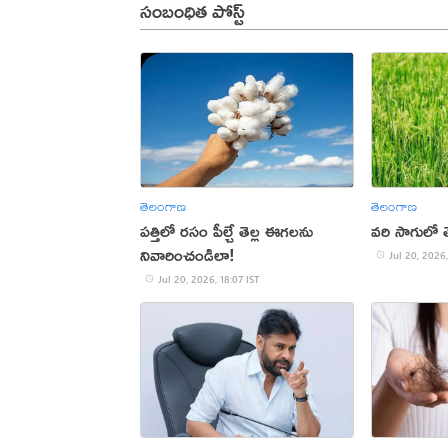
సంబంధిత పోస్ట్
తెలంగాణ
తెలంగాణ
పత్తిలో రసం పీల్చే తెల్ల ఈగలను
వరి సాగులో తె
నివారించండిలా!
Jul 20, 2026,
Jul 20, 2026, 18:07 IST