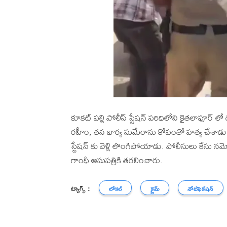
కూకట్ పల్లి పోలీస్ స్టేషన్ పరిధిలోని కైతలాపూర
రహీం, తన భార్య సుమేరాను కోపంతో హత్య చేశాడు. వ
స్టేషన్ కు వెళ్లి లొంగిపోయాడు. పోలీసులు కేసు నమో
గాంధీ ఆసుపత్రికి తరలించారు.
ట్యాగ్స్ :
లోకల్
క్రైమ్
నోటిఫికేషన్