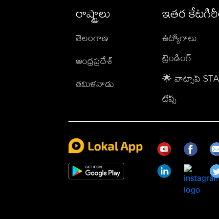
రాష్ట్రాలు
ఇతర కేటగిర
తెలంగాణ
ఉద్యోగాలు
ట్రెండింగ్
ఆంధ్రప్రదేశ్
🌟 వాట్సాప్ S
తమిళనాడు
టిప్స్