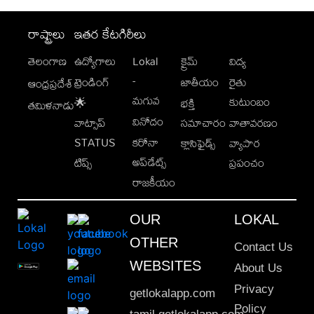
రాష్ట్రాలు
ఇతర కేటగిరీలు
తెలంగాణ
ఉద్యోగాలు
Lokal
క్రైమ్
విద్య
-
ట్రెండింగ్
జాతీయం
రైతు
ఆంధ్రప్రదేశ్
మగువ
కుటుంబం
🌟
భక్తి
తమిళనాడు
వినోదం
వాట్సాప్
సమాచారం
వాతావరణం
STATUS
కరోనా
క్లాసిఫైడ్స్
వ్యాపార
అప్‌డేట్స్
టిప్స్
ప్రపంచం
రాజకీయం
OUR
LOKAL
OTHER
Contact Us
WEBSITES
About Us
Privacy
getlokalapp.com
Policy
tamil.getlokalapp.com