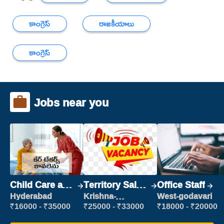
కాంగ్రెస్
రాజకీయాలు
కాంగ్రెస్
Jobs near you
Child Care and
Territory Sales
Office Staff
Patient care
Manager
Hyderabad
Krishna-
West-godavari
vijayawada
₹16000 - ₹35000
₹25000 - ₹33000
₹18000 - ₹20000