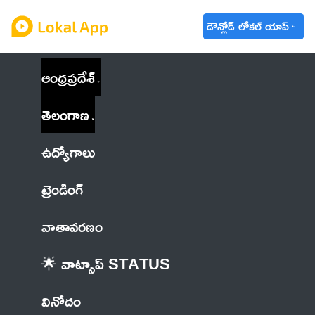
డౌన్లోడ్ లోకల్ యాప్
ఆంధ్రప్రదేశ్
తెలంగాణ
ఉద్యోగాలు
ట్రెండింగ్
వాతావరణం
🌟 వాట్సాప్ STATUS
వినోదం