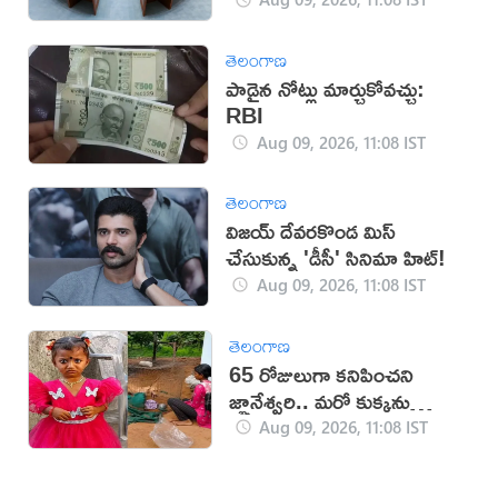
తెలంగాణ
పాడైన నోట్లు మార్చుకోవచ్చు:
RBI
Aug 09, 2026, 11:08 IST
తెలంగాణ
విజయ్ దేవరకొండ మిస్
చేసుకున్న 'డీసీ' సినిమా హిట్!
Aug 09, 2026, 11:08 IST
తెలంగాణ
65 రోజులుగా కనిపించని
జ్ఞానేశ్వరి.. మరో కుక్కను
తెచ్చుకున్న పేరెంట్స్
Aug 09, 2026, 11:08 IST