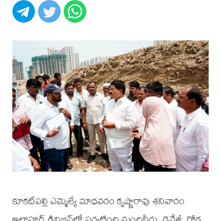
కూకట్‌పల్లి ఎమ్మెల్యే మాధవరం కృష్ణారావు శనివారం
అల్లాపూర్ డివిజన్‌లో పర్యటించి మంచినీరు, డ్రైనేజీ, రోడ్ల