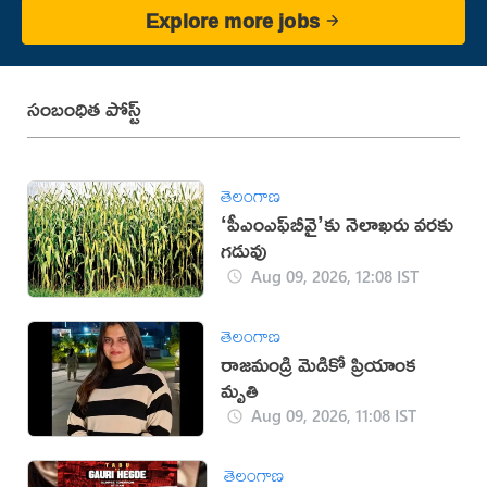
Explore more jobs
సంబంధిత పోస్ట్
తెలంగాణ
‘పీఎంఎఫ్‌బీవై’కు నెలాఖరు వరకు
గడువు
Aug 09, 2026, 12:08 IST
తెలంగాణ
రాజమండ్రి మెడికో ప్రియాంక
మృతి
Aug 09, 2026, 11:08 IST
తెలంగాణ