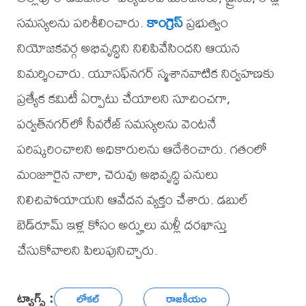
సమస్యలను పరిశీలించారు.
కాంగ్రెస్
ప్రభుత్వం
నియోజకవర్గ అభివృద్ధిని నిలిపివేసిందని ఆయన
విమర్శించారు. యూసఫ్‌నగర్ స్మశానవాటిక నిర్వహణకు
ప్రత్యేక కమిటీ ఏర్పాటు చేయాలని సూచించగా,
పర్వత్‌నగర్‌లో సీవరేజ్ సమస్యలను వెంటనే
పరిష్కరించాలని అధికారులను ఆదేశించారు. గతంలో
మంజూరైన నాలా, చెరువు అభివృద్ధి పనులు
నిలిచిపోయాయని ఆవేదన వ్యక్తం చేశారు. డబుల్
బెడ్‌రూమ్ ఇళ్ల కోసం అర్హులు మళ్లీ దరఖాస్తు
చేసుకోవాలని పిలుపునిచ్చారు.
ట్యాగ్స్ :
లోకల్
రాజకీయం