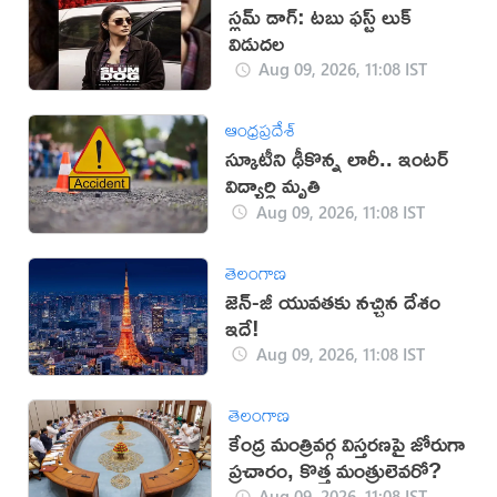
స్లమ్ డాగ్: టబు ఫస్ట్ లుక్
విడుదల
Aug 09, 2026, 11:08 IST
ఆంధ్రప్రదేశ్
స్కూటీని ఢీకొన్న లారీ.. ఇంటర్‌
విద్యార్థి మృతి
Aug 09, 2026, 11:08 IST
తెలంగాణ
జెన్-జీ యువతకు నచ్చిన దేశం
ఇదే!
Aug 09, 2026, 11:08 IST
తెలంగాణ
కేంద్ర మంత్రివర్గ విస్తరణపై జోరుగా
ప్రచారం, కొత్త మంత్రులెవరో?
Aug 09, 2026, 11:08 IST