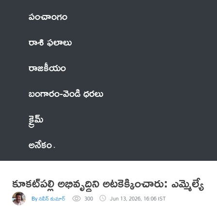
పంచాంగం
రాశి ఫలాలు
రాజకీయం
బంగారం-వెండి ధరలు
క్రైమ్
అనేకం
కూకట్‌పల్లి అభివృద్ధిని అటకెక్కించారు: ఎమ్మెల్యే
By నవీన్ కుమార్
300
Jun 13, 2026, 16:06 IST