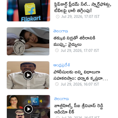
ఫ్లిప్‌కార్ట్ ఫ్రీడమ్ సేల్.. స్మార్ట్‌ఫోన్లు,
టీవీలపై భారీ తగ్గింపు!
Jul 29, 2026, 17:07 IST
తెలంగాణ
తక్కువ నిద్రతో శరీరానికి
ముప్పు: వైద్యులు
Jul 29, 2026, 17:07 IST
ఆంధ్రప్రదేశ్
పోలీసులకు అన్ని విధాలుగా
సహకరిస్తాం: ధర్మాన కృష్ణదాస్
(వీడియో)
Jul 29, 2026, 16:07 IST
తెలంగాణ
జూబ్లీహిల్స్ సీఐ శ్రీనివాస్ రెడ్డి
ఆడియో లీక్
Jul 29, 2026, 16:07 IST