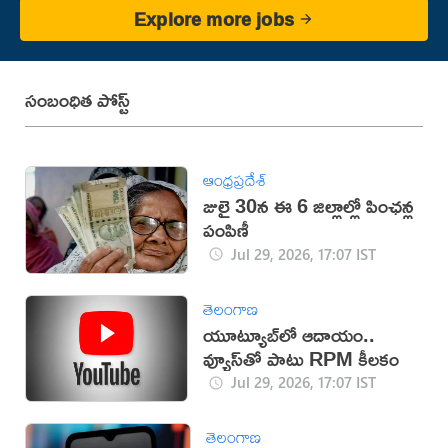
Explore more jobs
సంబంధిత పోస్ట్
ఆంధ్రప్రదేశ్
జులై 30న ఈ 6 జిల్లాల్లో పింఛన్ల
పంపిణీ
Jul 29, 2026, 17:07 IST
తెలంగాణ
యూట్యూబ్‌లో ఆదాయం..
వ్యూస్‌తో పాటు RPM కీలకం
Jul 29, 2026, 17:07 IST
తెలంగాణ