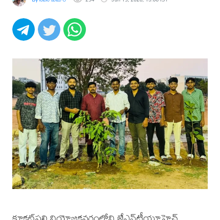
కూకట్‌పల్లి నియోజకవర్గంలోని జేఎన్‌టీయూహెచ్