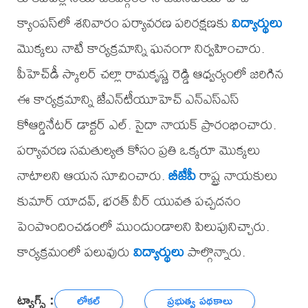
క్యాంపస్‌లో శనివారం పర్యావరణ పరిరక్షణకు
విద్యార్థులు
మొక్కలు నాటే కార్యక్రమాన్ని ఘనంగా నిర్వహించారు.
పీహెచ్‌డీ స్కాలర్ చల్లా రామకృష్ణ రెడ్డి ఆధ్వర్యంలో జరిగిన
ఈ కార్యక్రమాన్ని జేఎన్‌టీయూహెచ్ ఎన్‌ఎస్‌ఎస్
కోఆర్డినేటర్ డాక్టర్ ఎల్. సైదా నాయక్ ప్రారంభించారు.
పర్యావరణ సమతుల్యత కోసం ప్రతి ఒక్కరూ మొక్కలు
నాటాలని ఆయన సూచించారు.
బీజేపీ
రాష్ట్ర నాయకులు
కుమార్ యాదవ్, భరత్ వీర్ యువత పచ్చదనం
పెంపొందించడంలో ముందుండాలని పిలుపునిచ్చారు.
కార్యక్రమంలో పలువురు
విద్యార్థులు
పాల్గొన్నారు.
ట్యాగ్స్ :
లోకల్
ప్రభుత్వ పథకాలు