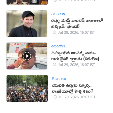
తెలంగాణ
రష్యా మోస్ట్ వాంటెడ్ జాబితాలో
టెలిగ్రామ్ ఫౌండర్
Jul 29, 2026, 16:07 IST
తెలంగాణ
ఉప్పొంగిన జంపన్న వాగు..
కారు డ్రైవర్ గల్లంతు (వీడియో)
Jul 29, 2026, 16:07 IST
తెలంగాణ
యువత ఉద్యమ స్ఫూర్తి..
రాజకీయాల్లో కొత్త శకం?
Jul 29, 2026, 16:07 IST