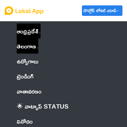
డౌన్లోడ్ లోకల్ యాప్
ఆంధ్రప్రదేశ్
తెలంగాణ
ఉద్యోగాలు
ట్రెండింగ్
వాతావరణం
🌟 వాట్సాప్ STATUS
వినోదం