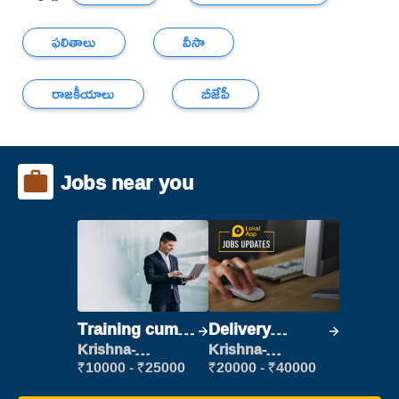
ఫలితాలు
వీసా
రాజకీయాలు
బీజేపీ
Jobs near you
Training cum
Delivery
Placement
Executive
Krishna-
Krishna-
vijayawada
vijayawada
₹10000 - ₹25000
₹20000 - ₹40000