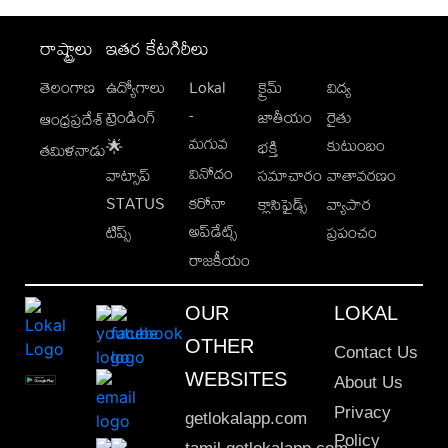
రాష్ట్రాలు
ఇతర కేటగిరీలు
తెలంగాణ
ఉద్యోగాలు
Lokal
క్రైమ్
విద్య
-
ట్రెండింగ్
జాతీయం
రైతు
ఆంధ్రప్రదేశ్
మగువ
కుటుంబం
🌟
భక్తి
తమిళనాడు
వినోదం
వాట్సాప్
సమాచారం
వాతావరణం
STATUS
కరోనా
క్లాసిఫైడ్స్
వ్యాపార
అప్‌డేట్స్
టిప్స్
ప్రపంచం
రాజకీయం
OUR
LOKAL
OTHER
Contact Us
WEBSITES
About Us
Privacy
getlokalapp.com
Policy
tamil.getlokalapp.com