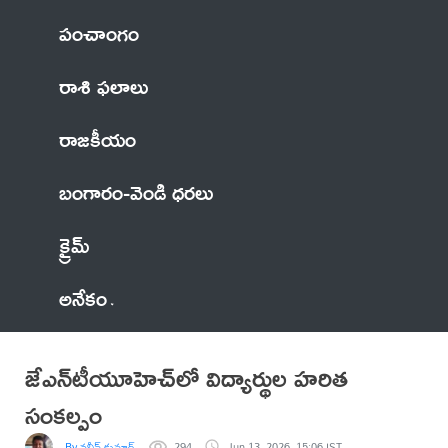
పంచాంగం
రాశి ఫలాలు
రాజకీయం
బంగారం-వెండి ధరలు
క్రైమ్
అనేకం
జేఎన్‌టీయూహెచ్‌లో విద్యార్థుల హరిత
సంకల్పం
By నవీన్ కుమార్
294
Jun 13, 2026, 15:06 IST