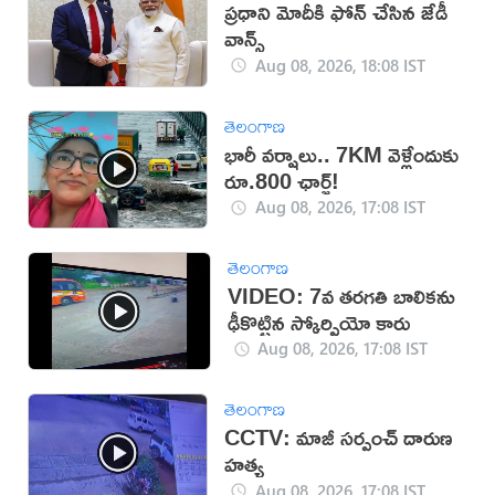
ప్రధాని మోదీకి ఫోన్ చేసిన జేడీ
వాన్స్
Aug 08, 2026, 18:08 IST
తెలంగాణ
భారీ వర్షాలు.. 7KM వెళ్లేందుకు
రూ.800 ఛార్జ్!
Aug 08, 2026, 17:08 IST
తెలంగాణ
VIDEO: 7వ తరగతి బాలికను
ఢీకొట్టిన స్కోర్పియో కారు
Aug 08, 2026, 17:08 IST
తెలంగాణ
CCTV: మాజీ సర్పంచ్ దారుణ
హత్య
Aug 08, 2026, 17:08 IST