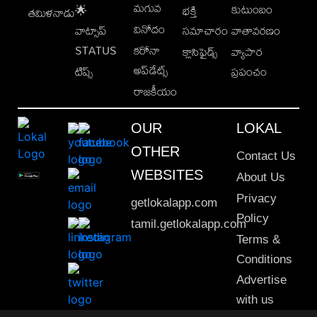
మగువ
కుటుంబం
🌟
భక్తి
తమిళనాడు
వినోదం
వాట్సాప్
సమాచారం
వాతావరణం
STATUS
కరోనా
క్లాసిఫైడ్స్
వ్యాపార
అప్‌డేట్స్
టిప్స్
ప్రపంచం
రాజకీయం
OUR
LOKAL
OTHER
Contact Us
WEBSITES
About Us
Privacy
getlokalapp.com
Policy
tamil.getlokalapp.com
Terms &
Conditions
Advertise
with us