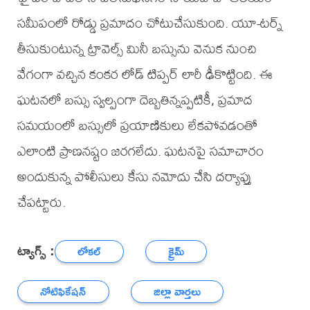
సమీపంలో రోడ్డు ప్రమాదం చోటుచేసుకుంది. యూ-టర్న్
తీసుకుంటున్న ట్రావెల్స్ మినీ బస్సును వెనుక నుంచి
వేగంగా వచ్చిన కంకర లోడ్ టిప్పర్ లారీ ఢీకొట్టింది. ఈ
ఘటనలో బస్సు స్వల్పంగా దెబ్బతిన్నప్పటికీ, ప్రమాద
సమయంలో బస్సులో ప్రయాణికులు లేకపోవడంతో
ఎలాంటి ప్రాణనష్టం జరగలేదు. ఘటనపై సమాచారం
అందుకున్న పోలీసులు కేసు నమోదు చేసి దర్యాప్తు
చేపట్టారు.
ట్యాగ్స్ :
లోకల్
క్రైమ్
నోటిఫికేషన్
జిల్లా వార్తలు