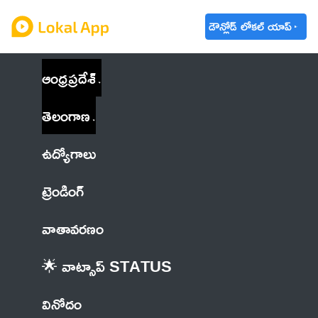
డౌన్లోడ్ లోకల్ యాప్
ఆంధ్రప్రదేశ్
తెలంగాణ
ఉద్యోగాలు
ట్రెండింగ్
వాతావరణం
🌟 వాట్సాప్ STATUS
వినోదం