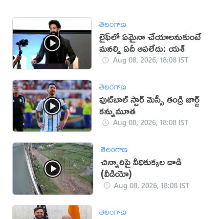
తెలంగాణ
లైఫ్‌లో ఏమైనా చేయాలనుకుంటే
మనల్ని ఏదీ ఆపలేదు: యశ్
Aug 08, 2026, 18:08 IST
తెలంగాణ
ఫుట్‌బాల్ స్టార్ మెస్సీ తండ్రి జార్జ్
కన్నుమూత
Aug 08, 2026, 18:08 IST
తెలంగాణ
చిన్నారిపై వీధికుక్కల దాడి
(వీడియో)
Aug 08, 2026, 18:08 IST
తెలంగాణ