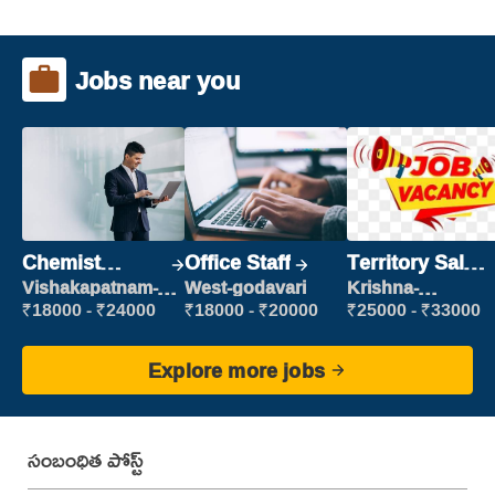
Jobs near you
Chemist
Office Staff
Territory Sales
Production
Manager
Vishakapatnam-
West-godavari
Krishna-
new
vijayawada
Executive
₹18000 - ₹24000
₹18000 - ₹20000
₹25000 - ₹33000
Explore more jobs
సంబంధిత పోస్ట్