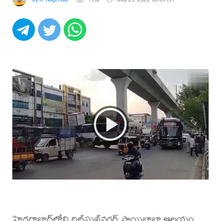
హైదరాబాద్‌లోని దిల్‌సుఖ్‌నగర్ సాయిబాబా ఆలయం