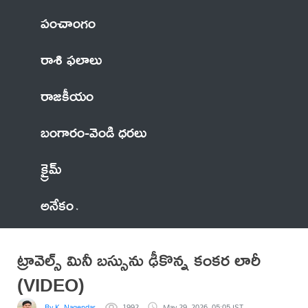
పంచాంగం
రాశి ఫలాలు
రాజకీయం
బంగారం-వెండి ధరలు
క్రైమ్
అనేకం
ట్రావెల్స్ మినీ బస్సును ఢీకొన్న కంకర లారీ
(VIDEO)
By K. Nagendar
1992
May 29, 2026, 05:05 IST