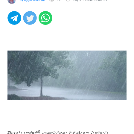
తెలుగు రాష్ట్రాల్లో వాతావరణం విచిత్రంగా మారింది.