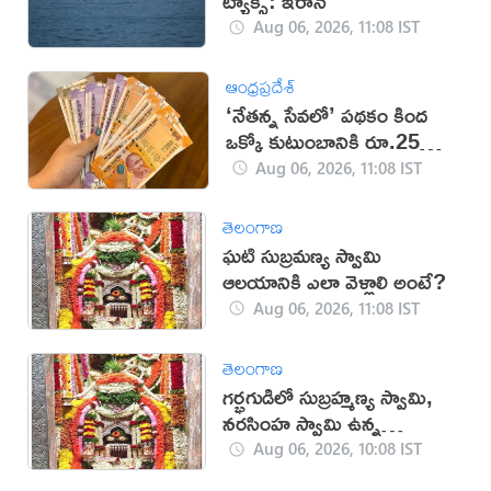
ట్యాక్స్: ఇరాన్
Aug 06, 2026, 11:08 IST
ఆంధ్రప్రదేశ్
‘నేతన్న సేవలో’ పథకం కింద
ఒక్కో కుటుంబానికి రూ.25
వేలు.. డేట్ ఫిక్స్!
Aug 06, 2026, 11:08 IST
తెలంగాణ
ఘటి సుబ్రమణ్య స్వామి
ఆలయానికి ఎలా వెళ్లాలి అంటే?
Aug 06, 2026, 11:08 IST
తెలంగాణ
గర్భగుడిలో సుబ్రహ్మణ్య స్వామి,
నరసింహ స్వామి ఉన్న
దేవాలయం ఇదే
Aug 06, 2026, 10:08 IST