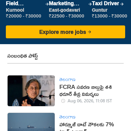
Field
Marketing
Taxi Driver
Marketing
Executive
Kurnool
East-godavari
Guntur
Executive
₹20000 - ₹30000
₹22500 - ₹30000
₹13000 - ₹30000
Explore more jobs
సంబంధిత పోస్ట్
తెలంగాణ
FCRA సవరణ బిల్లుపై శశి
థరూర్ తీవ్ర విమర్శలు
Aug 06, 2026, 11:08 IST
తెలంగాణ
హార్మూజ్ దాటే నౌకలకు 7%