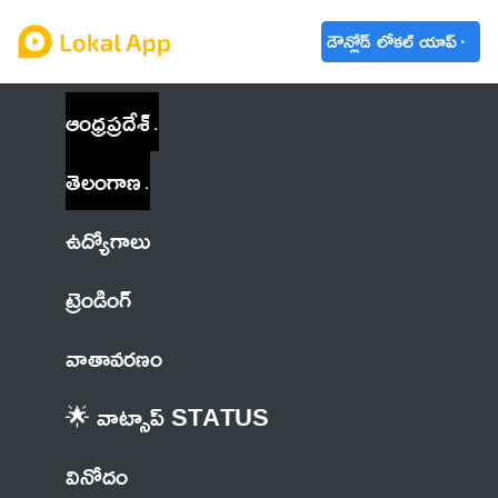
డౌన్లోడ్ లోకల్ యాప్
ఆంధ్రప్రదేశ్
తెలంగాణ
ఉద్యోగాలు
ట్రెండింగ్
వాతావరణం
🌟 వాట్సాప్ STATUS
వినోదం