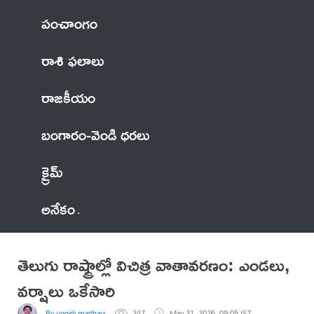
పంచాంగం
రాశి ఫలాలు
రాజకీయం
బంగారం-వెండి ధరలు
క్రైమ్
అనేకం
తెలుగు రాష్ట్రాల్లో విచిత్ర వాతావరణం: ఎండలు,
వర్షాలు ఒకేసారి
By uggidi madhavi
347
May 31, 2026, 09:05 IST