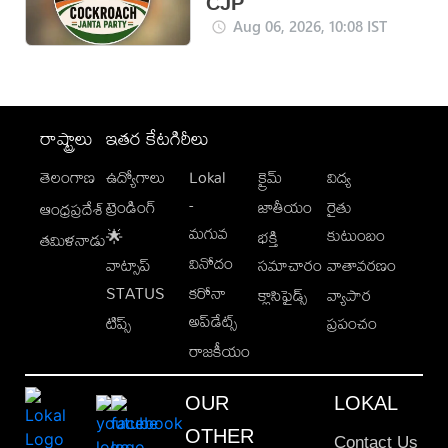
CJP
Aug 06, 2026, 10:08 IST
రాష్ట్రాలు
ఇతర కేటగిరీలు
తెలంగాణ
ఉద్యోగాలు
Lokal
క్రైమ్
విద్య
-
ట్రెండింగ్
జాతీయం
రైతు
ఆంధ్రప్రదేశ్
మగువ
కుటుంబం
🌟
భక్తి
తమిళనాడు
వినోదం
వాట్సాప్
సమాచారం
వాతావరణం
STATUS
కరోనా
క్లాసిఫైడ్స్
వ్యాపార
అప్‌డేట్స్
టిప్స్
ప్రపంచం
రాజకీయం
OUR
LOKAL
OTHER
Contact Us