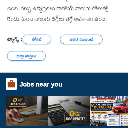
ఉంది. గరిష్ట ఉష్ణోగ్రతలు రాబోయే నాలుగు రోజుల్లో
రెండు నుంచి నాలుగు డిగ్రీలు తగ్గే అవకాశం ఉంది.
ట్యాగ్స్ :
లోకల్
ఇతర కంటెంట్
జిల్లా వార్తలు
Jobs near you