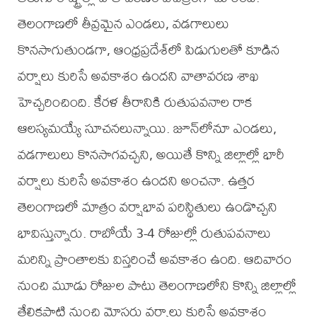
తెలంగాణలో తీవ్రమైన ఎండలు, వడగాలులు
కొనసాగుతుండగా, ఆంధ్రప్రదేశ్‌లో పిడుగులతో కూడిన
వర్షాలు కురిసే అవకాశం ఉందని వాతావరణ శాఖ
హెచ్చరించింది. కేరళ తీరానికి రుతుపవనాల రాక
ఆలస్యమయ్యే సూచనలున్నాయి. జూన్‌లోనూ ఎండలు,
వడగాలులు కొనసాగవచ్చని, అయితే కొన్ని జిల్లాల్లో భారీ
వర్షాలు కురిసే అవకాశం ఉందని అంచనా. ఉత్తర
తెలంగాణలో మాత్రం వర్షాభావ పరిస్థితులు ఉండొచ్చని
భావిస్తున్నారు. రాబోయే 3-4 రోజుల్లో రుతుపవనాలు
మరిన్ని ప్రాంతాలకు విస్తరించే అవకాశం ఉంది. ఆదివారం
నుంచి మూడు రోజుల పాటు తెలంగాణలోని కొన్ని జిల్లాల్లో
తేలికపాటి నుంచి మోస్తరు వర్షాలు కురిసే అవకాశం