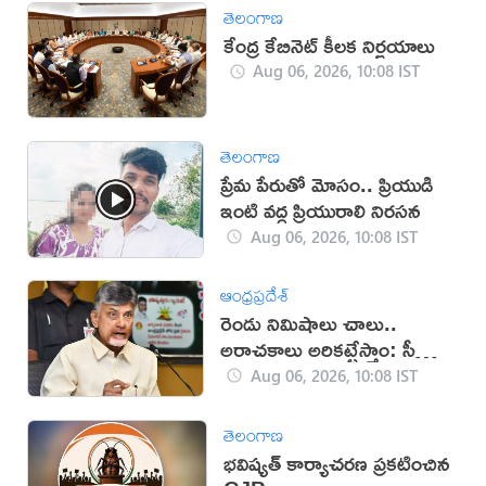
తెలంగాణ
కేంద్ర కేబినెట్ కీలక నిర్ణయాలు
Aug 06, 2026, 10:08 IST
తెలంగాణ
ప్రేమ పేరుతో మోసం.. ప్రియుడి
ఇంటి వద్ద ప్రియురాలి నిరసన
Aug 06, 2026, 10:08 IST
ఆంధ్రప్రదేశ్
రెండు నిమిషాలు చాలు..
అరాచకాలు అరికట్టేస్తాం: సీఎం
చంద్రబాబు
Aug 06, 2026, 10:08 IST
తెలంగాణ
భవిష్యత్ కార్యాచరణ ప్రకటించిన