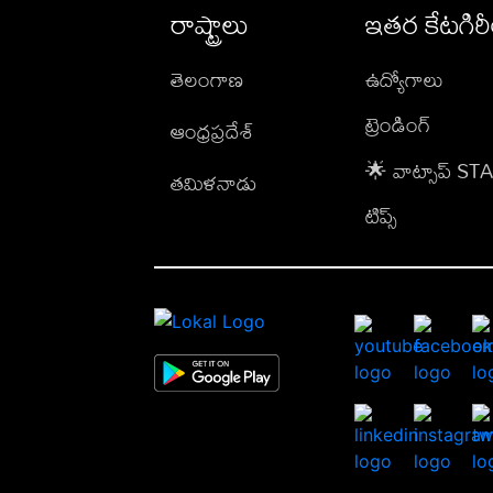
రాష్ట్రాలు
ఇతర కేటగిర
తెలంగాణ
ఉద్యోగాలు
ట్రెండింగ్
ఆంధ్రప్రదేశ్
🌟 వాట్సాప్ S
తమిళనాడు
టిప్స్