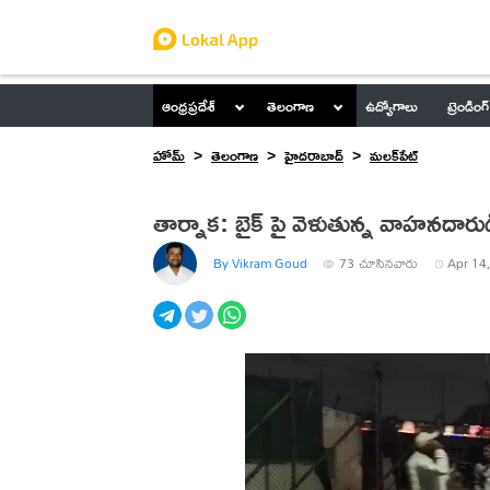
ఆంధ్రప్రదేశ్
తెలంగాణ
ఉద్యోగాలు
ట్రెండింగ్
హోమ్
తెలంగాణ
హైదరాబాద్
మలక్‌పేట్
తార్నాక: బైక్ పై వెళుతున్న వాహనదారు
By Vikram Goud
73
చూసినవారు
Apr 14,