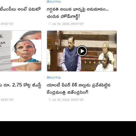
తెలంగాణ
, టీఎంసీలు అంటే ఏమిటో
గర్భవతి అయిన భార్యపై అనుమానం..
చంపిన హోమ్‌గార్డ్!
 09:07 IST
Jul 30, 2026, 09:07 IST
తెలంగాణ
రూ. 2.75 కోట్ల జీఎస్టీ
యాంటీ పేపర్ లీక్ బిల్లును ప్రవేశపెట్టిన
కేంద్రమంత్రి జితేంద్రసింగ్
 09:07 IST
Jul 30, 2026, 09:07 IST