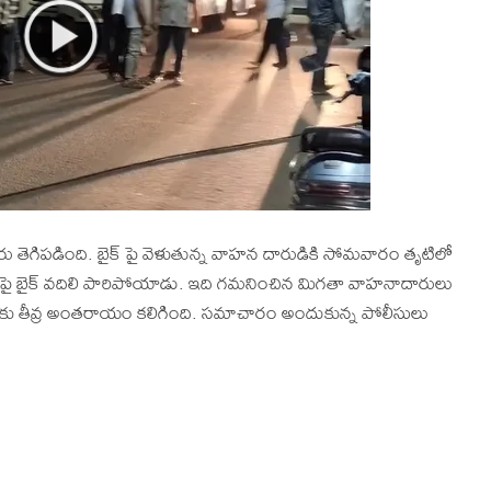
యుత్‌ వైరు తెగిపడింది. బైక్ పై వెళుతున్న వాహన దారుడికి సోమవారం తృటిలో
డుపై బైక్ వదిలి పారిపోయాడు. ఇది గమనించిన మిగతా వాహనాదారులు
ఫిక్‌కు తీవ్ర అంతరాయం కలిగింది. సమాచారం అందుకున్న పోలీసులు