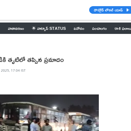
డౌన్లోడ్ లోకల్ యాప్
వాతావరణం
🌟 వాట్సాప్ STATUS
వినోదం
పంచాంగం
రాశి ఫలాల
డికి తృటిలో తప్పిన ప్రమాదం
 2025, 17:04 IST