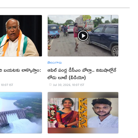
తెలంగాణ
చి బయటకు లాక్కొస్తాం:
ఆపిల్‌ పండ్ల డీసీఎం బోల్తా.. నిమిషాల్లోనే
లోడు లూటీ (వీడియో)
 10:07 IST
Jul 30, 2026, 10:07 IST