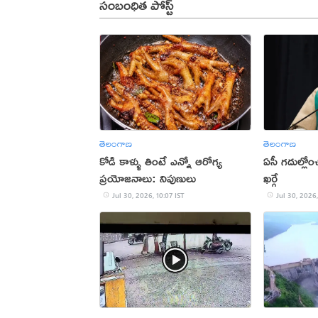
సంబంధిత పోస్ట్
తెలంగాణ
తెలంగాణ
కోడి కాళ్ళు తింటే ఎన్నో ఆరోగ్య
ఏసీ గదుల్లోం
ప్రయోజనాలు: నిపుణులు
ఖర్గే
Jul 30, 2026, 10:07 IST
Jul 30, 2026,