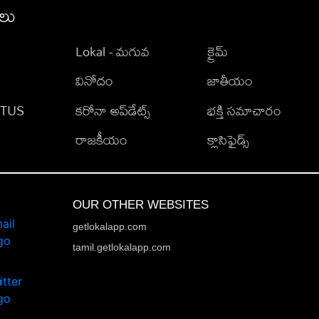
ీలు
Lokal - మగువ
క్రైమ్
వినోదం
జాతీయం
TATUS
కరోనా అప్‌డేట్స్
భక్తి సమాచారం
రాజకీయం
క్లాసిఫైడ్స్
OUR OTHER WEBSITES
getlokalapp.com
tamil.getlokalapp.com