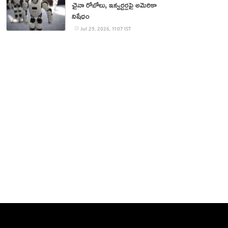
చైనా రోబోలు, ఇన్వర్టర్లపై అమెరికా
నిషేధం
Jul 29, 2026, 11:07 IST