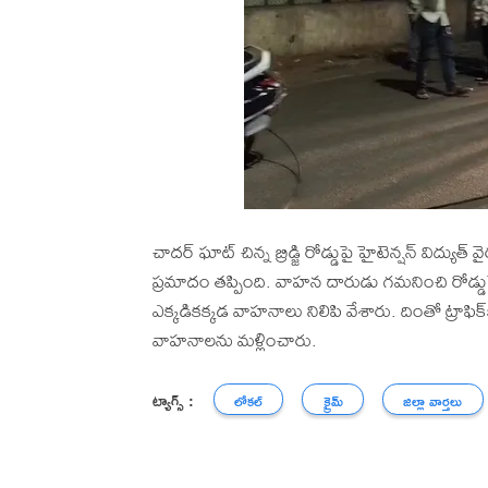
చాదర్ ఘాట్ చిన్న బ్రిడ్జి రోడ్డుపై హైటెన్షన్‌ విద్
ప్రమాదం తప్పింది. వాహన దారుడు గమనించి రోడ్
ఎక్కడికక్కడ వాహనాలు నిలిపి వేశారు. దింతో ట్రా
వాహనాలను మళ్లించారు.
ట్యాగ్స్ :
లోకల్
క్రైమ్
జిల్లా వార్తలు