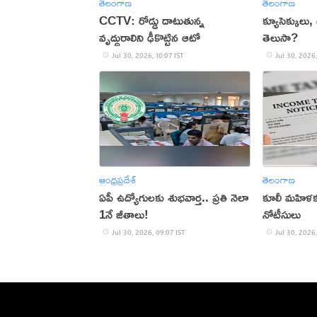
తెలంగాణ
తెలంగాణ
CCTV: రోడ్డు దాటుతున్న
క్యూసెక్కులు
వృద్ధురాలిని ఢీకొట్టిన ఆటో
తెలుసా?
Jul 30, 2026, 10:07 IST
Jul 30, 2026,
ఆంధ్రప్రదేశ్
తెలంగాణ
ఏపీ ఉద్యోగులకు శుభవార్త.. ప్రతి నెలా
కూలీ మహిళకు 
1నే జీతాలు!
నోటీసులు
Jul 30, 2026, 09:07 IST
Jul 30, 2026,