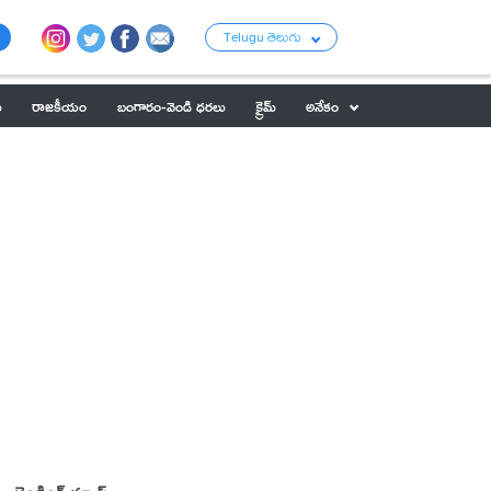
Telugu తెలుగు
ు
రాజకీయం
బంగారం-వెండి ధరలు
క్రైమ్
అనేకం