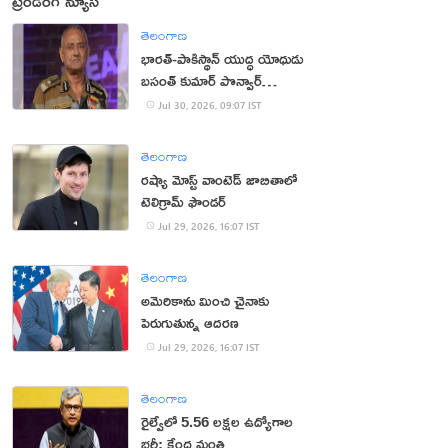
ట్రెండింగ్ న్యూస్
తెలంగాణ
భార‌త్‌-పాకిస్థాన్ యుద్ధ యోధుడు
బ‌సంత్ కుమార్ పొన్వార్‌
క‌న్నుమూత‌
Jul 30, 2026, 09:07 IST
తెలంగాణ
రష్యా మోస్ట్ వాంటెడ్ జాబితాలో
టెలిగ్రామ్ ఫౌండర్
Jul 29, 2026, 16:07 IST
తెలంగాణ
అమెరికాను మించి చైనాకు
పెరుగుతున్న ఆదరణ
Jul 29, 2026, 16:07 IST
తెలంగాణ
రైల్వేలో 5.56 లక్షల ఉద్యోగాల
భర్తీ: కేంద్ర మంత్రి