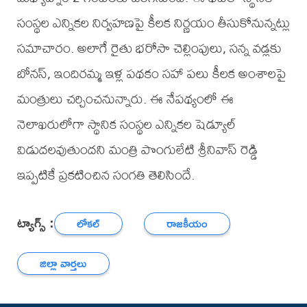
సంస్థల ఎన్నికల నిర్వహణపై కీలక నిర్ణయం తీసుకోనున్నట్లు
సమాచారం. అలాగే రైతు భరోసా చెల్లింపులు, సన్న వడ్లకు
బోనస్, ఇందిరమ్మ ఇళ్ల పథకం సహా పలు కీలక అంశాలపై
మంత్రులు చర్చించనున్నారు. ఈ నేపథ్యంలో ఈ
నెలాఖరులోగా స్థానిక సంస్థల ఎన్నికల షెడ్యూల్
విడుదలవుతుందని మంత్రి పొంగులేటి శ్రీనివాస్ రెడ్డి
ఇప్పటికే ప్రకటించిన సంగతి తెలిసిందే.
ట్యాగ్స్ :
లోకల్
రాజకీయం
జిల్లా వార్తలు