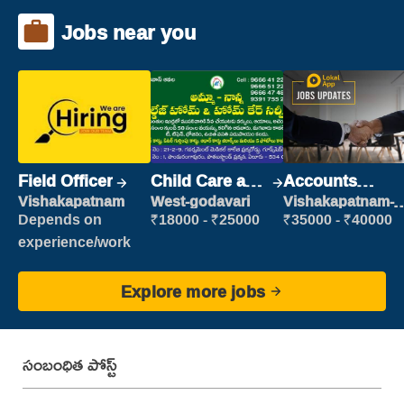
Jobs near you
Field Officer
Child Care and
Accounts
Patient care
Clerk
Vishakapatnam
West-godavari
Vishakapatnam-
new
Depends on
₹18000 - ₹25000
₹35000 - ₹40000
experience/work
Explore more jobs
సంబంధిత పోస్ట్