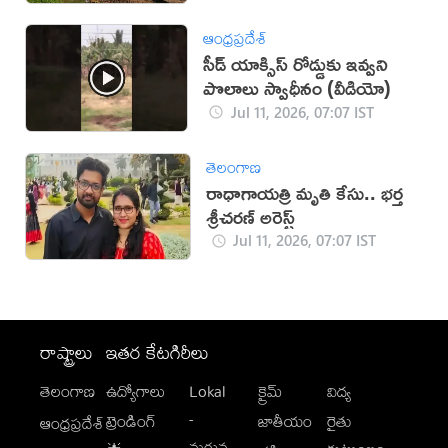
ఆంధ్రప్రదేశ్
సీడ్ యాక్సిస్ రోడ్డుకు ఇవ్వని
పొలాలు స్వాధీనం (వీడియో)
Jul 11, 2026, 07:07 IST
తెలంగాణ
రాధాగాయత్రి మృతి కేసు.. భర్త
శ్రీచరణ్ అరెస్ట్
Jul 11, 2026, 07:07 IST
రాష్ట్రాలు
ఇతర కేటగిరీలు
తెలంగాణ
ఉద్యోగాలు
Lokal
క్రైమ్
విద్య
-
ట్రెండింగ్
జాతీయం
రైతు
ఆంధ్రప్రదేశ్
మగువ