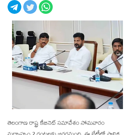
తెలంగాణ రాష్ట్ర కేబినెట్ సమావేశం సోమవారం
మధ్యాహ్నం 2 గంటలకు జరగనుంది. ఈ భేటీలో స్థానిక