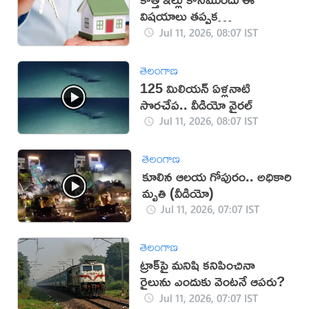
విషయాలు తప్పక
పరిశీలించండి!
Jul 11, 2026, 08:07 IST
తెలంగాణ
125 మిలియన్ ఏళ్లనాటి
సొరచేప.. వీడియో వైరల్
Jul 11, 2026, 08:07 IST
తెలంగాణ
కూలిన ఆలయ గోపురం.. అధికారి
మృతి (వీడియో)
Jul 11, 2026, 07:07 IST
తెలంగాణ
ట్రాక్‌పై మనిషి కనిపించినా
రైలును ఎందుకు వెంటనే ఆపరు?
Jul 11, 2026, 07:07 IST