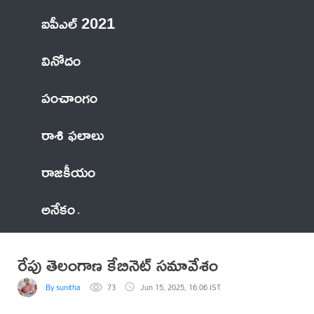
ఐపీఎల్ 2021
వినోదం
పంచాంగం
రాశి ఫలాలు
రాజకీయం
అనేకం
రేపు తెలంగాణ కేబినెట్ సమావేశం
By sunitha
73
Jun 15, 2025, 16:06 IST