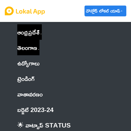
డౌన్లోడ్ లోకల్ యాప్
ఆంధ్రప్రదేశ్
తెలంగాణ
ఉద్యోగాలు
ట్రెండింగ్
వాతావరణం
బడ్జెట్ 2023-24
🌟 వాట్సాప్ STATUS