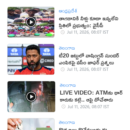
ఆంధ్రప్రదేశ్
తాగడానికి నీళ్లు కూడా ఇవ్వలేని
స్థితిలో ప్రభుత్వం: వైసీపీ
Jul 11, 2026, 08:07 IST
తెలంగాణ
టీ20 జట్టులో వాషింగ్టన్ సుందర్
ఎంపికపై వసీం జాఫర్ ప్రశ్నలు
Jul 11, 2026, 08:07 IST
తెలంగాణ
LIVE VIDEO: ATMను థార్
కారుకు కట్టి.. ఆపై దోచేశారు
Jul 11, 2026, 08:07 IST
తెలంగాణ
కొత్త ఇల్లు కొనేముందు ఈ