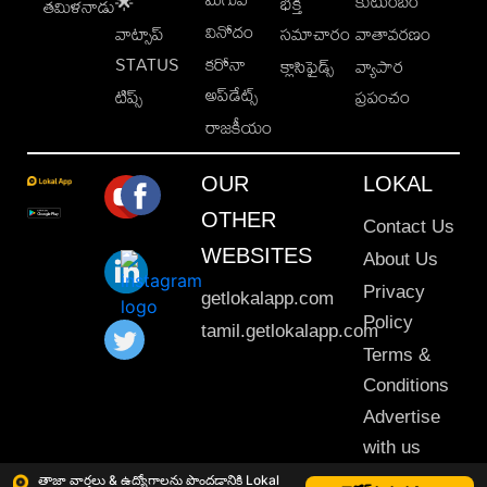
కుటుంబం
🌟
భక్తి
తమిళనాడు
వినోదం
వాట్సాప్
సమాచారం
వాతావరణం
STATUS
కరోనా
క్లాసిఫైడ్స్
వ్యాపార
అప్‌డేట్స్
టిప్స్
ప్రపంచం
రాజకీయం
OUR
LOKAL
OTHER
Contact Us
WEBSITES
About Us
Privacy
getlokalapp.com
Policy
tamil.getlokalapp.com
Terms &
Conditions
Advertise
with us
Sitemap
తాజా వార్తలు & ఉద్యోగాలను పొందడానికి Lokal