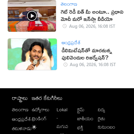
తెలంగాణ
గెట్ రెడీ విత్ మీ అంటూ.. ప్రధాని
మోదీ మరో ఇన్‌స్టా వీడియో
Aug 06, 2026, 16:08 IST
ఆంధ్రప్రదేశ్
డీలిమిటేషన్‌తో మారనున్న
పులివెందుల రిజర్వేషన్?
Aug 06, 2026, 16:08 IST
రాష్ట్రాలు
ఇతర కేటగిరీలు
తెలంగాణ
ఉద్యోగాలు
Lokal
క్రైమ్
విద్య
-
ట్రెండింగ్
జాతీయం
రైతు
ఆంధ్రప్రదేశ్
మగువ
కుటుంబం
🌟
భక్తి
తమిళనాడు