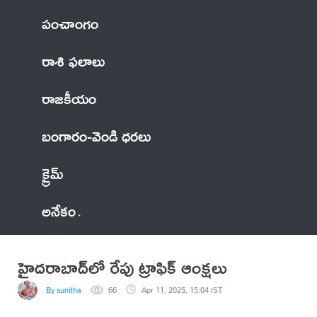
పంచాంగం
రాశి ఫలాలు
రాజకీయం
బంగారం-వెండి ధరలు
క్రైమ్
అనేకం
హైదరాబాద్‌లో రేపు ట్రాఫిక్ ఆంక్షలు
By sunitha
66
Apr 11, 2025, 15:04 IST