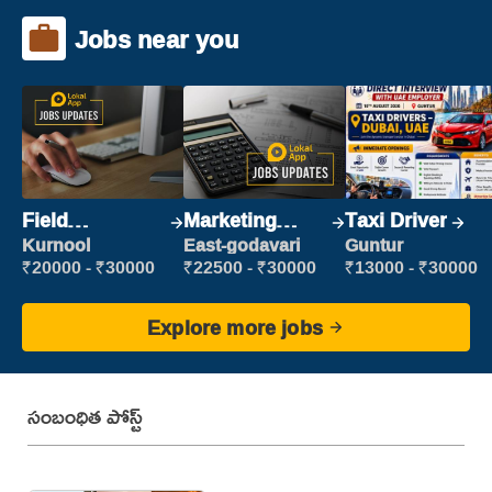
Jobs near you
Field
Marketing
Taxi Driver
Marketing
Executive
Kurnool
East-godavari
Guntur
Executive
₹20000 - ₹30000
₹22500 - ₹30000
₹13000 - ₹30000
Explore more jobs
సంబంధిత పోస్ట్