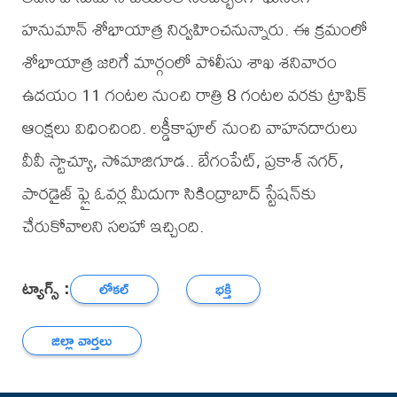
హనుమాన్ శోభాయాత్ర నిర్వహించనున్నారు. ఈ క్రమంలో
శోభాయాత్ర జరిగే మార్గంలో పోలీసు శాఖ శనివారం
ఉదయం 11 గంటల నుంచి రాత్రి 8 గంటల వరకు ట్రాఫిక్
ఆంక్షలు విధించింది. లక్డీకాపూల్ నుంచి వాహనదారులు
వీవీ స్టాచ్యూ, సోమాజిగూడ.. బేగంపేట్, ప్రకాశ్ నగర్,
పారడైజ్ ఫ్లై ఓవర్ల మీదుగా సికింద్రాబాద్ స్టేషన్‌కు
చేరుకోవాలని సలహా ఇచ్చింది.
ట్యాగ్స్ :
లోకల్
భక్తి
జిల్లా వార్తలు