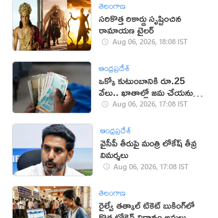
తెలంగాణ
సరికొత్త రికార్డు సృష్టించిన
రామాయణ ట్రైలర్‌
Aug 06, 2026, 18:08 IST
ఆంధ్రప్రదేశ్
ఒక్కో కుటుంబానికి రూ.25
వేలు.. ఖాతాల్లో జ‌మ చేయ‌నున్న
ప్ర‌భుత్వం..!
Aug 06, 2026, 17:08 IST
ఆంధ్రప్రదేశ్
వైసీపీ తీరుపై మంత్రి లోకేష్ తీవ్ర
విమర్శలు
Aug 06, 2026, 17:08 IST
తెలంగాణ
రైల్వే తత్కాల్ టికెట్ బుకింగ్‌లో
కొత్త టోకెన్ విధానం అమలు