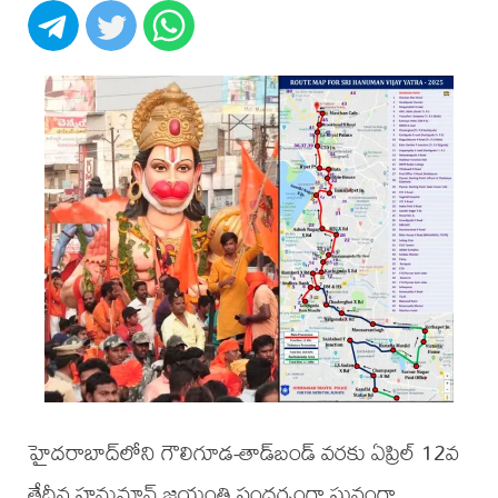
హైదరాబాద్‌లోని గౌలిగూడ-తాడ్‌బండ్‌ వరకు ఏప్రిల్ 12వ
తేదీన హనుమాన్ జయంతి సందర్భంగా ఘనంగా