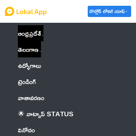
డౌన్లోడ్ లోకల్ యాప్
ఆంధ్రప్రదేశ్
తెలంగాణ
ఉద్యోగాలు
ట్రెండింగ్
వాతావరణం
🌟 వాట్సాప్ STATUS
వినోదం