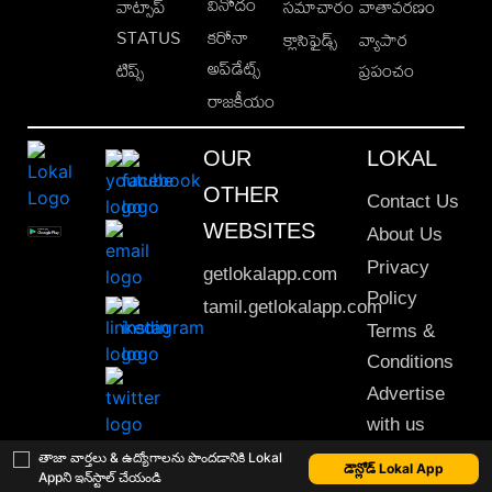
వినోదం
వాట్సాప్
సమాచారం
వాతావరణం
STATUS
కరోనా
క్లాసిఫైడ్స్
వ్యాపార
అప్‌డేట్స్
టిప్స్
ప్రపంచం
రాజకీయం
OUR
LOKAL
OTHER
Contact Us
WEBSITES
About Us
Privacy
getlokalapp.com
Policy
tamil.getlokalapp.com
Terms &
Conditions
Advertise
with us
Sitemap
తాజా వార్తలు & ఉద్యోగాలను పొందడానికి Lokal
డౌన్లోడ్ Lokal App
Appని ఇన్‌స్టాల్ చేయండి
This material may not be published, transmitted, rewritten or redistributed. © 2020 Lokal App. All rights reserved.