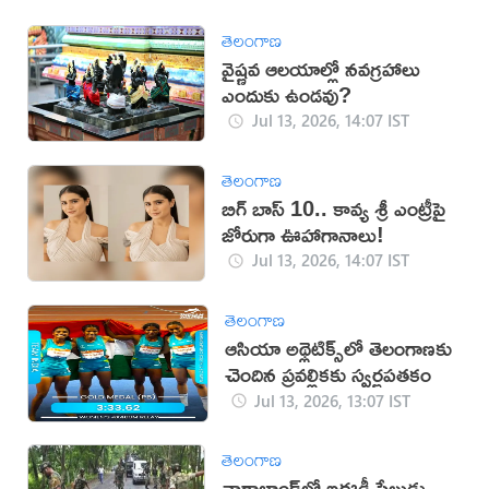
తెలంగాణ
వైష్ణవ ఆలయాల్లో నవగ్రహాలు
ఎందుకు ఉండవు?
Jul 13, 2026, 14:07 IST
తెలంగాణ
బిగ్ బాస్ 10.. కావ్య శ్రీ ఎంట్రీపై
జోరుగా ఊహాగానాలు!
Jul 13, 2026, 14:07 IST
తెలంగాణ
ఆసియా అథ్లెటిక్స్‌లో తెలంగాణకు
చెందిన ప్రవల్లికకు స్వర్ణపతకం
Jul 13, 2026, 13:07 IST
తెలంగాణ
నాగాలాండ్‌లో ఐఈడీ పేలుడు..