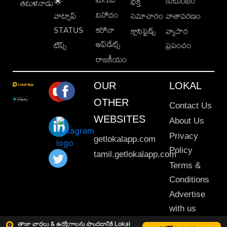
కుటుంబం
🌟
భక్తి
తమిళనాడు
వినోదం
వాట్సాప్
సమాచారం
వాతావరణం
STATUS
కరోనా
క్లాసిఫైడ్స్
వ్యాపార
అప్‌డేట్స్
టిప్స్
ప్రపంచం
రాజకీయం
OUR
LOKAL
OTHER
Contact Us
WEBSITES
About Us
Privacy
getlokalapp.com
Policy
tamil.getlokalapp.com
Terms &
Conditions
Advertise
with us
Sitemap
తాజా వార్తలు & ఉద్యోగాలను పొందడానికి Lokal