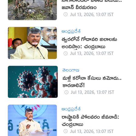
జవాన్ వీరమరణం
Jul 13, 2026, 13:07 IST
ఆంధ్రప్రదేశ్
త్వరలోనే గోదావరి జిలాలను
అందిస్తాం: చంద్రబాబు
Jul 13, 2026, 13:07 IST
తెలంగాణ
మళ్లీ కరోనా కేసులు నమోదు..
కారణాలివే!
Jul 13, 2026, 13:07 IST
ఆంధ్రప్రదేశ్
రాష్ట్రానికి పోలవరం జీవనాడి:
చంద్రబాబు
Jul 13, 2026, 13:07 IST