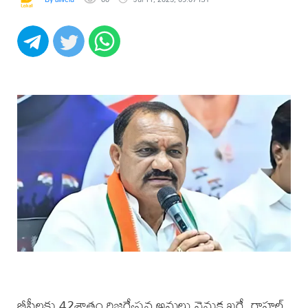
బీసీలకు 42శాతం రిజర్వేషన్ల అమలు వెనుక ఖర్గే, రాహల్