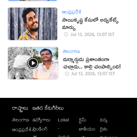
ఆంధ్రప్రదేశ్
సాయికృష్ణ కేసులో అడ్వకేట్స్
మార్పు
Jul 13, 2026, 13:07 IST
తెలంగాణ
దుర్మార్గుడు ప్రశాంతంగా
చచ్చాడు.. కాల్చి చంపాల్సింది!
Jul 13, 2026, 13:07 IST
రాష్ట్రాలు
ఇతర కేటగిరీలు
తెలంగాణ
ఉద్యోగాలు
Lokal
క్రైమ్
విద్య
-
ట్రెండింగ్
జాతీయం
రైతు
ఆంధ్రప్రదేశ్
మగువ