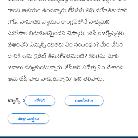
గాంధీ ఆశయం ఉందన్నారు టీపీసీసీ చీఫ్ మహేశ్‌కుమార్
గౌడ్. సామాజిక న్యాయం కాంగ్రెస్‌లోనే సాధ్యమని
మరోసారి నిరూపితమైందని చెప్పారు. ‘బీసీ రిజర్వేషన్లకు
బీఆర్ఎస్ ఎమ్మెల్సీ కవితకు ఏం సంబంధం? మేం చేసిన
దానికి ఆమె క్రెడిట్ తీసుకోవడమేంటి? కవితను చూసి
జనాలు నవ్వుకుంటున్నారు. కేసీఆర్ పదేళ్లు ఏం చేశారని
ఆమె బీసీ పాట పాడుతున్నారు’ అని తెలిపారు.
ట్యాగ్స్ :
లోకల్
రాజకీయం
జిల్లా వార్తలు