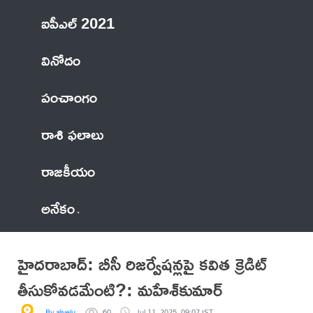
ఐపీఎల్ 2021
వినోదం
పంచాంగం
రాశి ఫలాలు
రాజకీయం
అనేకం
హైదరాబాద్: బీసీ రిజర్వేషన్లపై కవిత క్రెడిట్
తీసుకోవడమేంటి?: మహేశ్‌కుమార్
By alivelu
60
Jul 11, 2025, 09:07 IST