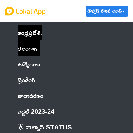
డౌన్లోడ్ లోకల్ యాప్
ఆంధ్రప్రదేశ్
తెలంగాణ
ఉద్యోగాలు
ట్రెండింగ్
వాతావరణం
బడ్జెట్ 2023-24
🌟 వాట్సాప్ STATUS