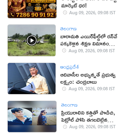
మార్కెట్ ధర!
Aug 09, 2026, 09:08 IST
తెలంగాణ
బారామతి ఎయిర్‌ఫీల్డ్‌లో రన్‌వే
పక్కకెళ్లిన శిక్షణ విమానం
(వీడియో)
Aug 09, 2026, 09:08 IST
ఆంధ్రప్రదేశ్
ఆదివాసీల అభ్యున్నతే ప్రభుత్వ
లక్ష్యం: చంద్రబాబు
Aug 09, 2026, 09:08 IST
తెలంగాణ
ప్రియురాలిని కత్తితో పొడిచి,
పెట్రోల్ పోసి తగలబెట్టిన
ప్రియుడు!
Aug 09, 2026, 09:08 IST