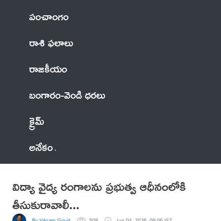
పంచాంగం
రాశి ఫలాలు
రాజకీయం
బంగారం-వెండి ధరలు
క్రైమ్
అనేకం
విద్యా వైద్య రంగాలను ప్రభుత్వ ఆధీనంలోకి
తీసుకురావాలీ...
By Vikram Goud
508
Jun 04, 2026, 09:06 IST