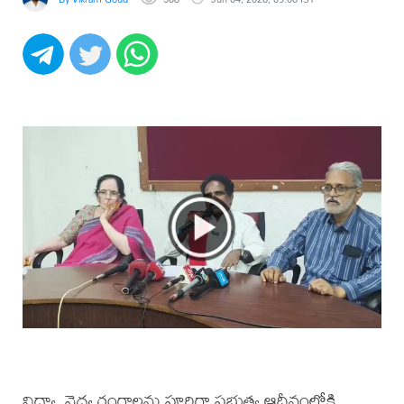
విద్యా, వైద్య రంగాలను పూర్తిగా ప్రభుత్వ ఆధీనంలోకి