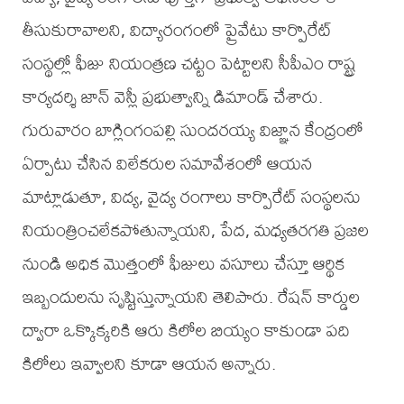
తీసుకురావాలని, విద్యారంగంలో ప్రైవేటు కార్పొరేట్
సంస్థల్లో ఫీజు నియంత్రణ చట్టం పెట్టాలని సీపీఎం రాష్ట్ర
కార్యదర్శి జాన్ వెస్లీ ప్రభుత్వాన్ని డిమాండ్ చేశారు.
గురువారం బాగ్లింగంపల్లి సుందరయ్య విజ్ఞాన కేంద్రంలో
ఏర్పాటు చేసిన విలేకరుల సమావేశంలో ఆయన
మాట్లాడుతూ, విద్య, వైద్య రంగాలు కార్పొరేట్ సంస్థలను
నియంత్రించలేకపోతున్నాయని, పేద, మధ్యతరగతి ప్రజల
నుండి అధిక మొత్తంలో ఫీజులు వసూలు చేస్తూ ఆర్థిక
ఇబ్బందులను సృష్టిస్తున్నాయని తెలిపారు. రేషన్ కార్డుల
ద్వారా ఒక్కొక్కరికి ఆరు కిలోల బియ్యం కాకుండా పది
కిలోలు ఇవ్వాలని కూడా ఆయన అన్నారు.