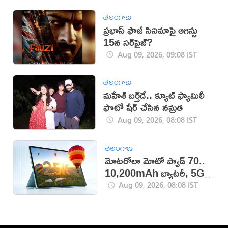
తెలంగాణ
ప్రభాస్ ఫౌజీ సినిమాపై ఆగస్టు
15న సర్‌ప్రైజ్?
Aug 09, 2026, 09:08 IST
తెలంగాణ
మహేశ్‌ బర్త్‌డే.. క్యూట్‌ ఫ్యామిలీ
ఫొటో షేర్ చేసిన నమ్రత
Aug 09, 2026, 08:08 IST
తెలంగాణ
మోటరోలా మోటో ప్యాడ్ 70..
10,200mAh బ్యాటరీ, 5Gతో
కొత్త టాబ్లెట్ విడుదల
Aug 09, 2026, 08:08 IST