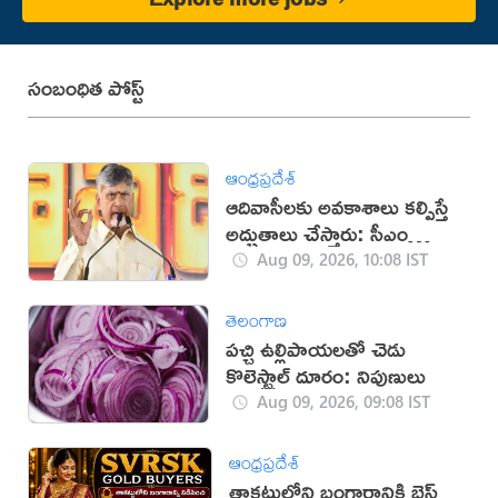
సంబంధిత పోస్ట్
ఆంధ్రప్రదేశ్
ఆదివాసీలకు అవకాశాలు కల్పిస్తే
అద్భుతాలు చేస్తారు: సీఎం
చంద్రబాబు
Aug 09, 2026, 10:08 IST
తెలంగాణ
పచ్చి ఉల్లిపాయలతో చెడు
కొలెస్ట్రాల్ దూరం: నిపుణులు
Aug 09, 2026, 09:08 IST
ఆంధ్రప్రదేశ్
తాకట్టులోని బంగారానికి బెస్ట్