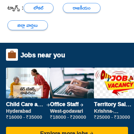
ట్యాగ్స్ :
లోకల్
రాజకీయం
జిల్లా వార్తలు
Jobs near you
Child Care and
Office Staff
Territory Sales
Patient care
Manager
Hyderabad
West-godavari
Krishna-
vijayawada
₹16000 - ₹35000
₹18000 - ₹20000
₹25000 - ₹33000
Explore more jobs