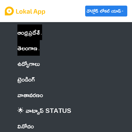
డౌన్లోడ్ లోకల్ యాప్
ఆంధ్రప్రదేశ్
తెలంగాణ
ఉద్యోగాలు
ట్రెండింగ్
వాతావరణం
🌟 వాట్సాప్ STATUS
వినోదం