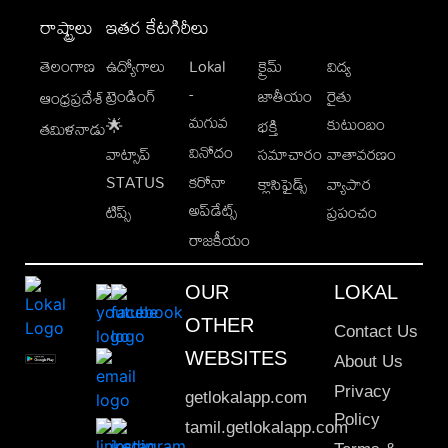
రాష్ట్రాలు
ఇతర కేటగిరీలు
తెలంగాణ
ఉద్యోగాలు
Lokal
క్రైమ్
విద్య
-
ట్రెండింగ్
జాతీయం
రైతు
ఆంధ్రప్రదేశ్
మగువ
కుటుంబం
🌟
భక్తి
తమిళనాడు
వినోదం
వాట్సాప్
సమాచారం
వాతావరణం
STATUS
కరోనా
క్లాసిఫైడ్స్
వ్యాపార
అప్‌డేట్స్
టిప్స్
ప్రపంచం
రాజకీయం
OUR
LOKAL
OTHER
Contact Us
WEBSITES
About Us
Privacy
getlokalapp.com
Policy
tamil.getlokalapp.com