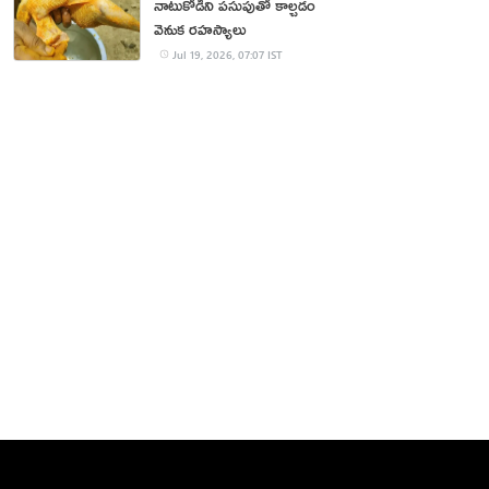
నాటుకోడిని పసుపుతో కాల్చడం
వెనుక రహస్యాలు
Jul 19, 2026, 07:07 IST