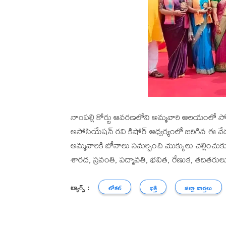
నాంపల్లి కోర్టు ఆవరణలోని అమ్మవారి ఆలయంలో 
అసోసియేషన్ రవి కిషోర్ ఆధ్వర్యంలో జరిగిన ఈ వేడ
అమ్మవారికి బోనాలు సమర్పించి మొక్కులు చెల్లించు
శారద, స్రవంతి, పద్మావతి, భవిత, రేణుక, తదితరులు 
ట్యాగ్స్ :
లోకల్
భక్తి
జిల్లా వార్తలు