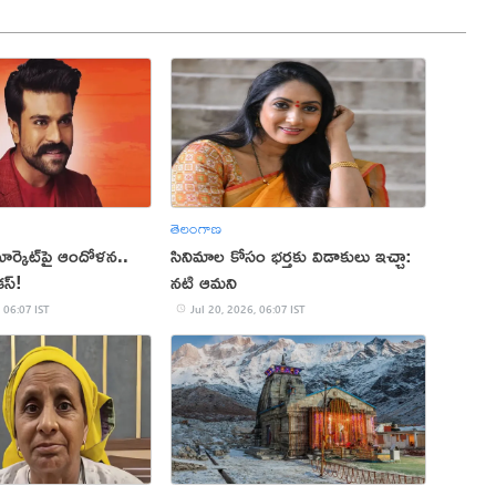
తెలంగాణ
ార్కెట్‌పై ఆందోళన..
సినిమాల కోసం భర్తకు విడాకులు ఇచ్చా:
కస్!
నటి ఆమని
 06:07 IST
Jul 20, 2026, 06:07 IST