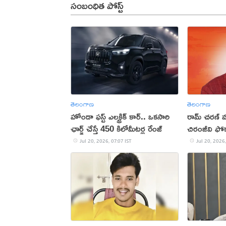
సంబంధిత పోస్ట్
తెలంగాణ
తెలంగాణ
హోండా ఫస్ట్ ఎలక్ట్రిక్ కార్.. ఒకసారి
రామ్ చరణ్ మ
ఛార్జ్‌ చేస్తే 450 కిలోమీటర్ల రేంజ్
చిరంజీవి ఫో
Jul 20, 2026, 07:07 IST
Jul 20, 2026,