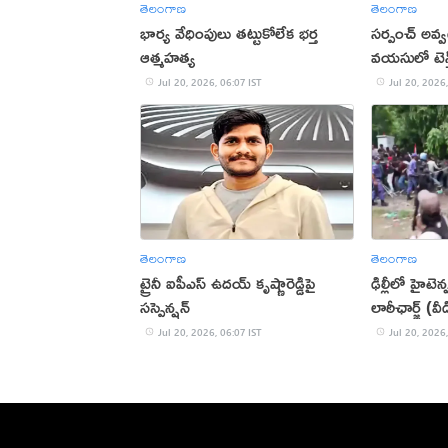
తెలంగాణ
తెలంగాణ
భార్య వేధింపులు తట్టుకోలేక భర్త
సర్పంచ్ అవ్
ఆత్మహత్య
వయసులో టెన్త
Jul 20, 2026, 06:07 IST
Jul 20, 2026,
తెలంగాణ
తెలంగాణ
ట్రైనీ ఐపీఎస్ ఉదయ్ కృష్ణారెడ్డిపై
ఢిల్లీలో హైటె
సస్పెన్షన్
లాఠీఛార్జ్ (వ
Jul 20, 2026, 06:07 IST
Jul 20, 2026,