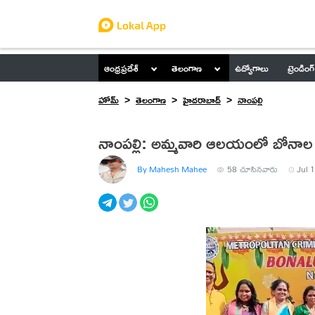
ఆంధ్రప్రదేశ్
తెలంగాణ
ఉద్యోగాలు
ట్రెండింగ్
హోమ్
తెలంగాణ
హైదరాబాద్
నాంపల్లి
నాంపల్లి: అమ్మవారి ఆలయంలో బోనా
By Mahesh Mahee
58
చూసినవారు
Jul 