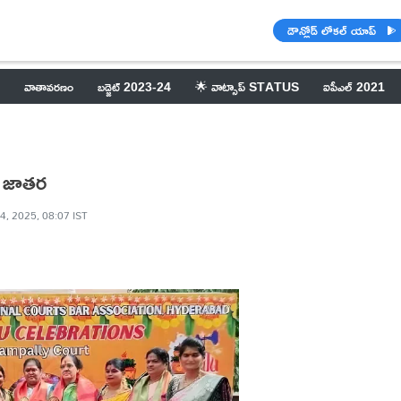
డౌన్లోడ్ లోకల్ యాప్
వాతావరణం
బడ్జెట్ 2023-24
🌟 వాట్సాప్ STATUS
ఐపీఎల్ 2021
ల జాతర
14, 2025, 08:07 IST