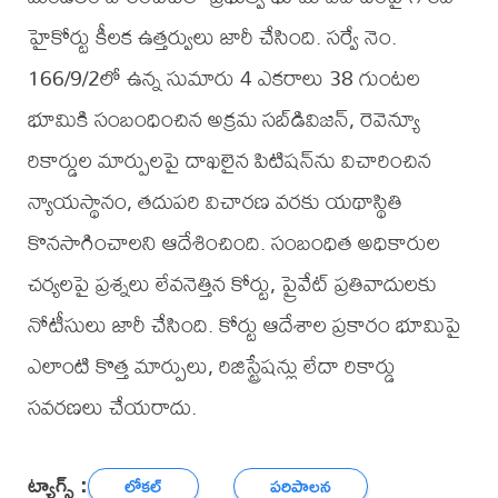
హైకోర్టు కీలక ఉత్తర్వులు జారీ చేసింది. సర్వే నెం.
166/9/2లో ఉన్న సుమారు 4 ఎకరాలు 38 గుంటల
భూమికి సంబంధించిన అక్రమ సబ్‌డివిజన్, రెవెన్యూ
రికార్డుల మార్పులపై దాఖలైన పిటిషన్‌ను విచారించిన
న్యాయస్థానం, తదుపరి విచారణ వరకు యథాస్థితి
కొనసాగించాలని ఆదేశించింది. సంబంధిత అధికారుల
చర్యలపై ప్రశ్నలు లేవనెత్తిన కోర్టు, ప్రైవేట్ ప్రతివాదులకు
నోటీసులు జారీ చేసింది. కోర్టు ఆదేశాల ప్రకారం భూమిపై
ఎలాంటి కొత్త మార్పులు, రిజిస్ట్రేషన్లు లేదా రికార్డు
సవరణలు చేయరాదు.
ట్యాగ్స్ :
లోకల్
పరిపాలన