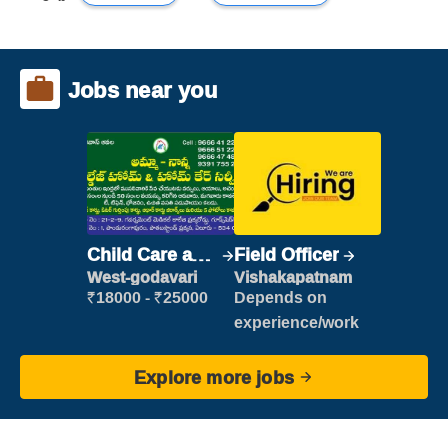
Jobs near you
Child Care and
Field Officer
Patient care
West-godavari
Vishakapatnam
₹18000 - ₹25000
Depends on
experience/work
Explore more jobs