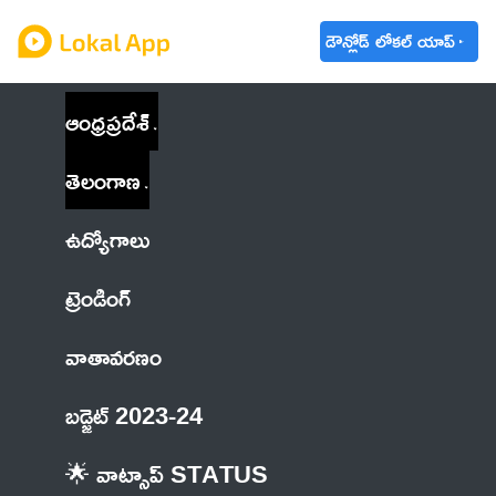
డౌన్లోడ్ లోకల్ యాప్
ఆంధ్రప్రదేశ్
తెలంగాణ
ఉద్యోగాలు
ట్రెండింగ్
వాతావరణం
బడ్జెట్ 2023-24
🌟 వాట్సాప్ STATUS