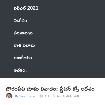
ఐపీఎల్ 2021
వినోదం
పంచాంగం
రాశి ఫలాలు
రాజకీయం
అనేకం
బౌరంపేట భూమి వివాదం: స్టేటస్ క్వో ఆదేశం
By Naveen Kumar
363
Apr 30, 2026, 04:04 IST