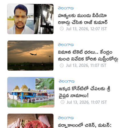
తెలంగాణ
హత్యలకు ముందు వీడియో
రికార్డు చేసిన రాజ్ కుమార్
Jul 13, 2026, 12:07 IST
తెలంగాణ
విమాన టికెట్‌ ధరలు.. కేంద్రం
నుంచి నివేదిక కోరిన సుప్రీంకోర్టు
Jul 13, 2026, 11:07 IST
తెలంగాణ
ఇక్కడ కోనేటిలో చేపలకు శ్రీ
వైష్ణవ నామాలు!
Jul 13, 2026, 11:07 IST
తెలంగాణ
వర్షాకాలంలో చికెన్, మటన్: