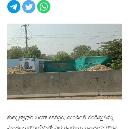
కుత్బుల్లాపూర్ నియోజకవర్గం, దుండిగల్ గండిమైసమ్మ
మండలం బౌరంపేటలో ప్రభుత్వ భూమి వివాదంపై గౌరవ