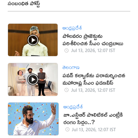
సంబంధిత పోస్ట్
ఆంధ్రప్రదేశ్
పోలవరం ప్రాజెక్టును
పరిశీలించిన సీఎం చంద్రబాబు
Jul 13, 2026, 12:07 IST
తెలంగాణ
పవన్ కల్యాణ్‌ను పరామర్శించిన
మహారాష్ట్ర సీఎం ఫడణవీస్
Jul 13, 2026, 12:07 IST
ఆంధ్రప్రదేశ్
జూ.ఎన్టీఆర్‌ పొలిటికల్‌ ఎంట్రీకి
రంగం సిద్ధం..?
Jul 13, 2026, 12:07 IST