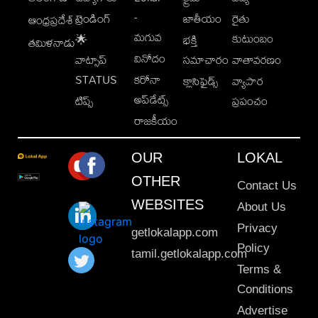
-
ట్రెండింగ్
జాతీయం
రైతు
ఆంధ్రప్రదేశ్
మగువ
కుటుంబం
🌟
భక్తి
తమిళనాడు
వినోదం
వాట్సాప్
సమాచారం
వాతావరణం
STATUS
కరోనా
క్లాసిఫైడ్స్
వ్యాపార
అప్‌డేట్స్
టిప్స్
ప్రపంచం
రాజకీయం
OUR
LOKAL
OTHER
Contact Us
WEBSITES
About Us
Privacy
getlokalapp.com
Policy
tamil.getlokalapp.com
Terms &
Conditions
Advertise