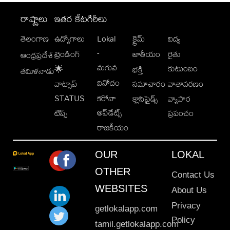
రాష్ట్రాలు
ఇతర కేటగిరీలు
తెలంగాణ
ఉద్యోగాలు
Lokal
క్రైమ్
విద్య
-
ట్రెండింగ్
జాతీయం
రైతు
ఆంధ్రప్రదేశ్
మగువ
కుటుంబం
🌟
భక్తి
తమిళనాడు
వినోదం
వాట్సాప్
సమాచారం
వాతావరణం
STATUS
కరోనా
క్లాసిఫైడ్స్
వ్యాపార
అప్‌డేట్స్
టిప్స్
ప్రపంచం
రాజకీయం
OUR
LOKAL
OTHER
Contact Us
WEBSITES
About Us
Privacy
getlokalapp.com
Policy
tamil.getlokalapp.com