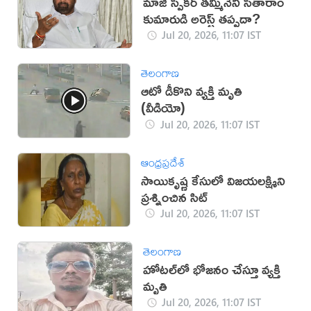
మాజీ స్పీకర్ తమ్మినేని సీతారాం
కుమారుడి అరెస్ట్ తప్పదా?
Jul 20, 2026, 11:07 IST
తెలంగాణ
ఆటో డీకొని వ్యక్తి మృతి
(వీడియో)
Jul 20, 2026, 11:07 IST
ఆంధ్రప్రదేశ్
సాయికృష్ణ కేసులో విజయలక్ష్మిని
ప్రశ్నించిన సిట్
Jul 20, 2026, 11:07 IST
తెలంగాణ
హోటల్‌లో భోజనం చేస్తూ వ్యక్తి
మృతి
Jul 20, 2026, 11:07 IST