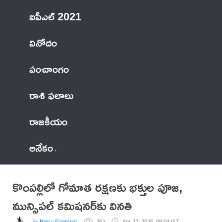
ఐపీఎల్ 2021
వినోదం
పంచాంగం
రాశి ఫలాలు
రాజకీయం
అనేకం
కొంపల్లిలో గోమాత రక్షణకు భక్తుల పూజ,
మున్సిపల్ కమిషనర్‌కు వినతి
By Ramu Polampalli
262
Apr 27, 2026, 09:04 IST