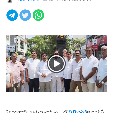
హైదరాబాద్, కుత్బుల్లాపూర్ పరిధిలో
ని కొంపల్
లి జయభేరి