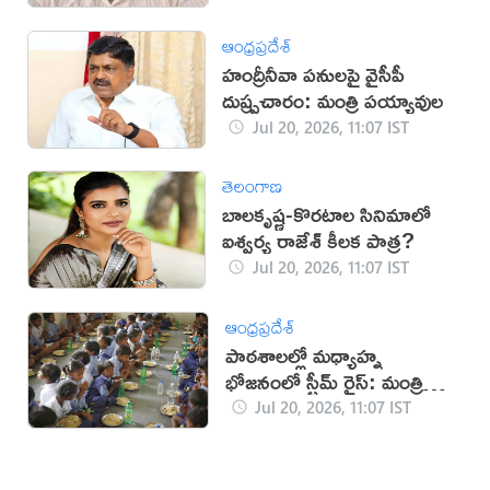
ఆంధ్రప్రదేశ్
హంద్రీనీవా పనులపై వైసీపీ
దుష్ప్రచారం: మంత్రి పయ్యావుల
Jul 20, 2026, 11:07 IST
తెలంగాణ
బాలకృష్ణ-కొరటాల సినిమాలో
ఐశ్వర్య రాజేశ్ కీలక పాత్ర?
Jul 20, 2026, 11:07 IST
ఆంధ్రప్రదేశ్
పాఠశాలల్లో మధ్యాహ్న
భోజనంలో స్టీమ్ రైస్: మంత్రి
నాదెండ్ల
Jul 20, 2026, 11:07 IST