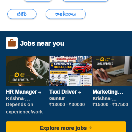
బీజేపీ
రాజకీయాలు
Jobs near you
HR Manager
Taxi Driver
Marketing
Executive
Krishna-
Guntur
Krishna-
vijayawada
vijayawada
Depends on
₹13000 - ₹30000
₹15000 - ₹17500
experience/work
Explore more jobs