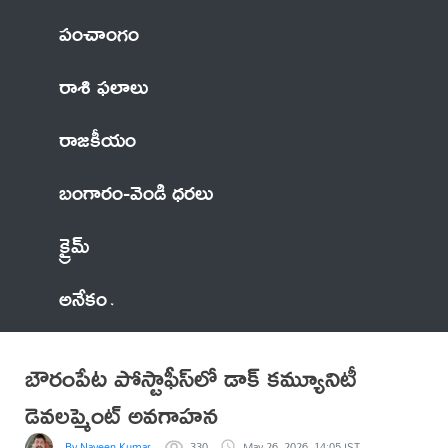
పంచాంగం
రాశి ఫలాలు
రాజకీయం
బంగారం-వెండి ధరలు
క్రైమ్
అనేకం
బౌరంపేట పోస్టాఫీస్‌లో డాక్ కమ్యూనిటీ
డెవలప్మెంట్ అవగాహన
By Naveen Kumar
330
May 26, 2026, 14:05 IST