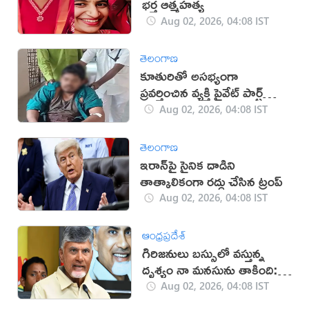
భర్త ఆత్మహత్య
Aug 02, 2026, 04:08 IST
తెలంగాణ
కూతురితో అసభ్యంగా
ప్రవర్తించిన వ్యక్తి ప్రైవేట్ పార్ట్‌ను
కోసిన మహిళ
Aug 02, 2026, 04:08 IST
తెలంగాణ
ఇరాన్‌పై సైనిక దాడిని
తాత్కాలికంగా రద్దు చేసిన ట్రంప్
Aug 02, 2026, 04:08 IST
ఆంధ్రప్రదేశ్
గిరిజనులు బస్సులో వస్తున్న
దృశ్యం నా మనసును తాకింది:
సీఎం చంద్రబాబు
Aug 02, 2026, 04:08 IST