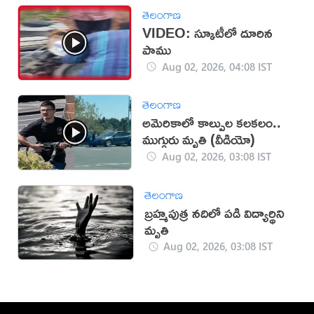
తెలంగాణ
VIDEO: స్కూటీలో దూరిన
పాము
Aug 02, 2026, 04:08 IST
తెలంగాణ
అమెరికాలో కాల్పుల కలకలం..
ముగ్గురు మృతి (వీడియో)
Aug 02, 2026, 03:08 IST
తెలంగాణ
బ్రహ్మపుత్ర నదిలో పడి విద్యార్థిని
మృతి
Aug 02, 2026, 03:08 IST