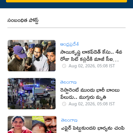
సంబంధిత పోస్ట్
ఆంధ్రప్రదేశ్
సాయికృష్ణ లాకప్‌డెత్ కేసు.. 4వ
రోజు సిట్ కస్టడీకి మాజీ సీఐ
నాగరాజు
Aug 02, 2026, 05:08 IST
తెలంగాణ
రెస్టారెంట్ ముందు భారీ బాంబు
పేలుడు.. ముగ్గురు మృతి
Aug 02, 2026, 05:08 IST
తెలంగాణ
ఎఫైర్ పెట్టుకుందని భార్యను చంపి