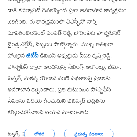
డాక్ కమ్యూనిటీ డెవలప్మెంట్ ప్రజా అవగాహన కార్యక్రమం
జరిగింది. ఈ కార్యక్రమంలో ఏఎస్పీవో నార్త్
సూపరింటెండెంట్ సంపత్ రెడ్డి, బౌరంపేట పోస్టాఫీసర్
బైండ్ల ఎల్లేష్, సిబ్బంది పాల్గొన్నారు. ముఖ్య అతిథిగా
హాజరైన
బీజేపీ
డివిజన్ అధ్యక్షుడు పీసరి కృష్ణారెడ్డి,
పోస్టాఫీస్ ద్వారా అందిస్తున్న సేవింగ్స్ అకౌంట్లు, బీమా,
పెన్షన్, సుకన్య యోజన వంటి పథకాలపై ప్రజలకు
అవగాహన కల్పించారు. ప్రతి కుటుంబం పోస్టాఫీస్
సేవలను వినియోగించుకుని భవిష్యత్ భద్రతను
కల్పించుకోవాలని ఆయన సూచించారు.
ట్యాగ్స్ :
లోకల్
ప్రభుత్వ పథకాలు