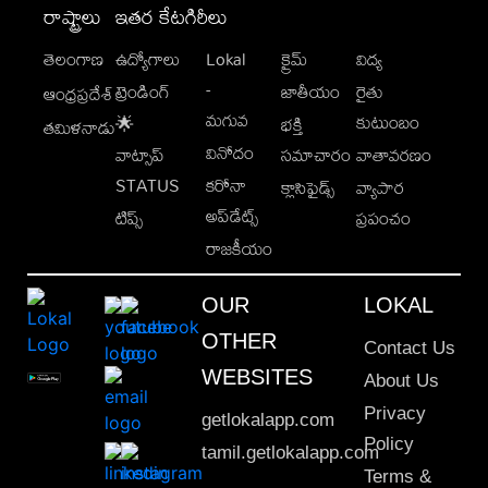
రాష్ట్రాలు
ఇతర కేటగిరీలు
తెలంగాణ
ఉద్యోగాలు
Lokal
క్రైమ్
విద్య
-
ట్రెండింగ్
జాతీయం
రైతు
ఆంధ్రప్రదేశ్
మగువ
కుటుంబం
🌟
భక్తి
తమిళనాడు
వినోదం
వాట్సాప్
సమాచారం
వాతావరణం
STATUS
కరోనా
క్లాసిఫైడ్స్
వ్యాపార
అప్‌డేట్స్
టిప్స్
ప్రపంచం
రాజకీయం
OUR
LOKAL
OTHER
Contact Us
WEBSITES
About Us
Privacy
getlokalapp.com
Policy
tamil.getlokalapp.com
Terms &