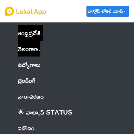
డౌన్లోడ్ లోకల్ యాప్
ఆంధ్రప్రదేశ్
తెలంగాణ
ఉద్యోగాలు
ట్రెండింగ్
వాతావరణం
🌟 వాట్సాప్ STATUS
వినోదం