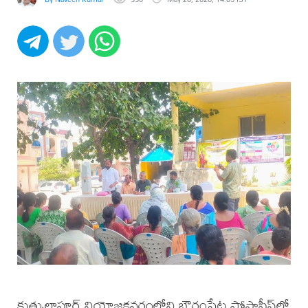
కుత్బుల్లాపూర్ నియోజకవర్గంలోని బౌరంపేట పోస్టాఫీస్‌లో