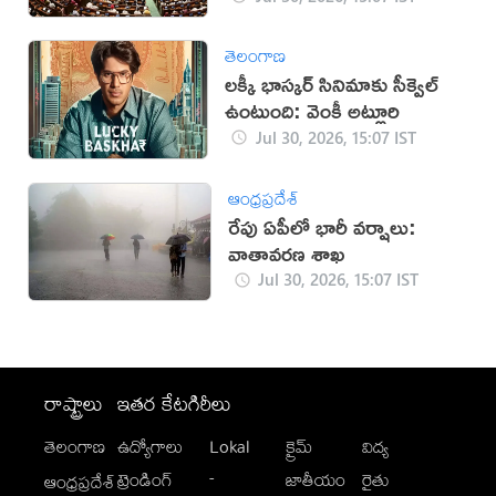
తెలంగాణ
లక్కీ భాస్కర్ సినిమాకు సీక్వెల్
ఉంటుంది: వెంకీ అట్లూరి
Jul 30, 2026, 15:07 IST
ఆంధ్రప్రదేశ్
రేపు ఏపీలో భారీ వర్షాలు:
వాతావరణ శాఖ
Jul 30, 2026, 15:07 IST
రాష్ట్రాలు
ఇతర కేటగిరీలు
తెలంగాణ
ఉద్యోగాలు
Lokal
క్రైమ్
విద్య
-
ట్రెండింగ్
జాతీయం
రైతు
ఆంధ్రప్రదేశ్