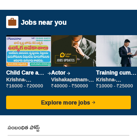
Jobs near you
Child Care and
Actor
Training cum
Patient care
Placement
Krishna-
Vishakapatnam-
Krishna-
vijayawada
new
vijayawada
₹16000 - ₹20000
₹40000 - ₹50000
₹10000 - ₹25000
Explore more jobs
సంబంధిత పోస్ట్