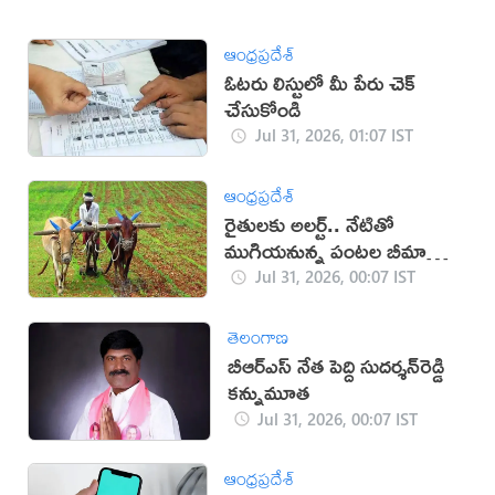
ఆంధ్రప్రదేశ్
ఓటరు లిస్టులో మీ పేరు చెక్
చేసుకోండి
Jul 31, 2026, 01:07 IST
ఆంధ్రప్రదేశ్
రైతులకు అలర్ట్.. నేటితో
ముగియనున్న పంటల బీమా
గడువు
Jul 31, 2026, 00:07 IST
తెలంగాణ
బీఆర్‌ఎస్ నేత పెద్ది సుదర్శన్‌రెడ్డి
కన్నుమూత
Jul 31, 2026, 00:07 IST
ఆంధ్రప్రదేశ్