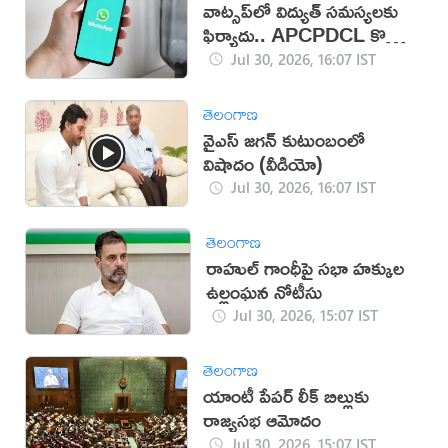
వాట్సప్‌లో విద్యుత్ సమస్యలకు
ఫిర్యాదు.. APCPDCL కొత్త
సేవలు
Jul 30, 2026, 16:07 IST
తెలంగాణ
వైఎస్ జగన్ కుటుంబంలో
విషాదం (వీడియో)
Jul 30, 2026, 16:07 IST
తెలంగాణ
రాహుల్ గాంధీపై సభా హక్కుల
ఉల్లంఘన నోటీసు
Jul 30, 2026, 15:07 IST
తెలంగాణ
యాంటీ పేపర్ లీక్ బిల్లుకు
రాజ్యసభ ఆమోదం
Jul 30, 2026, 15:07 IST