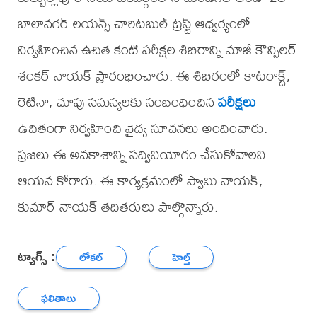
బాలానగర్ లయన్స్ చారిటబుల్ ట్రస్ట్ ఆధ్వర్యంలో
నిర్వహించిన ఉచిత కంటి పరీక్షల శిబిరాన్ని మాజీ కౌన్సిలర్
శంకర్ నాయక్ ప్రారంభించారు. ఈ శిబిరంలో కాటరాక్ట్,
రెటినా, చూపు సమస్యలకు సంబంధించిన
పరీక్షలు
ఉచితంగా నిర్వహించి వైద్య సూచనలు అందించారు.
ప్రజలు ఈ అవకాశాన్ని సద్వినియోగం చేసుకోవాలని
ఆయన కోరారు. ఈ కార్యక్రమంలో స్వామి నాయక్,
కుమార్ నాయక్ తదితరులు పాల్గొన్నారు.
ట్యాగ్స్ :
లోకల్
హెల్త్
ఫలితాలు