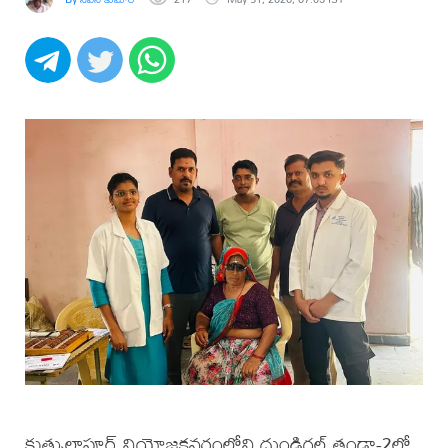
కుత్బుల్లాపూర్ నియోజకవర్గంలోని దుండిగల్ తండా-2లో