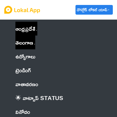
డౌన్లోడ్ లోకల్ యాప్
ఆంధ్రప్రదేశ్
తెలంగాణ
ఉద్యోగాలు
ట్రెండింగ్
వాతావరణం
🌟 వాట్సాప్ STATUS
వినోదం