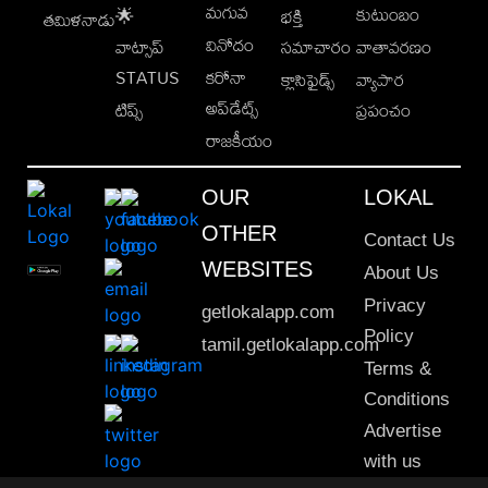
మగువ
కుటుంబం
🌟
భక్తి
తమిళనాడు
వినోదం
వాట్సాప్
సమాచారం
వాతావరణం
STATUS
కరోనా
క్లాసిఫైడ్స్
వ్యాపార
అప్‌డేట్స్
టిప్స్
ప్రపంచం
రాజకీయం
OUR
LOKAL
OTHER
Contact Us
WEBSITES
About Us
Privacy
getlokalapp.com
Policy
tamil.getlokalapp.com
Terms &
Conditions
Advertise
with us