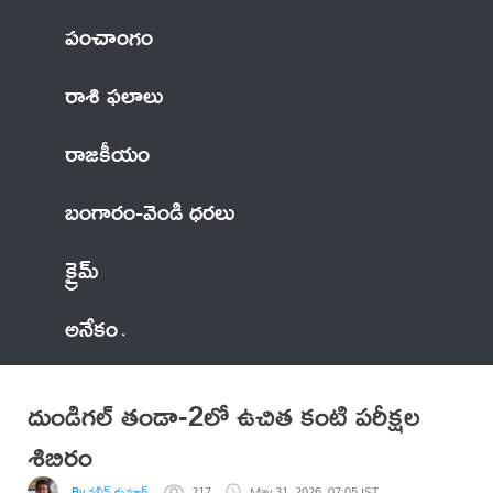
పంచాంగం
రాశి ఫలాలు
రాజకీయం
బంగారం-వెండి ధరలు
క్రైమ్
అనేకం
దుండిగల్ తండా-2లో ఉచిత కంటి పరీక్షల
శిబిరం
By నవీన్ కుమార్
217
May 31, 2026, 07:05 IST