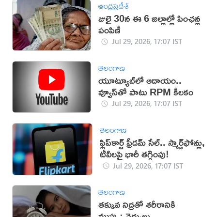
ఆంధ్రప్రదేశ్
జులై 30న ఈ 6 జిల్లాల్లో పింఛన్ల
పంపిణీ
Jul 29, 2026, 17:07 IST
తెలంగాణ
యూట్యూబ్‌లో ఆదాయం..
వ్యూస్‌తో పాటు RPM కీలకం
Jul 29, 2026, 17:07 IST
తెలంగాణ
ఫ్లిప్‌కార్ట్ ఫ్రీడమ్ సేల్.. స్మార్ట్‌ఫోన్లు,
టీవీలపై భారీ తగ్గింపు!
Jul 29, 2026, 17:07 IST
తెలంగాణ
తక్కువ నిద్రతో శరీరానికి
ముప్పు: వైద్యులు