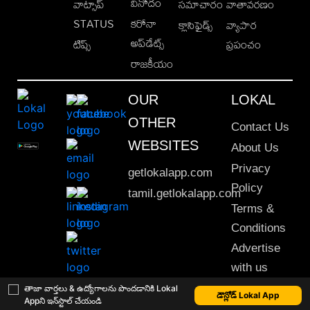
వినోదం
వాట్సాప్
సమాచారం
వాతావరణం
STATUS
కరోనా
క్లాసిఫైడ్స్
వ్యాపార
అప్‌డేట్స్
టిప్స్
ప్రపంచం
రాజకీయం
OUR
LOKAL
OTHER
Contact Us
WEBSITES
About Us
Privacy
getlokalapp.com
Policy
tamil.getlokalapp.com
Terms &
Conditions
Advertise
with us
Sitemap
తాజా వార్తలు & ఉద్యోగాలను పొందడానికి Lokal
డౌన్లోడ్ Lokal App
Appని ఇన్‌స్టాల్ చేయండి
This material may not be published, transmitted, rewritten or redistributed. © 2020 Lokal App. All rights reserved.