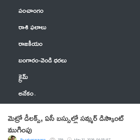
పంచాంగం
రాశి ఫలాలు
రాజకీయం
బంగారం-వెండి ధరలు
క్రైమ్
అనేకం
మెట్రో డీలక్స్, ఏసీ బస్సుల్లో సమ్మర్ డిస్కౌంట్
ముగింపు
By satyanarayana
259
May 31, 2026, 04:05 IST