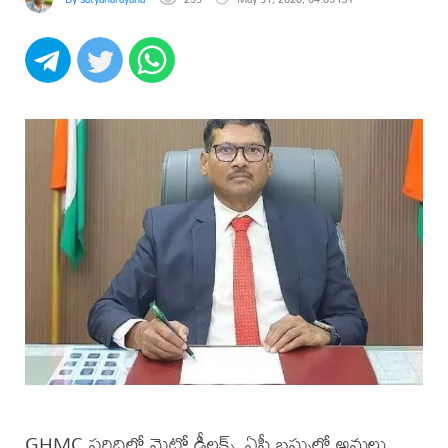
GHMC పరిధిలో మెట్రో డీలక్స్, ఏసీ బస్సుల్లో అమలు