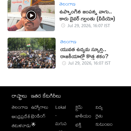
తెలంగాణ
ఉప్పొంగిన జంపన్న వాగు..
కారు డ్రైవర్ గల్లంతు (వీడియో)
Jul 29, 2026, 16:07 IST
తెలంగాణ
యువత ఉద్యమ స్ఫూర్తి..
రాజకీయాల్లో కొత్త శకం?
Jul 29, 2026, 16:07 IST
రాష్ట్రాలు
ఇతర కేటగిరీలు
తెలంగాణ
ఉద్యోగాలు
Lokal
క్రైమ్
విద్య
-
ట్రెండింగ్
జాతీయం
రైతు
ఆంధ్రప్రదేశ్
మగువ
కుటుంబం
🌟
భక్తి
తమిళనాడు