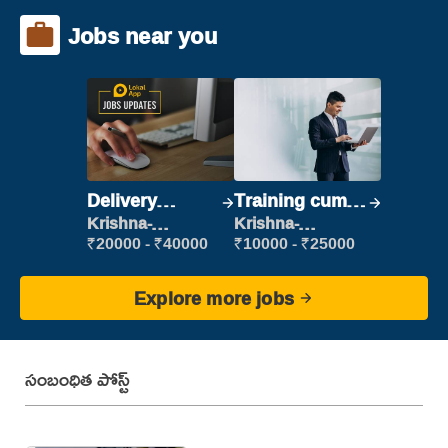
Jobs near you
Delivery
Training cum
Executive
Placement
Krishna-
Krishna-
vijayawada
vijayawada
₹20000 - ₹40000
₹10000 - ₹25000
Explore more jobs
సంబంధిత పోస్ట్