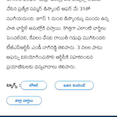
చేసిన ప్రత్యేక సమ్మర్ డిస్కౌంట్ ఆఫర్ మే 31తో
ముగియనుంది. జూన్ 1 నుంచి డిస్కౌంట్కు ముందు ఉన్న
పాత ఛార్జీలే అమల్లోకి వస్తాయి. కొత్తగా ఎలాంటి ఛార్జీలు
పెంచలేదని, కేవలం వేసవి రాయితీ గడువు ముగిసిందని
టీజీఎస్ఆర్టీసీ ఎండీ నాగిరెడ్డి తెలిపారు. 3 నెలల పాటు
ఆఫర్ను వినియోగించుకొని ఆర్టీసీకి సహకరించిన
ప్రయాణికులకు ధన్యవాదాలు తెలిపారు.
ట్యాగ్స్ :
లోకల్
ఇతర కంటెంట్
జిల్లా వార్తలు