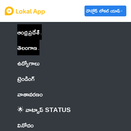
డౌన్లోడ్ లోకల్ యాప్
ఆంధ్రప్రదేశ్
తెలంగాణ
ఉద్యోగాలు
ట్రెండింగ్
వాతావరణం
🌟 వాట్సాప్ STATUS
వినోదం