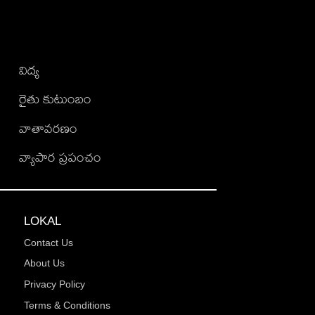
విద్య
రైతు కుటుంబం
వాతావరణం
వ్యాపార ప్రపంచం
LOKAL
Contact Us
About Us
Privacy Policy
Terms & Conditions