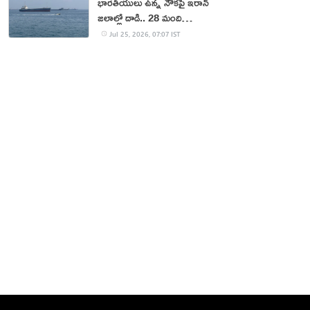
భార‌తీయులు ఉన్న నౌక‌పై ఇరాన్
జ‌లాల్లో దాడి.. 28 మంది
సుర‌క్షితం
Jul 25, 2026, 07:07 IST