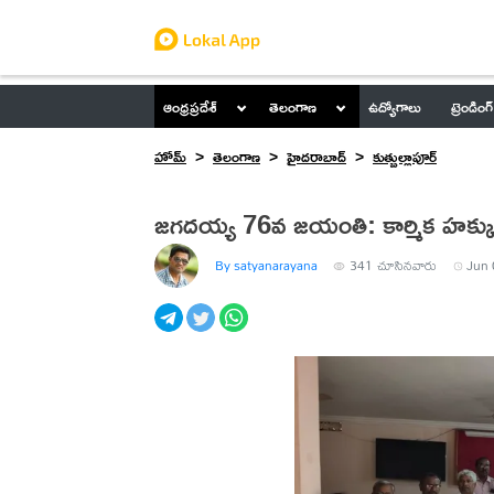
ఆంధ్రప్రదేశ్
తెలంగాణ
ఉద్యోగాలు
ట్రెండింగ్
హోమ్
తెలంగాణ
హైదరాబాద్
కుత్బుల్లాపూర్
జగదయ్య 76వ జయంతి: కార్మిక హక్కుల 
By satyanarayana
341
చూసినవారు
Jun 