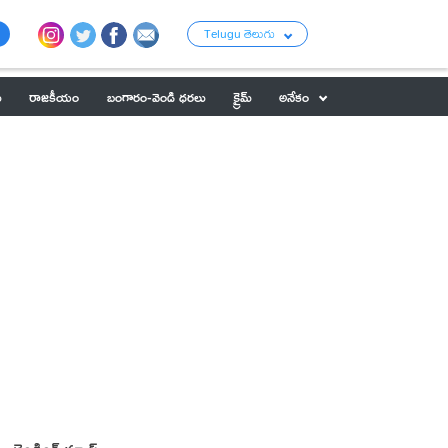
Telugu తెలుగు
ు
రాజకీయం
బంగారం-వెండి ధరలు
క్రైమ్
అనేకం