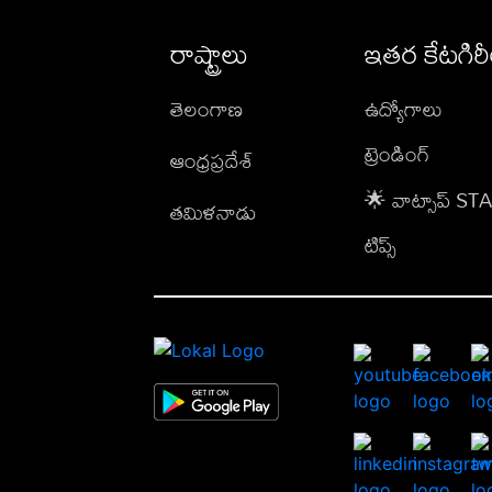
రాష్ట్రాలు
ఇతర కేటగిర
తెలంగాణ
ఉద్యోగాలు
ట్రెండింగ్
ఆంధ్రప్రదేశ్
🌟 వాట్సాప్ S
తమిళనాడు
టిప్స్