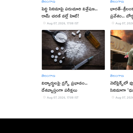
తెలంగాణ
తెలంగాణ
పెద్ది సినిమాపై పరుచూరి విశ్లేషణ..
భారత్-శ్రీలం
రామ్ చరణ్ వల్లే హిట్!
ప్రవేశం.. బోర
Aug 07, 2026, 17:08 IST
Aug 07, 2026
తెలంగాణ
తెలంగాణ
విద్యార్థులపై డ్రగ్స్ ప్రభావం..
నెట్‌ఫ్లిక్స్‌లో
దేశవ్యాప్తంగా పరీక్షలు
సినిమాగా ‘ధు
Aug 07, 2026, 17:08 IST
Aug 07, 2026