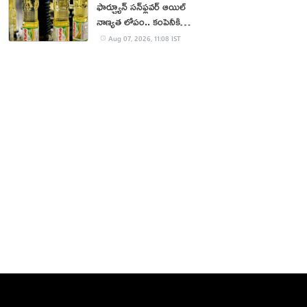
ఫార్చ్యూన్ సన్‌ఫ్లవర్ ఆయిల్
నాణ్యత లోపం.. కంపెనీకి
జరిమానా
Aug 07, 2026, 11:08 IST