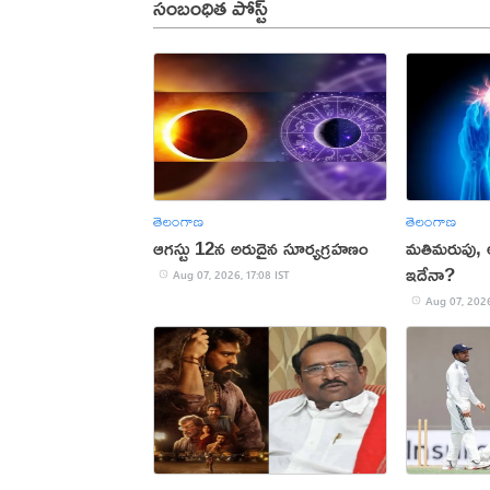
సంబంధిత పోస్ట్
తెలంగాణ
తెలంగాణ
ఆగస్టు 12న అరుదైన సూర్యగ్రహణం
మతిమరుపు,
ఇదేనా?
Aug 07, 2026, 17:08 IST
Aug 07, 2026