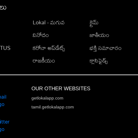
ీలు
Lokal - మగువ
క్రైమ్
వినోదం
జాతీయం
TATUS
కరోనా అప్‌డేట్స్
భక్తి సమాచారం
రాజకీయం
క్లాసిఫైడ్స్
OUR OTHER WEBSITES
getlokalapp.com
tamil.getlokalapp.com