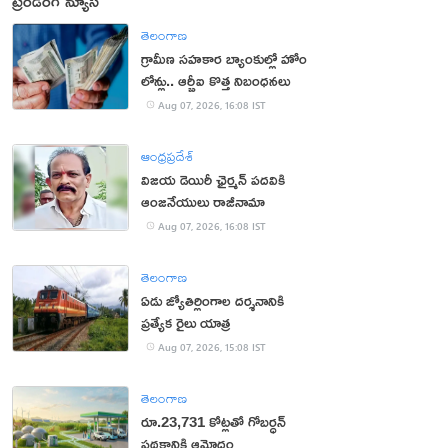
ట్రెండింగ్ న్యూస్
తెలంగాణ
గ్రామీణ సహకార బ్యాంకుల్లో హోం
లోన్లు.. ఆర్బీఐ కొత్త నిబంధనలు
Aug 07, 2026, 16:08 IST
ఆంధ్రప్రదేశ్
విజయ డెయిరీ ఛైర్మన్ పదవికి
ఆంజనేయులు రాజీనామా
Aug 07, 2026, 16:08 IST
తెలంగాణ
ఏడు జ్యోతిర్లింగాల దర్శనానికి
ప్రత్యేక రైలు యాత్ర
Aug 07, 2026, 15:08 IST
తెలంగాణ
రూ.23,731 కోట్లతో గోబర్ధన్
పథకానికి ఆమోదం