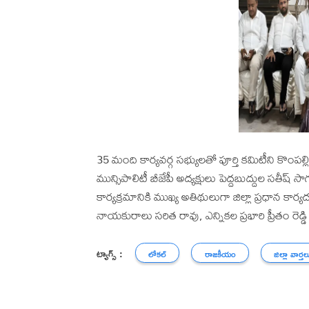
35 మంది కార్యవర్గ సభ్యులతో పూర్తి కమిటీని కొంపల్ల
మున్సిపాలిటీ బీజేపీ అద్యక్షులు పెద్దబుద్దుల సతీష్ 
కార్యక్రమానికి ముఖ్య అతిథులుగా జిల్లా ప్రధాన కార్యదర్శి
నాయకురాలు సరిత రావు, ఎన్నికల ప్రభారి ప్రీతం రెడ్డి వ
ట్యాగ్స్ :
లోకల్
రాజకీయం
జిల్లా వార్తల