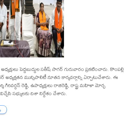
ి అధ్యక్షులు పెద్దబుద్దుల సతీష్ సాగర్ గురువారం ప్రకటించారు. కొంపల్లి
సాగర్ అధ్యక్షతన మున్సిపాలిటీ నూతన కార్యవర్గాన్ని ఏర్పాటుచేశారు. ఈ
 గిరివర్ధన్ రెడ్డి, ఉపాధ్యక్షులు రాజిరెడ్డి, రాష్ట్ర మహిళా మోర్చ
ిచ్చేసి సభ్యులకు దిశా నిర్దేశం చేశారు.
ు