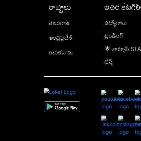
రాష్ట్రాలు
ఇతర కేటగిర
తెలంగాణ
ఉద్యోగాలు
ట్రెండింగ్
ఆంధ్రప్రదేశ్
🌟 వాట్సాప్ S
తమిళనాడు
టిప్స్