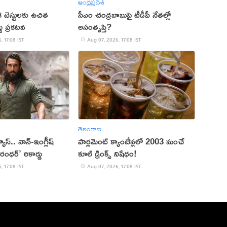
ఆంధ్రప్రదేశ్
క టెస్టులకు ఉచిత
సీఎం చంద్రబాబుపై టీడీపీ నేతల్లో
్డు ప్రకటన
అసంతృప్తి?
, 17:08 IST
Aug 07, 2026, 17:08 IST
తెలంగాణ
 వ్యూస్.. నాన్-ఇంగ్లీష్
పార్లమెంట్ క్యాంటీన్లలో 2003 నుంచే
రంధర్’ రికార్డు
కూల్ డ్రింక్స్ నిషేధం!
, 17:08 IST
Aug 07, 2026, 17:08 IST