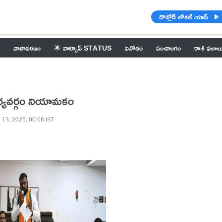
డౌన్లోడ్ లోకల్ యాప్
వాతావరణం
🌟 వాట్సాప్ STATUS
వినోదం
పంచాంగం
రాశి ఫలాల
ార్యవర్గం నియామకం
 13, 2025, 00:06 IST