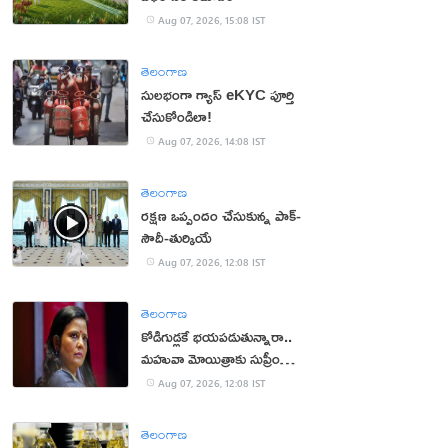
Aug 07, 2026, 15:08 IST
తెలంగాణ
సులభంగా గ్యాస్ eKYC పూర్తి
చేసుకోండిలా!
Aug 07, 2026, 14:08 IST
తెలంగాణ
రక్షణ ఒప్పందం చేసుకున్న పాక్‌-
సౌదీ-తుర్కియే
Aug 07, 2026, 12:08 IST
తెలంగాణ
కోడిగుడ్లకే భయపడుతున్నారా..
మహువా మోయిత్రాకు సుప్రీం
చురకలు
Aug 07, 2026, 12:08 IST
తెలంగాణ