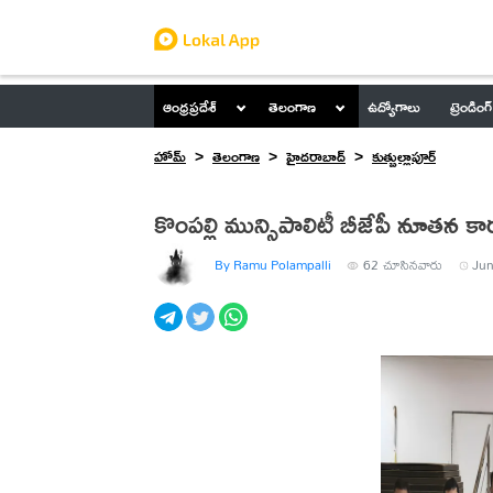
ఆంధ్రప్రదేశ్
తెలంగాణ
ఉద్యోగాలు
ట్రెండింగ్
హోమ్
తెలంగాణ
హైదరాబాద్
కుత్బుల్లాపూర్
కొంపల్లి మున్సిపాలిటీ బీజేపీ నూతన క
By Ramu Polampalli
62
చూసినవారు
Jun