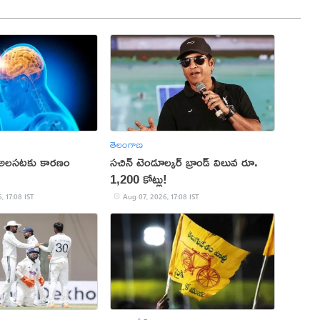
తెలంగాణ
 అలసటకు కారణం
సచిన్ టెండూల్కర్ బ్రాండ్ విలువ రూ.
1,200 కోట్లు!
, 17:08 IST
Aug 07, 2026, 17:08 IST