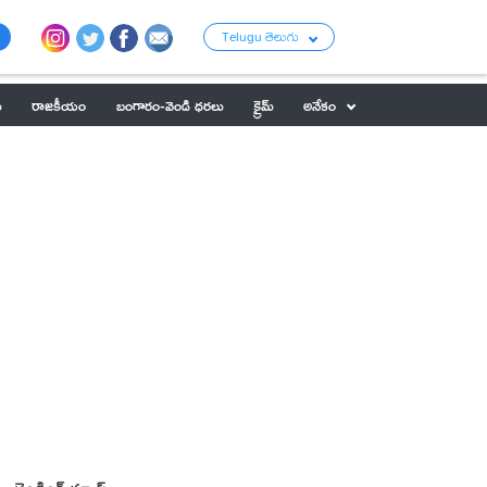
Telugu తెలుగు
ు
రాజకీయం
బంగారం-వెండి ధరలు
క్రైమ్
అనేకం