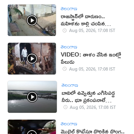
తెలంగాణ
రాజస్థాన్‌లో దారుణం..
మహిళను కాల్చి చంపిన
యువకుడు (వీడియో)
Aug 05, 2026, 17:08 IST
తెలంగాణ
VIDEO: తాళం వేసిన ఇంట్లో
పేలుడు
Aug 05, 2026, 17:08 IST
తెలంగాణ
బావిలో ఉవ్వెత్తున ఎగిసిపడ్డ
నీరు.. భూ ప్రకంపనాలే
కారణమా?
Aug 05, 2026, 17:08 IST
తెలంగాణ
మొబైల్ కొట్టేస్తూ దొరికిన దొంగ..