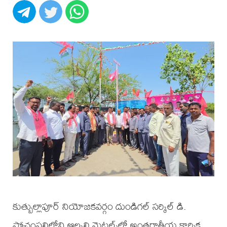
కుత్బుల్లాపూర్ నియోజకవర్గం దుండిగల్ సర్కిల్ డి.
పోచంపల్లిలోని ఆల్కలి మెటల్స్‌లో అంతర్జాతీయ కార్మిక