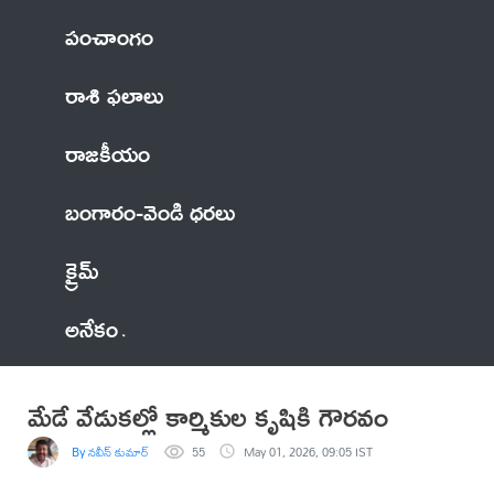
పంచాంగం
రాశి ఫలాలు
రాజకీయం
బంగారం-వెండి ధరలు
క్రైమ్
అనేకం
మేడే వేడుకల్లో కార్మికుల కృషికి గౌరవం
By నవీన్ కుమార్
55
May 01, 2026, 09:05 IST