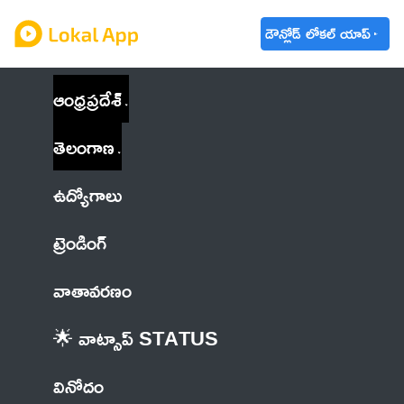
డౌన్లోడ్ లోకల్ యాప్
ఆంధ్రప్రదేశ్
తెలంగాణ
ఉద్యోగాలు
ట్రెండింగ్
వాతావరణం
🌟 వాట్సాప్ STATUS
వినోదం