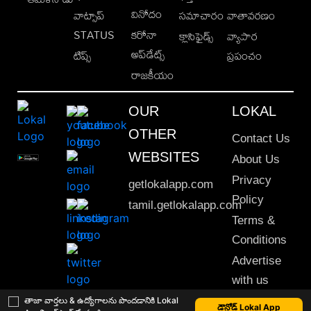
వినోదం
వాట్సాప్
సమాచారం
వాతావరణం
STATUS
కరోనా
క్లాసిఫైడ్స్
వ్యాపార
అప్‌డేట్స్
టిప్స్
ప్రపంచం
రాజకీయం
OUR
LOKAL
OTHER
Contact Us
WEBSITES
About Us
Privacy
getlokalapp.com
Policy
tamil.getlokalapp.com
Terms &
Conditions
Advertise
with us
Sitemap
తాజా వార్తలు & ఉద్యోగాలను పొందడానికి Lokal
డౌన్లోడ్ Lokal App