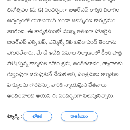
దినోత్సవం (మే డే) సందర్భంగా బిఆర్ఎస్ కార్మిక విభాగం
ఆధ్వర్యంలో యూనియన్ జెండా ఆవిష్కరణ కార్యక్రమం
జరిగింది. ఈ కార్యక్రమంలో ముఖ్య అతిథిగా హాజరైన
బిఆర్ఎస్ ఎల్పి విప్, ఎమ్మెల్యే కెపి వివేకానంద్ జెండాను
ఎగురవేశారు. మే డే అనేది సమాజ నిర్మాణంలో కీలక పాత్ర
పోషిస్తున్న కార్మికుల కఠోర శ్రమ, అంకితభావం, త్యాగాలకు
గుర్తింపుగా జరుపుకునే వేడుక అని, పరిశ్రమలు కార్మికుల
హక్కులను గౌరవిస్తూ, వారికి న్యాయమైన వేతనాలు
అందించాలని ఆయన ఈ సందర్భంగా పిలుపునిచ్చారు.
ట్యాగ్స్ :
లోకల్
రాజకీయం