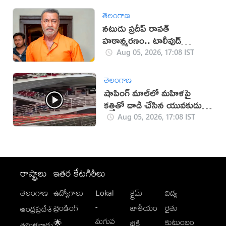
తెలంగాణ
నటుడు ప్రదీప్ రావత్
హఠాన్మరణం.. టాలీవుడ్
స్పందనపై విమర్శలు
Aug 05, 2026, 17:08 IST
తెలంగాణ
షాపింగ్ మాల్‌లో మహిళపై
కత్తితో దాడి చేసిన యువకుడు
(వీడియో)
Aug 05, 2026, 17:08 IST
రాష్ట్రాలు
ఇతర కేటగిరీలు
తెలంగాణ
ఉద్యోగాలు
Lokal
క్రైమ్
విద్య
-
ట్రెండింగ్
జాతీయం
రైతు
ఆంధ్రప్రదేశ్
మగువ
కుటుంబం
🌟
భక్తి
తమిళనాడు