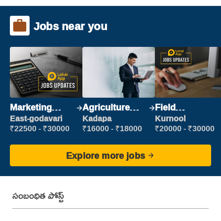
Jobs near you
Marketing
Agriculture
Field
Executive
Labour
Marketing
East-godavari
Kadapa
Kurnool
Executive
₹22500 - ₹30000
₹16000 - ₹18000
₹20000 - ₹30000
Explore more jobs
సంబంధిత పోస్ట్