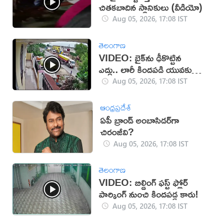
చితకబాదిన స్థానికులు (వీడియో)
Aug 05, 2026, 17:08 IST
తెలంగాణ
VIDEO: బైక్‌ను ఢీకొట్టిన
ఎద్దు.. లారీ కిందపడి యువకుడు
మృతి!
Aug 05, 2026, 17:08 IST
ఆంధ్రప్రదేశ్
ఏపీ బ్రాండ్ అంబాసిడర్‌గా
చిరంజీవి?
Aug 05, 2026, 17:08 IST
తెలంగాణ
VIDEO: బిల్డింగ్ ఫస్ట్ ఫ్లోర్
పార్కింగ్ నుంచి కిందపడ్డ కారు!
Aug 05, 2026, 17:08 IST