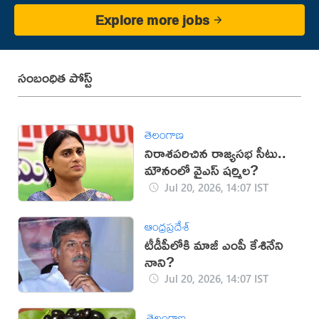
Explore more jobs
సంబంధిత పోస్ట్
తెలంగాణ
నిరాశపరిచిన రాజ్యసభ సీటు..
మౌనంలో వైఎస్ షర్మిల?
Jul 20, 2026, 14:07 IST
ఆంధ్రప్రదేశ్
టీడీపీలోకి మాజీ ఎంపీ కేశినేని
నాని?
Jul 20, 2026, 14:07 IST
తెలంగాణ