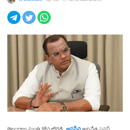
తెలంగాణ మంత్రి కోమటిరెడ్డి,
జనసేన
అధినేత పవన్