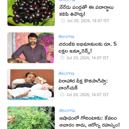
నేరేడు పండ్లతో ఈ పదార్థాలు
కలిపి తినొద్దు!
Jul 20, 2026, 14:07 IST
తెలంగాణ
చిరంజీవి అభిమానులకు రూ. 5
లక్షల ఇన్సూరెన్స్!
Jul 20, 2026, 14:07 IST
తెలంగాణ
నిరాహార దీక్ష కొనసాగిస్తా:
వాంగ్‌చుక్
Jul 20, 2026, 14:07 IST
తెలంగాణ
ఆషాఢంలో గోరింటాకు: కేవలం
ఆచారం కాదు, ఆరోగ్య రహస్యం!