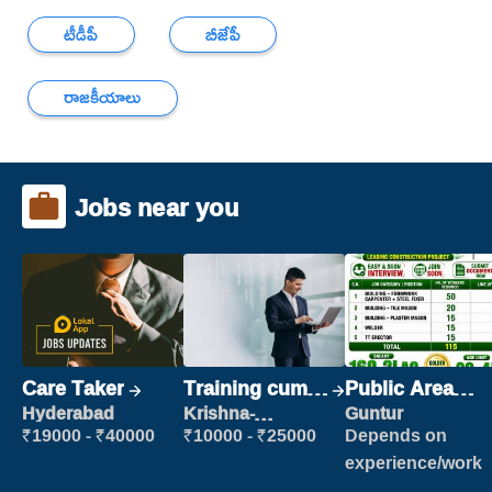
టీడీపీ
బీజేపీ
రాజకీయాలు
Jobs near you
Care Taker
Training cum
Public Area
Placement
Cleaner
Hyderabad
Krishna-
Guntur
vijayawada
₹19000 - ₹40000
₹10000 - ₹25000
Depends on
experience/work