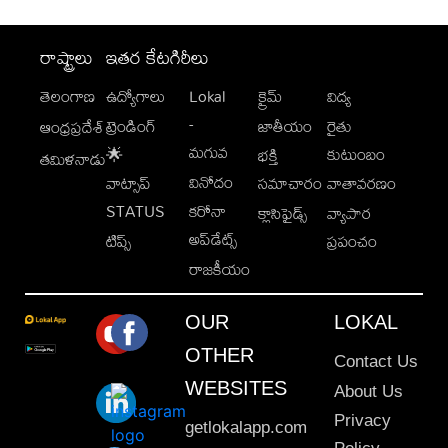
రాష్ట్రాలు
ఇతర కేటగిరీలు
తెలంగాణ
ఉద్యోగాలు
Lokal
క్రైమ్
విద్య
-
ట్రెండింగ్
జాతీయం
రైతు
ఆంధ్రప్రదేశ్
మగువ
కుటుంబం
🌟
భక్తి
తమిళనాడు
వినోదం
వాట్సాప్
సమాచారం
వాతావరణం
STATUS
కరోనా
క్లాసిఫైడ్స్
వ్యాపార
అప్‌డేట్స్
టిప్స్
ప్రపంచం
రాజకీయం
OUR
LOKAL
OTHER
Contact Us
WEBSITES
About Us
Privacy
getlokalapp.com