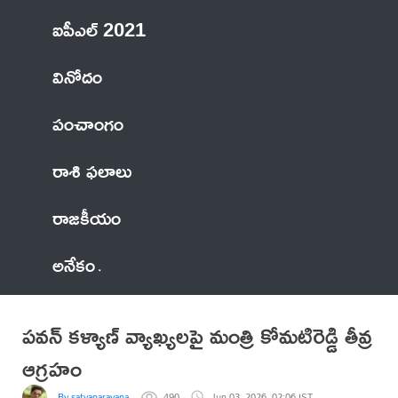
ఐపీఎల్ 2021
వినోదం
పంచాంగం
రాశి ఫలాలు
రాజకీయం
అనేకం
పవన్ కళ్యాణ్ వ్యాఖ్యలపై మంత్రి కోమటిరెడ్డి తీవ్ర
ఆగ్రహం
By satyanarayana
490
Jun 03, 2026, 02:06 IST