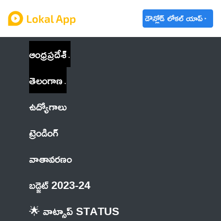
డౌన్లోడ్ లోకల్ యాప్
ఆంధ్రప్రదేశ్
తెలంగాణ
ఉద్యోగాలు
ట్రెండింగ్
వాతావరణం
బడ్జెట్ 2023-24
🌟 వాట్సాప్ STATUS