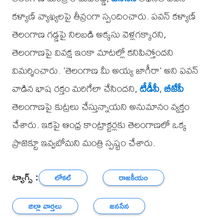
కళ్యాణ్ వ్యాఖ్యలపై తీవ్రంగా స్పందించారు. పవన్ కళ్యాణ్
తెలంగాణ గడ్డపై నిలబడి అక్కసు వెళ్లగక్కారని,
తెలంగాణపై వివక్ష ఇంకా మాటల్లో కనిపిస్తోందని
విమర్శించారు. 'తెలంగాణ మీ అయ్య జాగీరా' అని పవన్
వాడిన భాష రక్తం మరిగేలా చేసిందని,
టీడీపీ
,
బీజేపీ
తెలంగాణపై కుట్రలు చేస్తున్నాయని అనుమానం వ్యక్తం
చేశారు. ఇకపై ఆంధ్ర కాంట్రాక్టర్లకు తెలంగాణలో ఒక్క
ప్రాజెక్టూ ఇవ్వబోమని మంత్రి స్పష్టం చేశారు.
ట్యాగ్స్ :
లోకల్
రాజకీయం
జిల్లా వార్తలు
జనసేన