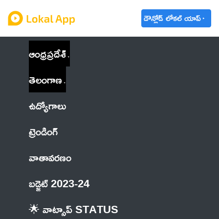
డౌన్లోడ్ లోకల్ యాప్
ఆంధ్రప్రదేశ్
తెలంగాణ
ఉద్యోగాలు
ట్రెండింగ్
వాతావరణం
బడ్జెట్ 2023-24
🌟 వాట్సాప్ STATUS