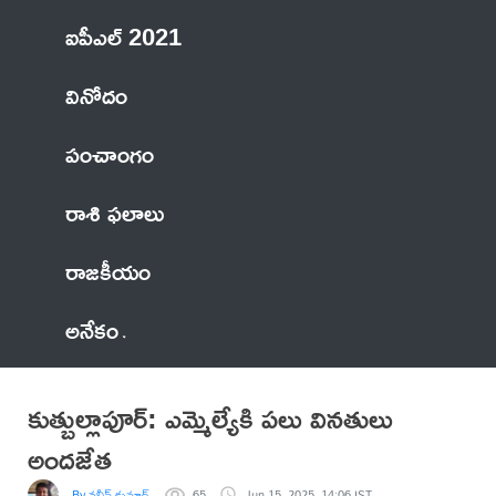
ఐపీఎల్ 2021
వినోదం
పంచాంగం
రాశి ఫలాలు
రాజకీయం
అనేకం
కుత్బుల్లాపూర్: ఎమ్మెల్యేకి పలు వినతులు
అందజేత
By నవీన్ కుమార్
65
Jun 15, 2025, 14:06 IST