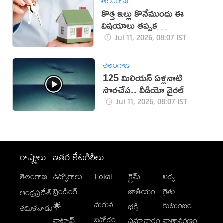
తెలంగాణ
కొత్త ఇల్లు కొనేముందు ఈ
విషయాలు తప్పక
పరిశీలించండి!
Jul 11, 2026, 08:07 IST
తెలంగాణ
125 మిలియన్ ఏళ్లనాటి
సొరచేప.. వీడియో వైరల్
Jul 11, 2026, 08:07 IST
రాష్ట్రాలు
ఇతర కేటగిరీలు
తెలంగాణ
ఉద్యోగాలు
Lokal
క్రైమ్
విద్య
-
ట్రెండింగ్
జాతీయం
రైతు
ఆంధ్రప్రదేశ్
మగువ
కుటుంబం
🌟
భక్తి
తమిళనాడు
వినోదం
వాట్సాప్
సమాచారం
వాతావరణం