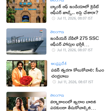
బ్యాంక్ ఆఫ్ ఇండియాలో క్రెడిట్
ఆఫీసర్ జాబ్స్‌.. అప్లై చేశారా?
Jul 11, 2026, 08:07 IST
తెలంగాణ
ఇండియన్ నేవీలో 275 SSC
ఆఫీసర్ పోస్టుల భర్తీకి
నోటిఫికేషన్
Jul 11, 2026, 08:07 IST
ఆంధ్రప్రదేశ్
పవన్‌ త్వరగా కోలుకోవాలి: సీఎం
చంద్రబాబు
Jul 11, 2026, 08:07 IST
తెలంగాణ
వర్షాకాలంలో జ్వరాల బారిన
పడకుండా తీసుకోవాల్సిన