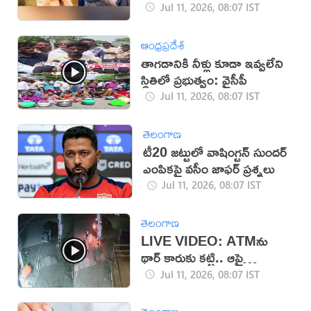
జాగ్రత్తలు ఇవే
Jul 11, 2026, 08:07 IST
ఆంధ్రప్రదేశ్
తాగడానికి నీళ్లు కూడా ఇవ్వలేని
స్థితిలో ప్రభుత్వం: వైసీపీ
Jul 11, 2026, 08:07 IST
తెలంగాణ
టీ20 జట్టులో వాషింగ్టన్ సుందర్
ఎంపికపై వసీం జాఫర్ ప్రశ్నలు
Jul 11, 2026, 08:07 IST
తెలంగాణ
LIVE VIDEO: ATMను
థార్ కారుకు కట్టి.. ఆపై
దోచేశారు
Jul 11, 2026, 08:07 IST