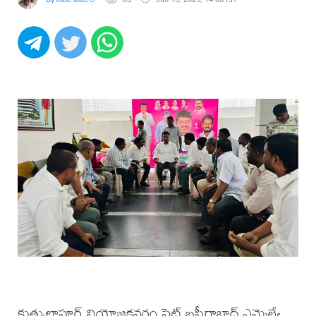
కుత్బుల్లాపూర్ నియోజకవర్గం పెట్ బషీరాబాద్ ఎమ్మెల్యే