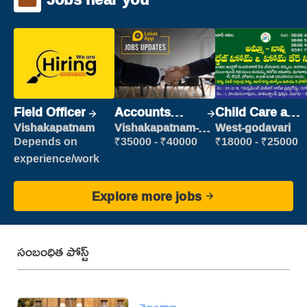
Field Officer
Accounts
Child Care and
Clerk
Patient care
Vishakapatnam
Vishakapatnam-
West-godavari
new
Depends on
₹35000 - ₹40000
₹18000 - ₹25000
experience/work
Explore more jobs
సంబంధిత పోస్ట్
తెలంగాణ