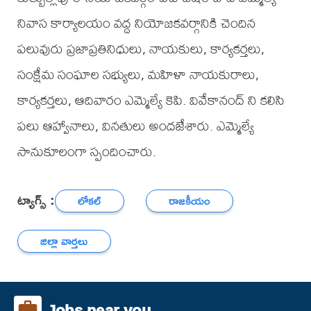
నివాస కార్యాలయం వద్ద నియోజకవర్గానికి చెందిన
పలువురు ప్రజాప్రతినిధులు, నాయకులు, కార్యకర్తలు,
సంక్షేమ సంఘాల సభ్యులు, మహిళా నాయకురాలు,
కార్యకర్తలు, ఆదివారం ఎమ్మెల్యే కెపి. వివేకానంద్ ని కలిసి
పలు ఆహ్వానాలు, వినతులు అందజేశారు. ఎమ్మెల్యే
సానుకూలంగా స్పందించారు.
ట్యాగ్స్ :
లోకల్
రాజకీయం
జిల్లా వార్తలు
Jobs near you