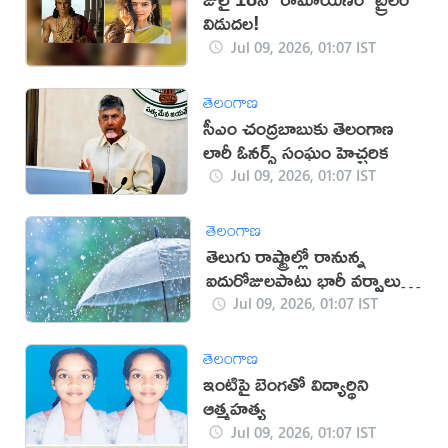
విడుదల!
Jul 09, 2026, 01:07 IST
తెలంగాణ
సీఎం చంద్రబాబుకు తెలంగాణ
లారీ ఓనర్స్‌ సంఘం హెచ్చరిక
Jul 09, 2026, 01:07 IST
తెలంగాణ
తెలుగు రాష్ట్రాల్లో రానున్న
ఐదురోజులపాటు భారీ వర్షాలు:
వాతావరణశాఖ
Jul 09, 2026, 01:07 IST
తెలంగాణ
ఇంటిపై బెంగతో విద్యార్థిని
ఆత్మహత్య
Jul 09, 2026, 01:07 IST