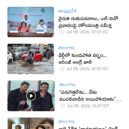
ఆంధ్రప్రదేశ్
నైరుతి రుతుపవనాలు, ఎల్-నినో
ప్రభావంపై హోంమంత్రి సమీక్ష
Jul 09, 2026, 01:07 IST
తెలంగాణ
ఢిల్లీలో కుండపోత వర్షం..
ఆరెంజ్ అలర్ట్ జారీ
Jul 09, 2026, 01:07 IST
తెలంగాణ
‘పరుగెత్తలేను.. నేను
ముసలివాడిని అయిపోయాను’:
ధోనీ (VIDEO)
Jul 09, 2026, 01:07 IST
తెలంగాణ
జులై 18న ‘రామాయణం’ ట్రైలర్