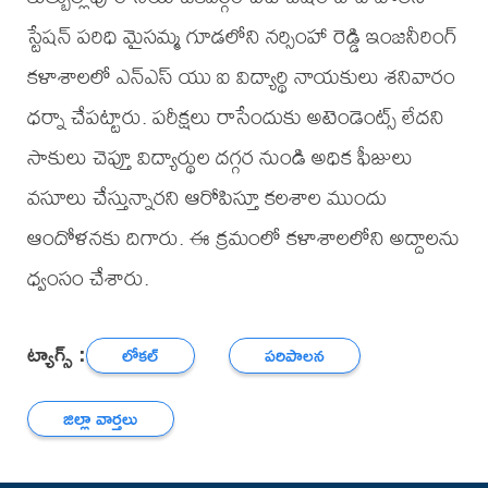
స్టేషన్ పరిధి మైసమ్మ గూడలోని నర్సింహా రెడ్డి ఇంజనీరింగ్
కళాశాలలో ఎన్ఎస్ యు ఐ విద్యార్థి నాయకులు శనివారం
ధర్నా చేపట్టారు. పరీక్షలు రాసేందుకు అటెండెంట్స్ లేదని
సాకులు చెప్తూ విద్యార్థుల దగ్గర నుండి అధిక ఫీజులు
వసూలు చేస్తున్నారని ఆరోపిస్తూ కలశాల ముందు
ఆందోళనకు దిగారు. ఈ క్రమంలో కళాశాలలోని అద్దాలను
ధ్వంసం చేశారు.
ట్యాగ్స్ :
లోకల్
పరిపాలన
జిల్లా వార్తలు