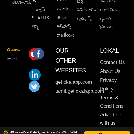
కుటుంబం
🌟
భక్తి
తమిళనాడు
వినోదం
వాట్సాప్
సమాచారం
వాతావరణం
STATUS
కరోనా
క్లాసిఫైడ్స్
వ్యాపార
అప్‌డేట్స్
టిప్స్
ప్రపంచం
రాజకీయం
OUR
LOKAL
OTHER
Contact Us
WEBSITES
About Us
Privacy
getlokalapp.com
Policy
tamil.getlokalapp.com
Terms &
Conditions
Advertise
with us
Sitemap
తాజా వార్తలు & ఉద్యోగాలను పొందడానికి Lokal