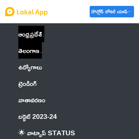
డౌన్లోడ్ లోకల్ యాప్
ఆంధ్రప్రదేశ్
తెలంగాణ
ఉద్యోగాలు
ట్రెండింగ్
వాతావరణం
బడ్జెట్ 2023-24
🌟 వాట్సాప్ STATUS