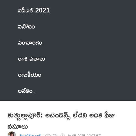
ఐపీఎల్ 2021
వినోదం
పంచాంగం
రాశి ఫలాలు
రాజకీయం
అనేకం
కుత్బుల్లాపూర్: అటెండెన్స్ లేదని అధిక ఫీజు
వసూలు
By నవీన్ కుమార్
76
Jul 05, 2025, 10:07 IST