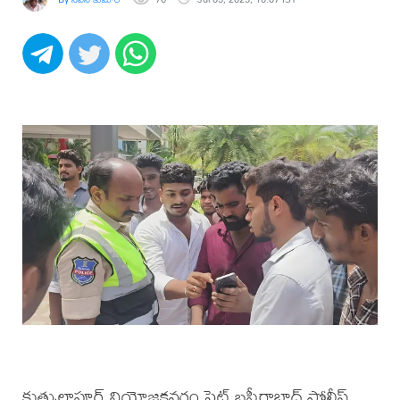
కుత్బుల్లాపూర్ నియోజకవర్గం పెట్ బషీరాబాద్ పోలీస్