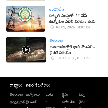
ఆంధ్రప్రదేశ్
విద్యుత్ సంస్థల్లో పనిచేసే
ఉద్యోగుల పదవీ విరమణ వయసు
పెంపు!
Jul 09, 2026, 01:07 IST
తెలంగాణ
జనావాసాల్లోకి భారీ మొసలి..
వైరల్ వీడియో
Jul 09, 2026, 01:07 IST
రాష్ట్రాలు
ఇతర కేటగిరీలు
తెలంగాణ
ఉద్యోగాలు
Lokal
క్రైమ్
విద్య
-
ట్రెండింగ్
జాతీయం
రైతు
ఆంధ్రప్రదేశ్
మగువ