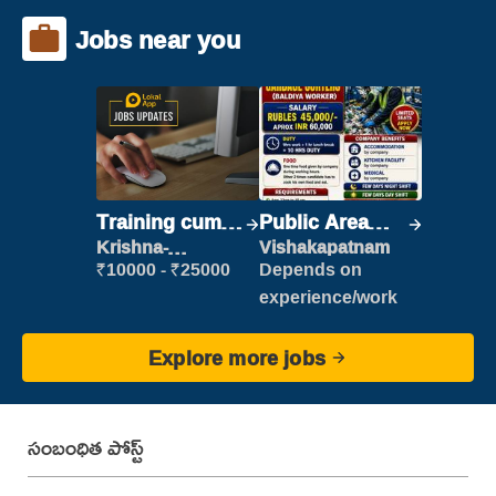
Jobs near you
Training cum
Public Area
Placement
Cleaner
Krishna-
Vishakapatnam
vijayawada
₹10000 - ₹25000
Depends on
experience/work
Explore more jobs
సంబంధిత పోస్ట్