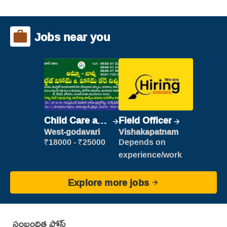
Jobs near you
Child Care and
Field Officer
Patient care
West-godavari
Vishakapatnam
₹18000 - ₹25000
Depends on
experience/work
Explore more jobs
సంబంధిత పోస్ట్