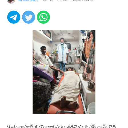
కుత్బుల్లాపూర్ నియోజక వర్గం జీడిమెట్ల పిఎస్ రామ్ రెడ్డి