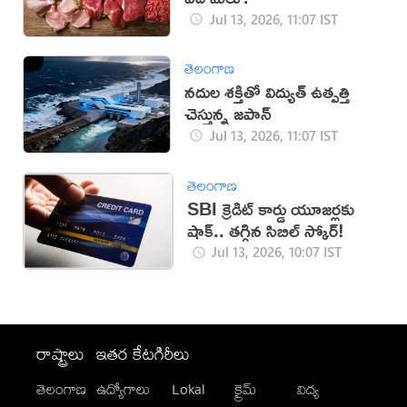
Jul 13, 2026, 11:07 IST
తెలంగాణ
నదుల శక్తితో విద్యుత్ ఉత్పత్తి
చెస్తున్న జపాన్
Jul 13, 2026, 11:07 IST
తెలంగాణ
SBI క్రెడిట్ కార్డు యూజర్లకు
షాక్.. తగ్గిన సిబిల్ స్కోర్!
Jul 13, 2026, 10:07 IST
రాష్ట్రాలు
ఇతర కేటగిరీలు
తెలంగాణ
ఉద్యోగాలు
Lokal
క్రైమ్
విద్య