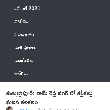
ఐపీఎల్ 2021
వినోదం
పంచాంగం
రాశి ఫలాలు
రాజకీయం
అనేకం
కుత్బుల్లాపూర్: రామ్ రెడ్డి నగర్ లో కల్తీకల్లు
ఘటన కలకలం
By నవీన్ కుమార్
75
Jul 14, 2025, 13:07 IST