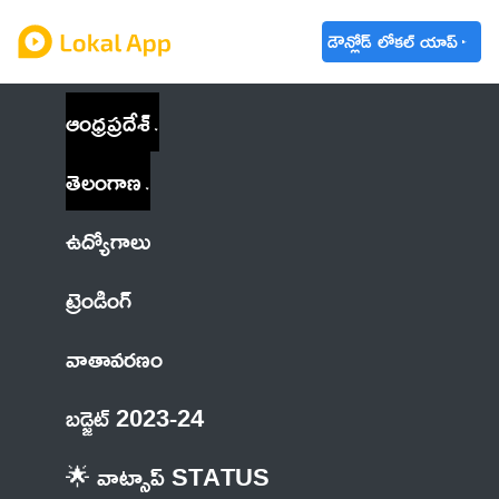
డౌన్లోడ్ లోకల్ యాప్
ఆంధ్రప్రదేశ్
తెలంగాణ
ఉద్యోగాలు
ట్రెండింగ్
వాతావరణం
బడ్జెట్ 2023-24
🌟 వాట్సాప్ STATUS