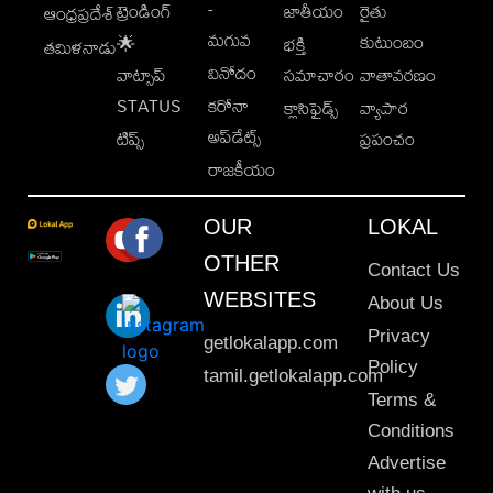
-
ట్రెండింగ్
జాతీయం
రైతు
ఆంధ్రప్రదేశ్
మగువ
కుటుంబం
🌟
భక్తి
తమిళనాడు
వినోదం
వాట్సాప్
సమాచారం
వాతావరణం
STATUS
కరోనా
క్లాసిఫైడ్స్
వ్యాపార
అప్‌డేట్స్
టిప్స్
ప్రపంచం
రాజకీయం
OUR
LOKAL
OTHER
Contact Us
WEBSITES
About Us
Privacy
getlokalapp.com
Policy
tamil.getlokalapp.com
Terms &
Conditions
Advertise