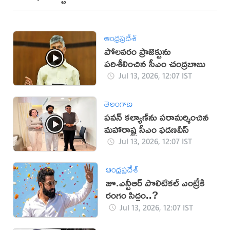
ఆంధ్రప్రదేశ్
పోలవరం ప్రాజెక్టును
పరిశీలించిన సీఎం చంద్రబాబు
Jul 13, 2026, 12:07 IST
తెలంగాణ
పవన్ కల్యాణ్‌ను పరామర్శించిన
మహారాష్ట్ర సీఎం ఫడణవీస్
Jul 13, 2026, 12:07 IST
ఆంధ్రప్రదేశ్
జూ.ఎన్టీఆర్‌ పొలిటికల్‌ ఎంట్రీకి
రంగం సిద్ధం..?
Jul 13, 2026, 12:07 IST