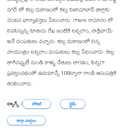
నగర్ లో కల్లు దుకాణంలో కల్లు నిజామాబాద్ జిల్లాకు
చెందిన భార్యాభర్తలు సేవించారు. గాజుల రామారం లో
నివసిస్తున్న కూతురు రేఖ ఇంటికి లచ్చిరాం, సాక్రిభాయ్
అనే దంపతులు వచ్చారు. కల్లు దుకాణంలో నిన్న
సాయంత్రం లచ్చిరాం దంపతులు కల్లు సేవించారు. కల్లు
తాగినప్పుటీ నుండి కాళ్ళు చేతులు లాగడం, పిచ్చిగా
ప్రవర్తించడంతో ఉదయాన్నే 108ద్వారా గాంధీ ఆసుపత్రికి
తరలించారు.
ట్యాగ్స్ :
లోకల్
క్రైమ్
జిల్లా వార్తలు