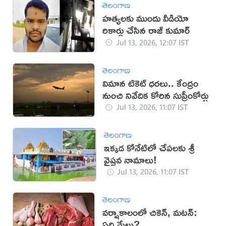
తెలంగాణ
హత్యలకు ముందు వీడియో
రికార్డు చేసిన రాజ్ కుమార్
Jul 13, 2026, 12:07 IST
తెలంగాణ
విమాన టికెట్‌ ధరలు.. కేంద్రం
నుంచి నివేదిక కోరిన సుప్రీంకోర్టు
Jul 13, 2026, 11:07 IST
తెలంగాణ
ఇక్కడ కోనేటిలో చేపలకు శ్రీ
వైష్ణవ నామాలు!
Jul 13, 2026, 11:07 IST
తెలంగాణ
వర్షాకాలంలో చికెన్, మటన్:
ఏది మేలు?