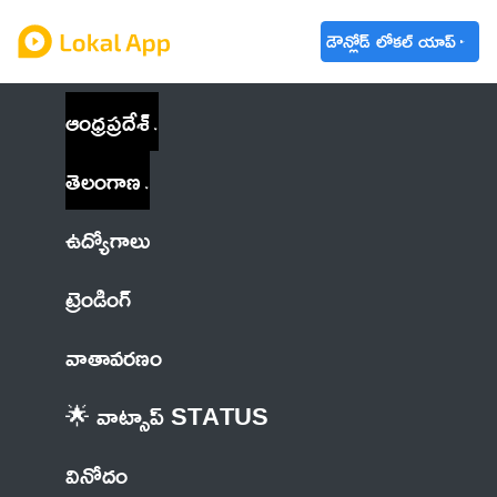
డౌన్లోడ్ లోకల్ యాప్
ఆంధ్రప్రదేశ్
తెలంగాణ
ఉద్యోగాలు
ట్రెండింగ్
వాతావరణం
🌟 వాట్సాప్ STATUS
వినోదం