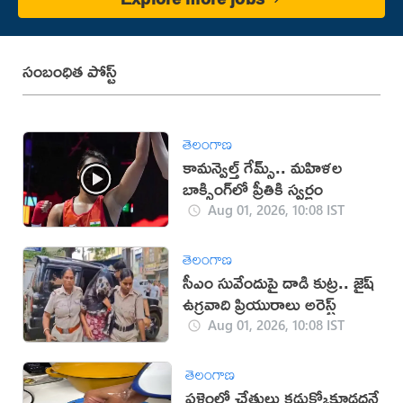
సంబంధిత పోస్ట్
తెలంగాణ
కామన్వెల్త్ గేమ్స్‌.. మహిళల
బాక్సింగ్‌లో ప్రీతికి స్వర్ణం
Aug 01, 2026, 10:08 IST
తెలంగాణ
సీఎం సువేందుపై దాడి కుట్ర.. జైష్
ఉగ్రవాది ప్రియురాలు అరెస్ట్
Aug 01, 2026, 10:08 IST
తెలంగాణ
పళ్లెంలో చేతులు కడుక్కోకూడదనే