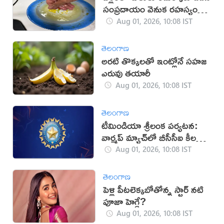
సంప్రదాయం వెనుక రహస్యం
ఇదే!
Aug 01, 2026, 10:08 IST
తెలంగాణ
అరటి తొక్కలతో ఇంట్లోనే సహజ
ఎరువు తయారీ
Aug 01, 2026, 10:08 IST
తెలంగాణ
టీమిండియా శ్రీలంక పర్యటన:
వార్మప్ మ్యాచ్‌లో బీసీసీఐ కీలక
మార్పు
Aug 01, 2026, 10:08 IST
తెలంగాణ
పెళ్లి పీటలెక్కబోతోన్న స్టార్ నటి
పూజా హెగ్డే?
Aug 01, 2026, 10:08 IST