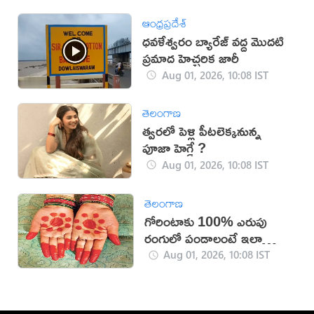
ఆంధ్రప్రదేశ్
ధవళేశ్వరం బ్యారేజ్ వద్ద మొదటి
ప్రమాద హెచ్చరిక జారీ
Aug 01, 2026, 10:08 IST
తెలంగాణ
త్వరలో పెళ్లి పీటలెక్కనున్న
పూజా హెగ్డే ?
Aug 01, 2026, 10:08 IST
తెలంగాణ
గోరింటాకు 100% ఎరుపు
రంగులో పండాలంటే ఇలా
చేయండి!
Aug 01, 2026, 10:08 IST