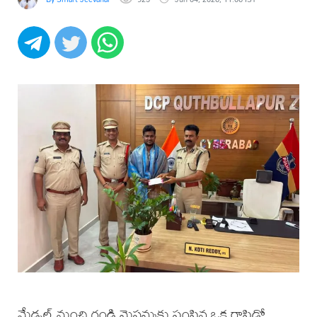
మేడ్చల్ నుంచి గండి మైసమ్మకు పంపిన ఒక రాపిడో