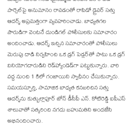
పార్సెల్‌పై అనుమానం రావడంతో రాపిడో డ్రైవర్ సత్తు
ఆదర్శ్ అప్రమత్తంగా వ్యవహరించాడు. బాధ్యతగల
పౌరుడిగా వెంటనే దుండిగల్ పోలీసులకు సమాచారం
అందించాడు. ఆదర్శ్ ఇచ్చిన సమాచారంతో పోలీసులు
మెరుపు దాడి నిర్వహించి ఒక డ్రగ్ పెడ్లర్‌తో పాటు ఒక డ్రగ్
వినియోగదారుడిని రెడ్‌హ్యాండెడ్‌గా పట్టుకున్నారు. వారి
వద్ద నుంచి 1 కిలో గంజాయిని స్వాధీనం చేసుకున్నారు.
సమయస్ఫూర్తి, సామాజిక బాధ్యత కనబరిచిన సత్తు
ఆదర్శ్‌ను కుత్బుల్లాపూర్ జోన్ డీసీపీ ఎన్. కోటిరెడ్డి ఐపీఎస్
శాలువాతో సత్కరించి నగదు బహుమతిని అందజేసి
అభినందించారు.