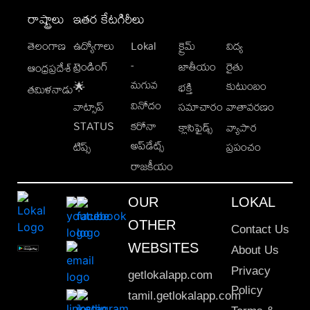
రాష్ట్రాలు
ఇతర కేటగిరీలు
తెలంగాణ
ఉద్యోగాలు
Lokal
క్రైమ్
విద్య
-
ట్రెండింగ్
జాతీయం
రైతు
ఆంధ్రప్రదేశ్
మగువ
కుటుంబం
🌟
భక్తి
తమిళనాడు
వినోదం
వాట్సాప్
సమాచారం
వాతావరణం
STATUS
కరోనా
క్లాసిఫైడ్స్
వ్యాపార
అప్‌డేట్స్
టిప్స్
ప్రపంచం
రాజకీయం
OUR
LOKAL
OTHER
Contact Us
WEBSITES
About Us
Privacy
getlokalapp.com
Policy
tamil.getlokalapp.com