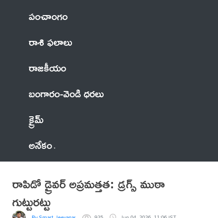
పంచాంగం
రాశి ఫలాలు
రాజకీయం
బంగారం-వెండి ధరలు
క్రైమ్
అనేకం
రాపిడో డ్రైవర్ అప్రమత్తత: డ్రగ్స్ ముఠా
గుట్టురట్టు
By Smart Jeevanam
925
Jun 04, 2026, 11:06 IST