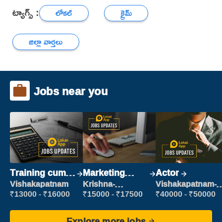
ట్యాగ్స్ :
లోకల్
క్రైమ్
జిల్లా వార్తలు
Jobs near you
Training cum
Marketing
Actor
Placement
Executive
Vishakapatnam
Krishna-
Vishakapatnam-
vijayawada
new
₹13000 - ₹16000
₹15000 - ₹17500
₹40000 - ₹50000
Explore more jobs