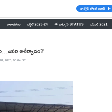
డౌన్లోడ్ లోకల్ యాప్
వాతావరణం
బడ్జెట్ 2023-24
🌟 వాట్సాప్ STATUS
ఐపీఎల్ 2021
మాణం…ఎవరి ఆశీర్వాదం?
28, 2026, 06:04 IST