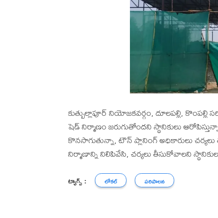
కుత్బుల్లాపూర్ నియోజకవర్గం, దూలపల్లి, కొంపల్ల
షెడ్ నిర్మాణం జరుగుతోందని స్థానికులు ఆరోపిస్తున
కొనసాగుతున్నా, టౌన్ ప్లానింగ్ అధికారులు చర్య
నిర్మాణాన్ని నిలిపివేసి, చర్యలు తీసుకోవాలని స్థానిక
ట్యాగ్స్ :
లోకల్
పరిపాలన