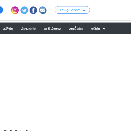
Telugu తెలుగు
వినోదం
పంచాంగం
రాశి ఫలాలు
రాజకీయం
అనేకం