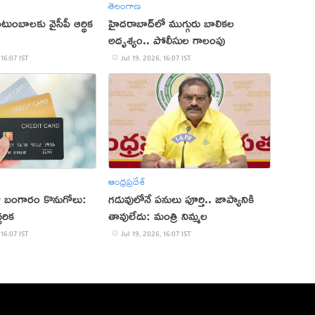
తెలంగాణ
టుంబాలకు వైసీపీ ఆర్థిక
హైదరాబాద్‌లో ముగ్గురు బాలికల
అదృశ్యం.. పోలీసుల గాలంపు
 16:07 IST
Jul 19, 2026, 16:07 IST
ఆంధ్రప్రదేశ్
డుతో బంగారం కొనుగోలు:
గడువులోనే పనులు పూర్తి.. జాప్యానికి
చరిక
తావులేదు: మంత్రి నిమ్మల
 16:07 IST
Jul 19, 2026, 16:07 IST