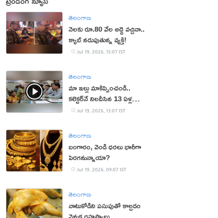
ట్రెండింగ్ న్యూస్
తెలంగాణ
నెలకు రూ.80 వేల అద్దె వచ్చినా..
క్యాబ్ నడుపుతున్న వ్యక్తి!
Jul 19, 2026, 15:07 IST
తెలంగాణ
మా ఇల్లు మాకిప్పించండి..
కలెక్టర్‌నే నిలదీసిన 13 ఏళ్ల
బాలుడు!
Jul 19, 2026, 13:07 IST
తెలంగాణ
బంగారం, వెండి ధరలు భారీగా
పెరగనున్నాయా?
Jul 19, 2026, 09:07 IST
తెలంగాణ
నాటుకోడిని పసుపుతో కాల్చడం
వెనుక రహస్యాలు