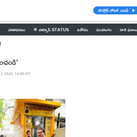
డౌన్లోడ్ లోకల్ యాప్
వాతావరణం
🌟 వాట్సాప్ STATUS
వినోదం
పంచాంగం
రాశి ఫలాల
్
రించండి'
3, 2025, 14:06 IST