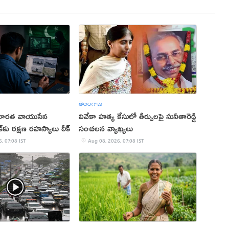
తెలంగాణ
ో భారత వాయుసేన
వివేకా హత్య కేసులో తీర్పులపై సునీతారెడ్డి
్‌కు రక్షణ రహస్యాలు లీక్
సంచలన వ్యాఖ్యలు
, 07:08 IST
Aug 08, 2026, 07:08 IST