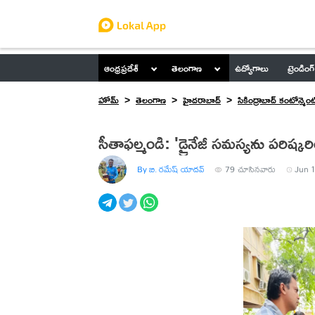
ఆంధ్రప్రదేశ్
తెలంగాణ
ఉద్యోగాలు
ట్రెండింగ్
హోమ్
తెలంగాణ
హైదరాబాద్
సికింద్రాబాద్ కంటోన్మెంట
సీతాఫల్మండి: 'డ్రైనేజీ సమస్యను పరిష్క
By బి. రమేష్ యాదవ్
79
చూసినవారు
Jun 1