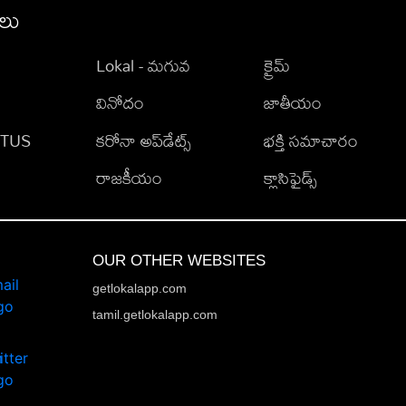
ీలు
Lokal - మగువ
క్రైమ్
వినోదం
జాతీయం
TATUS
కరోనా అప్‌డేట్స్
భక్తి సమాచారం
రాజకీయం
క్లాసిఫైడ్స్
OUR OTHER WEBSITES
getlokalapp.com
tamil.getlokalapp.com