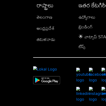
రాష్ట్రాలు
ఇతర కేటగిర
తెలంగాణ
ఉద్యోగాలు
ట్రెండింగ్
ఆంధ్రప్రదేశ్
🌟 వాట్సాప్ S
తమిళనాడు
టిప్స్