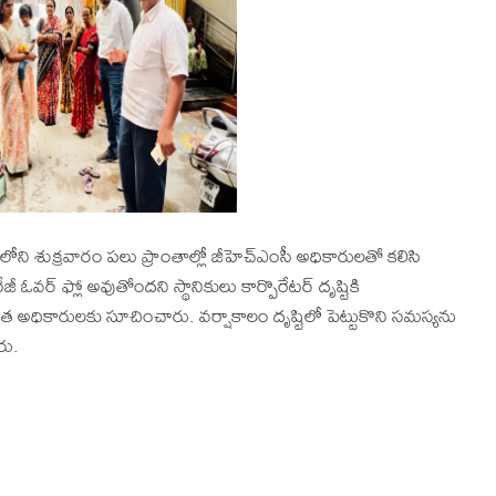
లోని శుక్రవారం పలు ప్రాంతాల్లో జీహెచ్ఎంసీ అధికారులతో కలిసి
ీ ఓవర్ ఫ్లో అవుతోందని స్థానికులు కార్పొరేటర్ దృష్టికి
త అధికారులకు సూచించారు. వర్షాకాలం దృష్టిలో పెట్టుకొని సమస్యను
రు.