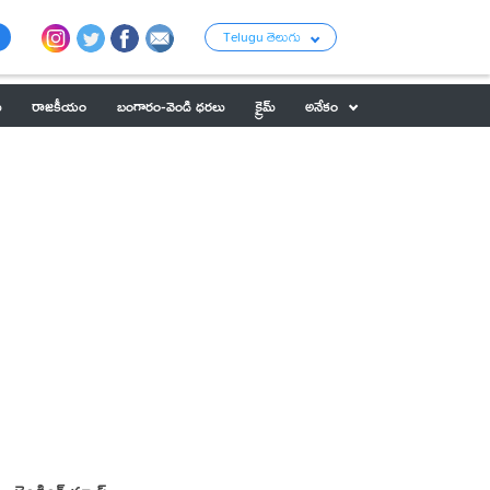
Telugu తెలుగు
ు
రాజకీయం
బంగారం-వెండి ధరలు
క్రైమ్
అనేకం