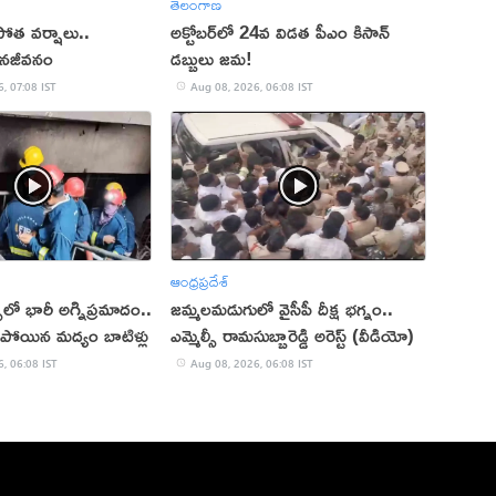
తెలంగాణ
డపోత వర్షాలు..
అక్టోబర్‌లో 24వ విడత పీఎం కిసాన్
జనజీవనం
డబ్బులు జమ!
, 07:08 IST
Aug 08, 2026, 06:08 IST
ఆంధ్రప్రదేశ్
‌లో భారీ అగ్నిప్రమాదం..
జమ్మలమడుగులో వైసీపీ దీక్ష భగ్నం..
ిపోయిన మద్యం బాటిళ్లు
ఎమ్మెల్సీ రామసుబ్బారెడ్డి అరెస్ట్ (వీడియో)
, 06:08 IST
Aug 08, 2026, 06:08 IST