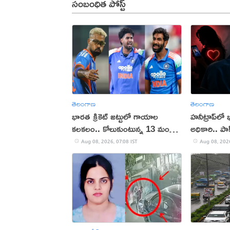
సంబంధిత పోస్ట్
తెలంగాణ
తెలంగాణ
భారత క్రికెట్ జట్టులో గాయాల
హనీట్రాప్‌ల
కలకలం.. కోలుకుంటున్న 13 మంది
అధికారి.. పాక
ప్లేయర్లు
Aug 08, 2026, 07:08 IST
Aug 08, 2026