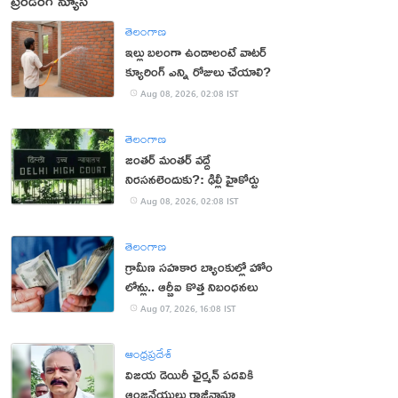
ట్రెండింగ్ న్యూస్
తెలంగాణ
ఇల్లు బలంగా ఉండాలంటే వాటర్
క్యూరింగ్ ఎన్ని రోజులు చేయాలి?
Aug 08, 2026, 02:08 IST
తెలంగాణ
జంతర్ మంతర్ వద్దే
నిరసనలెందుకు?: ఢిల్లీ హైకోర్టు
Aug 08, 2026, 02:08 IST
తెలంగాణ
గ్రామీణ సహకార బ్యాంకుల్లో హోం
లోన్లు.. ఆర్బీఐ కొత్త నిబంధనలు
Aug 07, 2026, 16:08 IST
ఆంధ్రప్రదేశ్
విజయ డెయిరీ ఛైర్మన్ పదవికి
ఆంజనేయులు రాజీనామా