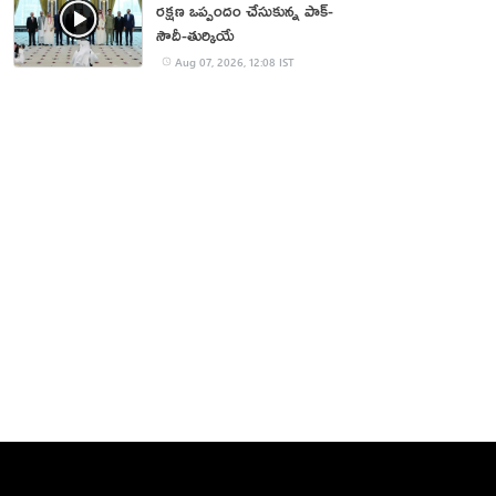
రక్షణ ఒప్పందం చేసుకున్న పాక్‌-
సౌదీ-తుర్కియే
Aug 07, 2026, 12:08 IST