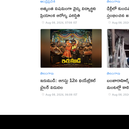
ఆంధ్రప్రదేశ్
తెలంగాణ
అత్యంత విషమంగా వైద్య విద్యార్థిని
ఢిల్లీలో కుం
ప్రియాంక ఆరోగ్య పరిస్థితి
స్తంభించిన 
Aug 08, 2026, 07:08 IST
Aug 08, 2026
తెలంగాణ
తెలంగాణ
ఇరుముడి: ఆగస్టు 12న థియేట్రికల్
బంజారాహిల్స్
ట్రైలర్ విడుదల
మంటల్లో కాల
Aug 08, 2026, 06:08 IST
Aug 08, 2026