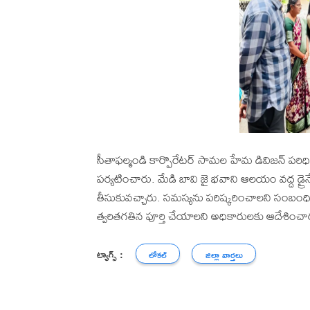
సీతాఫల్మండి కార్పొరేటర్ సామల హేమ డివిజన్ పరిధి
పర్యటించారు. మేడి బావి జై భవాని ఆలయం వద్ద డ్రైనేజ
తీసుకువచ్చారు. సమస్యను పరిష్కరించాలని సంబంధి
త్వరితగతిన పూర్తి చేయాలని అధికారులకు ఆదేశించా
ట్యాగ్స్ :
లోకల్
జిల్లా వార్తలు